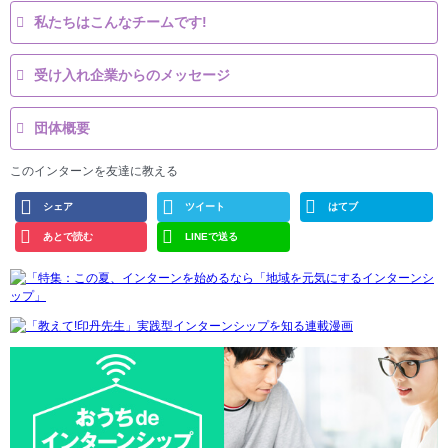
私たちはこんなチームです!
受け入れ企業からのメッセージ
団体概要
このインターンを友達に教える
シェア
ツイート
はてブ
あとで読む
LINEで送る