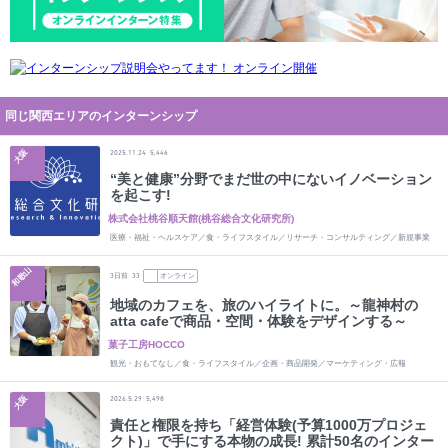
同じ関西エリアのインターンシップ
大阪
2025.11.24
5,446
“美と健康”分野でまだ世の中にないイノベーション
を起こす!
株式会社桃谷順天館(桃谷総合文化研究所)
医療・福祉・ヘルスケア／食・ライフスタイル／リサーチ・コンサルティング／新規事業
和歌山
日前
オンライン
3
33
地域のカフェを、旅のハイライトに。～龍神村の
atta cafeで商品・空間・体験をデザインする～
菓子工房HOCCO
観光・おもてなし／食・ライフスタイル／企画・商品開発／マーケティング・広報
大阪
2026.5.29
5,498
責任と権限を持ち「経営体験(予算1000万プロジェ
クト)」で手にする本物の成長! 累計50名のインター