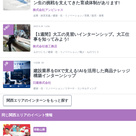
ン生の挑戦を支えてきた育成体制があります!
株式会社アンビシャス
起業・経営支援／建築・住・リノベーション／営業／販売・接客
和歌山
2023.5.25
1,636
【1週間】大工の見習いインターンシップ。大工仕
事を知ってみよう!
株式会社後工務店
ものづくり／建築・住・リノベーション／職人・ものづくり
大阪
日前
12
28
建設業界をDXで支える!AIを活用した商品ナレッジ
構築インターンシップ
日建株式会社
建築・住・リノベーション／リサーチ・コンサルティング
関西エリアのインターンをもっと探す
同じ関西エリアのイベント情報
和歌山県