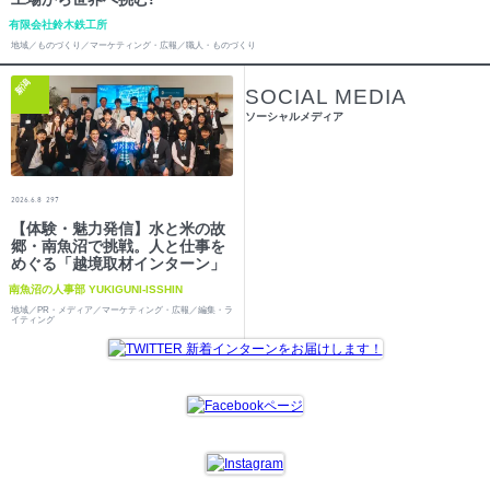
有限会社鈴木鉄工所
地域／ものづくり／マーケティング・広報／職人・ものづくり
新潟
SOCIAL MEDIA
ソーシャルメディア
2026.6.8
297
【体験・魅力発信】水と米の故
郷・南魚沼で挑戦。人と仕事を
めぐる「越境取材インターン」
南魚沼の人事部 YUKIGUNI-ISSHIN
地域／PR・メディア／マーケティング・広報／編集・ラ
イティング