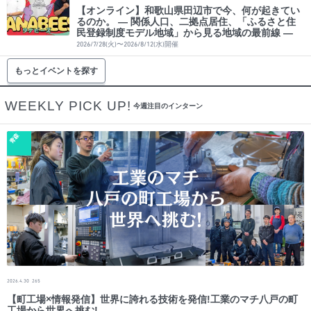
【オンライン】和歌山県田辺市で今、何が起きてい
るのか。 ― 関係人口、二拠点居住、「ふるさと住
民登録制度モデル地域」から見る地域の最前線 ―
2026/7/28(火)〜2026/8/12(水)開催
もっとイベントを探す
WEEKLY PICK UP!
今週注目のインターン
青森
2026.4.30
265
【町工場×情報発信】世界に誇れる技術を発信!工業のマチ八戸の町
工場から世界へ挑む!