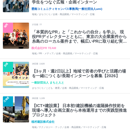
学生をつなぐ広報・企画インターン
雲南コミュニティキャンパス事務局(一般社団法人umi)
地域／まちづくり／企画・商品開発／マーケティング・広報
福岡
17
日前
77
「本質的なPR」と「これからの自分」を学ぶ。 現
役PRディレクターとともに、東京の大企業案件から
糸島のローカル案件まで、幅広いPRに取り組む実践
型インターン
株式会社PR TEAM
地域／PR・メディア／企画・商品開発／マーケティング・広報
宮城
18
日前
2,620
【3ヶ月・週2日以上】地域で若者の学びと活躍の場
を一緒につくる!長期インターンを募集【2026】
一般財団法人 まちと人と
まちづくり／こども・教育／企画・商品開発／マーケティング・広報
北海道
28
日前
1,109
【ICT×建設業】 日本初!建設機械の遠隔操作技術を
現場へ導入:企画立案から本格運用までの実践型推進
プロジェクト
植村建設株式会社
地域／テクノロジー・テック／企画・商品開発／マーケティング・広報