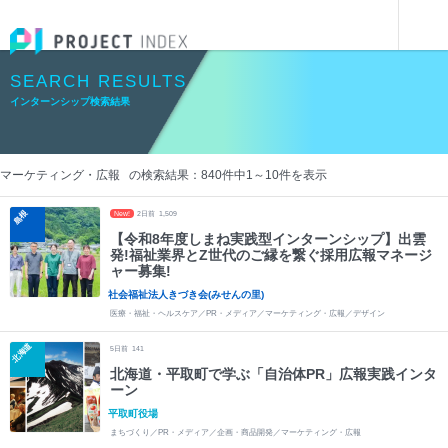
インターンシップを探す
インターンシップ検索結果
SEARCH RESULTS
インターンシップ検索結果
マーケティング・広報 の検索結果：
840
件中
1
～
10
件を表示
島根
New!
2
日前
1,509
【令和8年度しまね実践型インターンシップ】出雲
発!福祉業界とZ世代のご縁を繋ぐ採用広報マネージ
ャー募集!
社会福祉法人きづき会(みせんの里)
医療・福祉・ヘルスケア／PR・メディア／マーケティング・広報／デザイン
北海道
5
日前
141
北海道・平取町で学ぶ「自治体PR」広報実践インタ
ーン
平取町役場
まちづくり／PR・メディア／企画・商品開発／マーケティング・広報