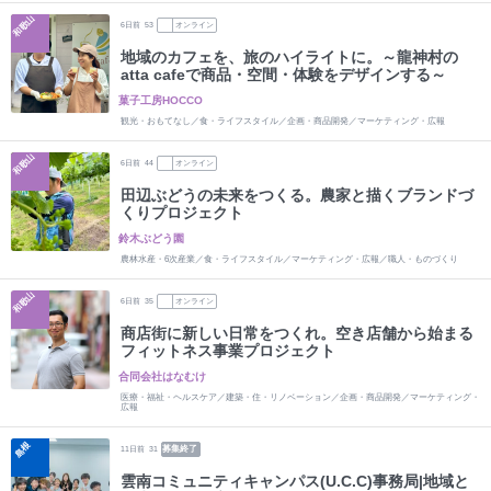
和歌山
6
日前
53
オンライン
地域のカフェを、旅のハイライトに。～龍神村の
atta cafeで商品・空間・体験をデザインする～
菓子工房HOCCO
観光・おもてなし／食・ライフスタイル／企画・商品開発／マーケティング・広報
和歌山
6
日前
44
オンライン
田辺ぶどうの未来をつくる。農家と描くブランドづ
くりプロジェクト
鈴木ぶどう園
農林水産・6次産業／食・ライフスタイル／マーケティング・広報／職人・ものづくり
和歌山
6
日前
35
オンライン
商店街に新しい日常をつくれ。空き店舗から始まる
フィットネス事業プロジェクト
合同会社はなむけ
医療・福祉・ヘルスケア／建築・住・リノベーション／企画・商品開発／マーケティング・
広報
島根
募集終了
11
日前
31
雲南コミュニティキャンパス(U.C.C)事務局|地域と