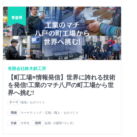
青森県
有限会社鈴木鉄工所
【町工場×情報発信】世界に誇れる技術
を発信!工業のマチ八戸の町工場から世
界へ挑む!
テーマ
地域／ものづくり
職種
マーケティング・広報／職人・ものづくり
対象
大学生
期間
短期（3週間〜2ヶ月）