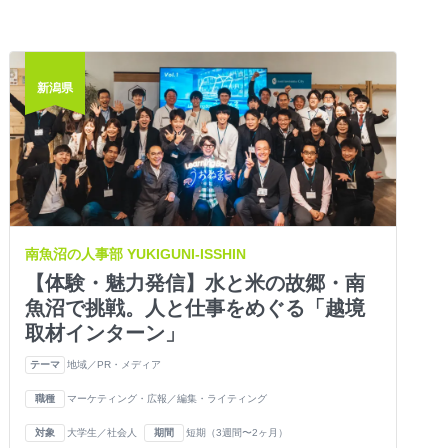
新潟県
南魚沼の人事部 YUKIGUNI-ISSHIN
【体験・魅力発信】水と米の故郷・南
魚沼で挑戦。人と仕事をめぐる「越境
取材インターン」
テーマ
地域／PR・メディア
職種
マーケティング・広報／編集・ライティング
対象
大学生／社会人
期間
短期（3週間〜2ヶ月）