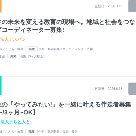
更新日：
2026.3.19
生の未来を変える教育の現場へ。地域と社会をつな
育コーディネーター募集!
団法人アスバシ
域／こども・教育
職種
企画・商品開発／マーケティング・広報
学生
期間
長期（3ヶ月以上）
更新日：
2026.6.18
生の「やってみたい!」を一緒に叶える伴走者募集
~/3ヶ月~OK】
団法人まちと人と
域／こども・教育
職種
企画・商品開発／販売・接客