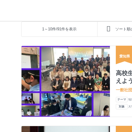
1～10件/91件を表示
ソート順
愛知県
高校
えよう
一般社
テーマ
地
対象
大