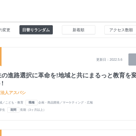
の変更
日替りランダム
新着順
アクセス数順
更新日：
2022.5.6
生の進路選択に革命を!地域と共にまるっと教育を
!
団法人アスバシ
域／こども・教育
職種
企画・商品開発／マーケティング・広報
学生
期間
長期（3ヶ月以上）