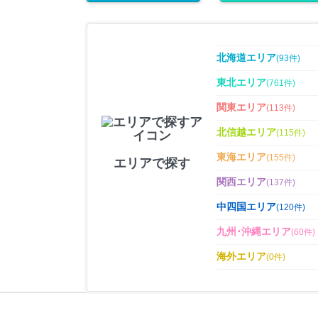
北海道エリア
(
93
件)
東北エリア
(
761
件)
関東エリア
(
113
件)
北信越エリア
(
115
件)
東海エリア
(
155
件)
エリアで探す
関西エリア
(
137
件)
中四国エリア
(
120
件)
九州･沖縄エリア
(
60
件)
海外エリア
(
0
件)