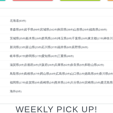
北海道
(
93
件)
青森県
岩手県
宮城県
秋田県
山形県
福島県
(
8
件)
(
99
件)
(
342
件)
(
38
件)
(
26
件)
(
248
件)
茨城県
栃木県
群馬県
埼玉県
千葉県
東京都
神奈川
(
35
件)
(
18
件)
(
10
件)
(
0
件)
(
16
件)
(
17
件)
新潟県
富山県
石川県
福井県
長野県
(
13
件)
(
23
件)
(
37
件)
(
6
件)
(
36
件)
岐阜県
静岡県
愛知県
三重県
(
47
件)
(
17
件)
(
42
件)
(
49
件)
滋賀県
京都府
大阪府
兵庫県
奈良県
和歌山県
(
3
件)
(
4
件)
(
26
件)
(
62
件)
(
0
件)
(
42
件)
鳥取県
島根県
岡山県
広島県
山口県
徳島県
香川県
(
5
件)
(
47
件)
(
44
件)
(
3
件)
(
1
件)
(
9
件)
(
0
件
福岡県
佐賀県
長崎県
熊本県
大分県
宮崎県
鹿児島県
(
17
件)
(
0
件)
(
2
件)
(
12
件)
(
5
件)
(
15
件)
海外
(
0
件)
WEEKLY PICK UP!