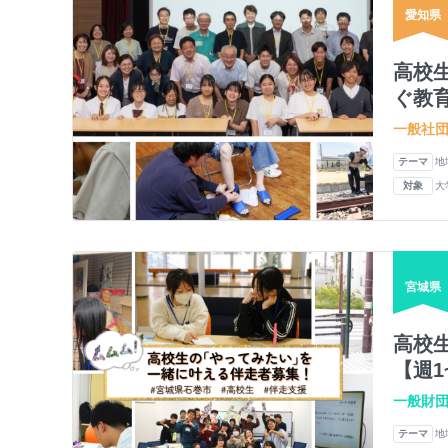
愛知県
高校
ぐ教
一般社
テーマ
地
対象
大
宮城県
高校
【週1
一般財
テーマ
地