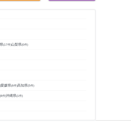
県
山梨県
(
17
件)
(
0
件)
愛媛県
高知県
)
(
6
件)
(
5
件)
沖縄県
(
8
件)
(
1
件)