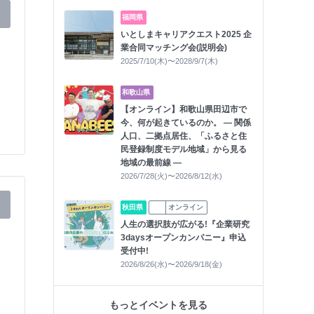
福岡県
いとしまキャリアクエスト2025 企
業合同マッチング会(説明会)
2025/7/10(木)〜2028/9/7(木)
和歌山県
【オンライン】和歌山県田辺市で
今、何が起きているのか。 ― 関係
人口、二拠点居住、「ふるさと住
民登録制度モデル地域」から見る
地域の最前線 ―
2026/7/28(火)〜2026/8/12(水)
秋田県
オンライン
人生の選択肢が広がる!『企業研究
3daysオープンカンパニー』申込
受付中!
2026/8/26(水)〜2026/9/18(金)
もっとイベントを見る