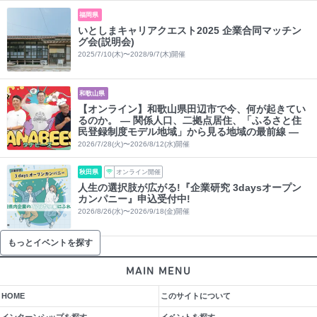
福岡県
いとしまキャリアクエスト2025 企業合同マッチン
グ会(説明会)
2025/7/10(木)〜2028/9/7(木)開催
和歌山県
【オンライン】和歌山県田辺市で今、何が起きてい
るのか。 ― 関係人口、二拠点居住、「ふるさと住
民登録制度モデル地域」から見る地域の最前線 ―
2026/7/28(火)〜2026/8/12(水)開催
秋田県
オンライン開催
人生の選択肢が広がる!『企業研究 3daysオープン
カンパニー』申込受付中!
2026/8/26(水)〜2026/9/18(金)開催
もっとイベントを探す
MAIN MENU
HOME
このサイトについて
インターンシップを探す
イベントを探す