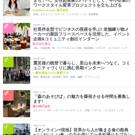
まち」へ。女性起業家のバディとして、中小企業の
ワークスタイル変革プロジェクトを立ち上げる
bambino tesoro 株式会社
地域／まちづくり／リサーチ・コンサルティング／新規事業
福岡
31
日前
108
社長伴走型でビジネスの視座を学ぶ! 老舗練り物メ
ーカーの新設フリースペースを活用した、イベント
企画&コミュニティ創出インターン
株式会社博水
文化・伝統産業／食・ライフスタイル／企画・商品開発／リサーチ・コンサルティング
石川
31
日前
103
震災後の能登で暮らし、里山を未来へつなぐ。コミ
ュニティづくりに挑む長期インターン
一般社団法人のと復耕ラボ
地域／農林水産・6次産業／販売・接客／編集・ライティング
茨城
2026.7.6
231
「森のあそびば」の魅力を爆発させる仲間を募集し
ます!
森の株式会社
まちづくり／PR・メディア／マーケティング・広報／リサーチ・コンサルティング
石川
2026.7.3
93
【オンライン×現地】世界から人が集まる食の祭典
へ!「おいしい食」の力を信じて一本杉通りをブラン