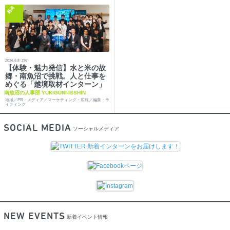
新潟
2026.6.8
297
【体験・魅力発信】水と米の故
郷・南魚沼で挑戦。人と仕事を
めぐる「越境取材インターン」
南魚沼の人事部 YUKIGUNI-ISSHIN
地域／PR・メディア／マーケティング・広報／編集・ラ
イティング
SOCIAL MEDIA
ソーシャルメディア
NEW EVENTS
新着イベント情報