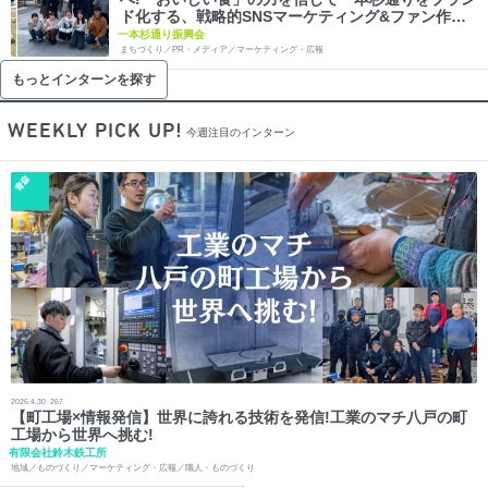
ド化する、戦略的SNSマーケティング&ファン作り
インターン
一本杉通り振興会
まちづくり／PR・メディア／マーケティング・広報
もっとインターンを探す
WEEKLY PICK UP!
今週注目のインターン
青森
2026.4.30
267
【町工場×情報発信】世界に誇れる技術を発信!工業のマチ八戸の町
工場から世界へ挑む!
有限会社鈴木鉄工所
地域／ものづくり／マーケティング・広報／職人・ものづくり