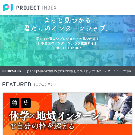
きっと見つかる
君だけのインターンシップ。
探してた面白いプロジェクトが見つかる！
日本全国のインターンシップ検索サイト
「PROJECT INDEX」
[
8/28
]おすすめのインターンシップ情報更新中
[
11/30
]春休みに向けて挑戦の現場を見つけよう!注目のインターンシップ情報更
INFORMATION
FEATURED
注目のコンテンツ