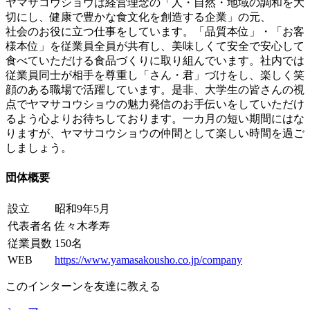
ヤマサコウショウは経営理念の「人・自然・地域の調和を大
切にし、健康で豊かな食文化を創造する企業」の元、
社会のお役に立つ仕事をしています。「品質本位」・「お客
様本位」を従業員全員が共有し、美味しくて安全で安心して
食べていただける食品づくりに取り組んでいます。社内では
従業員同士が相手を尊重し「さん・君」づけをし、楽しく笑
顔のある職場で活躍しています。是非、大学生の皆さんの視
点でヤマサコウショウの魅力発信のお手伝いをしていただけ
るよう心よりお待ちしております。一カ月の短い期間にはな
りますが、ヤマサコウショウの仲間として楽しい時間を過ご
しましょう。
団体概要
設立
昭和9年5月
代表者名
佐々木孝寿
従業員数
150名
WEB
https://www.yamasakousho.co.jp/company
このインターンを友達に教える