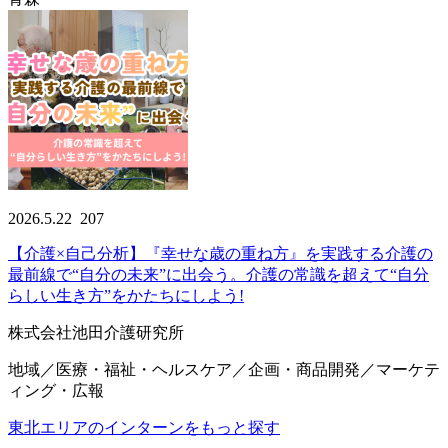
2026.5.22
207
【介護×自己分析】『幸せな歳の重ね方』を実践する介護の
最前線で“自分の未来”に出会う。介護の常識を超えて“自分
らしい生き方”をかたちにしよう!
株式会社池田介護研究所
地域／医療・福祉・ヘルスケア／企画・商品開発／マーケテ
ィング・広報
東北エリアのインターンをもっと探す