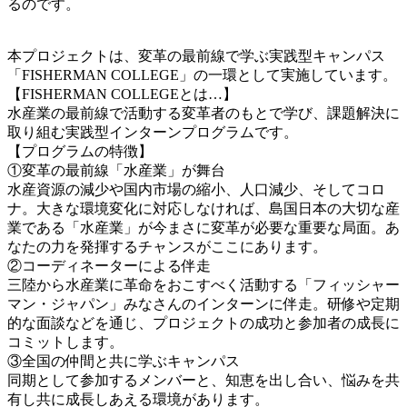
るのです。
本プロジェクトは、変革の最前線で学ぶ実践型キャンパス
「FISHERMAN COLLEGE」の一環として実施しています。
【FISHERMAN COLLEGEとは…】
水産業の最前線で活動する変革者のもとで学び、課題解決に
取り組む実践型インターンプログラムです。
【プログラムの特徴】
①変革の最前線「水産業」が舞台
水産資源の減少や国内市場の縮小、人口減少、そしてコロ
ナ。大きな環境変化に対応しなければ、島国日本の大切な産
業である「水産業」が今まさに変革が必要な重要な局面。あ
なたの力を発揮するチャンスがここにあります。
②コーディネーターによる伴走
三陸から水産業に革命をおこすべく活動する「フィッシャー
マン・ジャパン」みなさんのインターンに伴走。研修や定期
的な面談などを通じ、プロジェクトの成功と参加者の成長に
コミットします。
③全国の仲間と共に学ぶキャンパス
同期として参加するメンバーと、知恵を出し合い、悩みを共
有し共に成長しあえる環境があります。