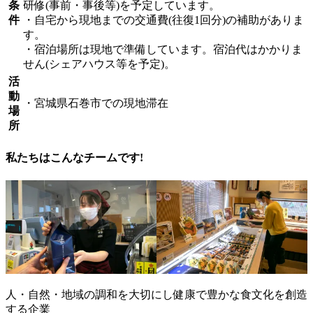
条
研修(事前・事後等)を予定しています。
件
・自宅から現地までの交通費(往復1回分)の補助がありま
す。
・宿泊場所は現地で準備しています。宿泊代はかかりま
せん(シェアハウス等を予定)。
活
動
・宮城県石巻市での現地滞在
場
所
私たちはこんなチームです!
人・自然・地域の調和を大切にし健康で豊かな食文化を創造
する企業