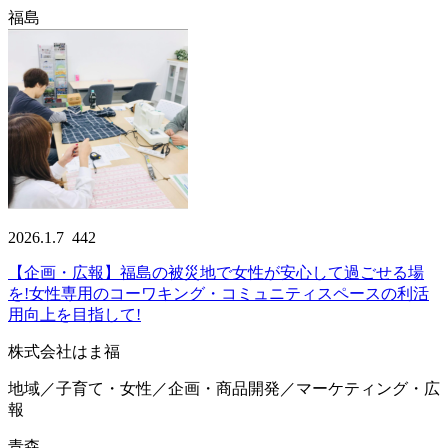
福島
2026.1.7
442
【企画・広報】福島の被災地で女性が安心して過ごせる場
を!女性専用のコーワキング・コミュニティスペースの利活
用向上を目指して!
株式会社はま福
地域／子育て・女性／企画・商品開発／マーケティング・広
報
青森