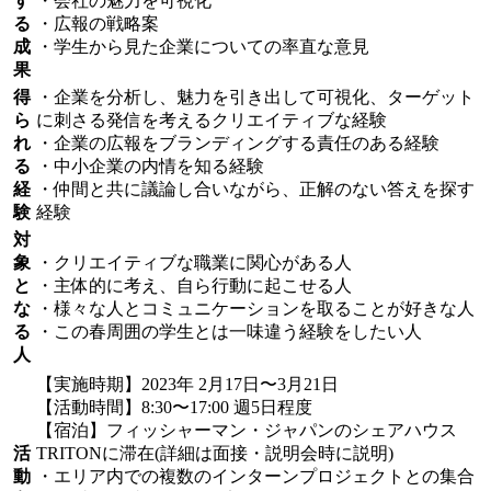
す
・会社の魅力を可視化
る
・広報の戦略案
成
・学生から見た企業についての率直な意見
果
得
・企業を分析し、魅力を引き出して可視化、ターゲット
ら
に刺さる発信を考えるクリエイティブな経験
れ
・企業の広報をブランディングする責任のある経験
る
・中小企業の内情を知る経験
経
・仲間と共に議論し合いながら、正解のない答えを探す
験
経験
対
象
・クリエイティブな職業に関心がある人
と
・主体的に考え、自ら行動に起こせる人
な
・様々な人とコミュニケーションを取ることが好きな人
る
・この春周囲の学生とは一味違う経験をしたい人
人
【実施時期】2023年 2月17日〜3月21日
【活動時間】8:30〜17:00 週5日程度
【宿泊】フィッシャーマン・ジャパンのシェアハウス
活
TRITONに滞在(詳細は面接・説明会時に説明)
動
・エリア内での複数のインターンプロジェクトとの集合