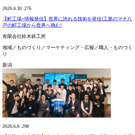
2026.4.30
276
【町工場×情報発信】世界に誇れる技術を発信!工業のマチ八
戸の町工場から世界へ挑む!
有限会社鈴木鉄工所
地域／ものづくり／マーケティング・広報／職人・ものづく
り
新潟
2026.6.8
298