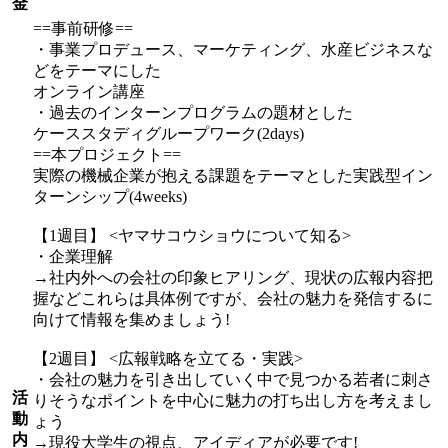
金
==事前研修==
・事業プロデュース、マーケティング、水産ビジネスな
どをテーマにした
オンライン講座
・過去のインターンプログラムの題材とした
ケーススタディグループワーク(2days)
==本プロジェクト==
実際の機械企業が抱える課題をテーマとした実践型イン
ターンシップ(4weeks)
【1週目】 <ヤマサコウショウについて知る>
・企業理解
→社内外への会社の印象ヒアリング、現状の広報内容把
握などこれらは具体例ですが、会社の魅力を発信するに
向けて情報を集めましょう!
【2週目】 <広報戦略を立てる・実践>
・会社の魅力を引き出していく中で見つかる若者に刺さ
活
りそうなポイントを中心に魅力の打ち出し方を考えまし
動
ょう
内
→現役大学生の視点、アイディアが必要です!