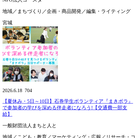
地域／まちづくり／企画・商品開発／編集・ライティング
宮城
2026.6.18
704
【夏休み・5日～10日】石巻学生ボランティア『まきボラ』
で参加者の学びを深める伴走者になろう!【交通費一部支
給】
一般財団法人まちと人と
地域／こども・教育／マーケティング・広報／リサーチ・コ