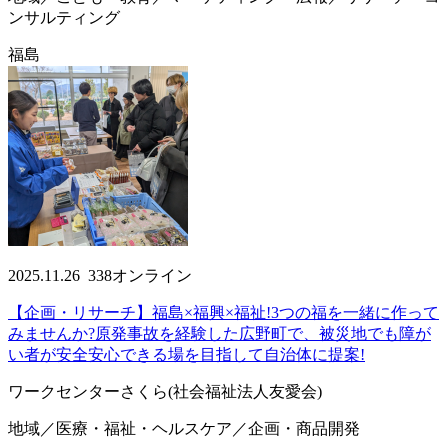
ンサルティング
福島
2025.11.26
338
オンライン
【企画・リサーチ】福島×福興×福祉!3つの福を一緒に作って
みませんか?原発事故を経験した広野町で、被災地でも障が
い者が安全安心できる場を目指して自治体に提案!
ワークセンターさくら(社会福祉法人友愛会)
地域／医療・福祉・ヘルスケア／企画・商品開発