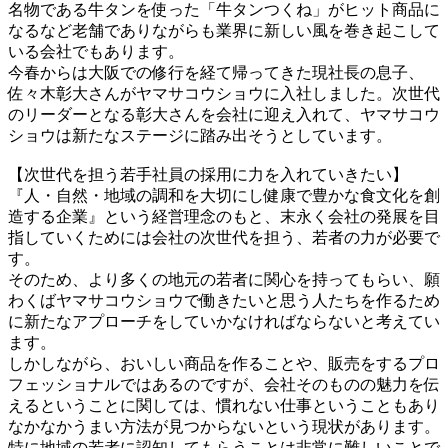
名物である牛タンを使った「牛タンつくね」がヒット商品に
なるなど老舗でありながらも業界に新しい風を巻き起こして
いる会社でもあります。
今春からは大阪での修行を経て帰ってきた現社長の息子、
佐々木彰大さんがヤマサコウショウに入社しました。次世代
のリーダーとなる彰大さんを会社に迎え入れて、ヤマサコウ
ショウは新たなステージに踏み出そうとしています。
【次世代を担う若手社員の採用に力を入れていきたい】
『人・自然・地域の調和を大切にし健康で豊かな食文化を創
造する企業』という経営理念のもと、末永く会社の発展を目
指していくためには会社の次世代を担う、若者の力が必要で
す。
そのため、より多くの地元の若者に関心を持ってもらい、願
わくばヤマサコウショウで働きたいと思う人たちを作るため
に新たなアプローチをしていかなければならないと考えてい
ます。
しかしながら、おいしい商品を作ることや、販売をするプロ
フェッショナルではあるのですが、会社そのものの魅力を伝
えるということに関しては、慣れない仕事ということもあり
なかなかうまい方法が見つからないという現状があります。
特に地域の若者に認知してもらうことは非常に難しいことで