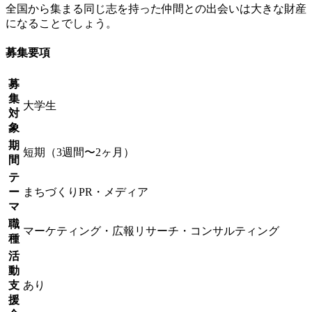
全国から集まる同じ志を持った仲間との出会いは大きな財産
になることでしょう。
募集要項
募
集
大学生
対
象
期
短期（3週間〜2ヶ月）
間
テ
ー
まちづくり
PR・メディア
マ
職
マーケティング・広報
リサーチ・コンサルティング
種
活
動
支
あり
援