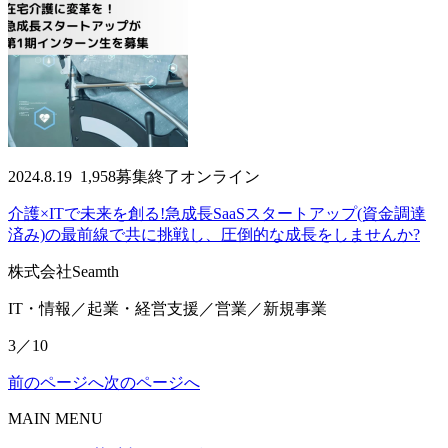
2024.8.19
1,958
募集終了
オンライン
介護×ITで未来を創る!急成長SaaSスタートアップ(資金調達
済み)の最前線で共に挑戦し、圧倒的な成長をしませんか?
株式会社Seamth
IT・情報／起業・経営支援／営業／新規事業
3／10
前のページへ
次のページへ
MAIN MENU