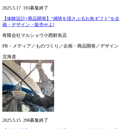
2025.5.17
193
募集終了
【体験設計×商品開発】“感情を揺さぶるお魚ギフト”を企
画・デザイン・販売せよ!
有限会社マルショウ小西鮮魚店
PR・メディア／ものづくり／企画・商品開発／デザイン
北海道
2025.5.15
298
募集終了