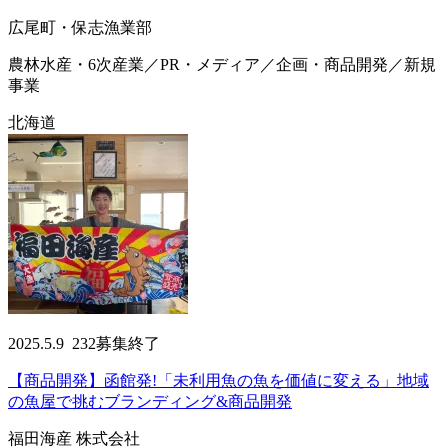
広尾町・保志漁業部
農林水産・6次産業／PR・メディア／企画・商品開発／新規
事業
北海道
2025.5.9
232
募集終了
【商品開発】函館発!「未利用魚の魚を価値に変える」地域
の魚屋で挑むブランディング&商品開発
福田海産 株式会社