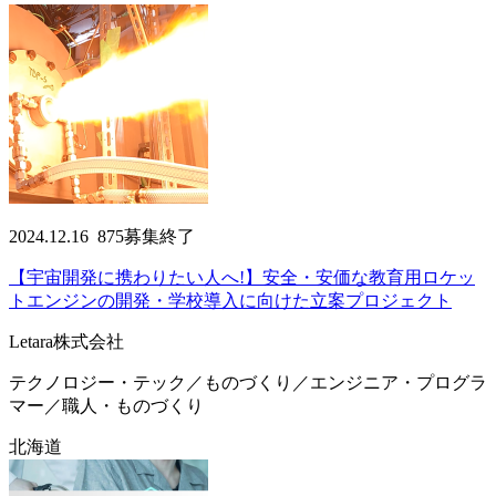
2024.12.16
875
募集終了
【宇宙開発に携わりたい人へ!】安全・安価な教育用ロケッ
トエンジンの開発・学校導入に向けた立案プロジェクト
Letara株式会社
テクノロジー・テック／ものづくり／エンジニア・プログラ
マー／職人・ものづくり
北海道