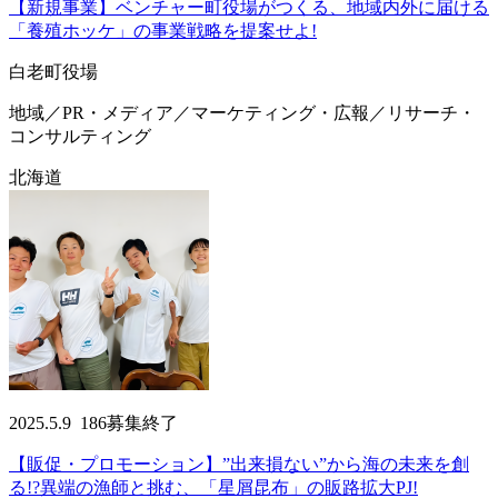
【新規事業】ベンチャー町役場がつくる、地域内外に届ける
「養殖ホッケ」の事業戦略を提案せよ!
白老町役場
地域／PR・メディア／マーケティング・広報／リサーチ・
コンサルティング
北海道
2025.5.9
186
募集終了
【販促・プロモーション】”出来損ない”から海の未来を創
る!?異端の漁師と挑む、「星屑昆布」の販路拡大PJ!