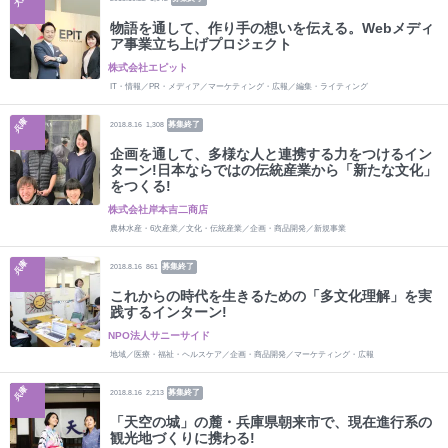
物語を通して、作り手の想いを伝える。Webメディ
ア事業立ち上げプロジェクト
株式会社エピット
IT・情報／PR・メディア／マーケティング・広報／編集・ライティング
兵庫
募集終了
2018.8.16
1,308
企画を通して、多様な人と連携する力をつけるイン
ターン!日本ならではの伝統産業から「新たな文化」
をつくる!
株式会社岸本吉二商店
農林水産・6次産業／文化・伝統産業／企画・商品開発／新規事業
兵庫
募集終了
2018.8.16
861
これからの時代を生きるための「多文化理解」を実
践するインターン!
NPO法人サニーサイド
地域／医療・福祉・ヘルスケア／企画・商品開発／マーケティング・広報
兵庫
募集終了
2018.8.16
2,213
「天空の城」の麓・兵庫県朝来市で、現在進行系の
観光地づくりに携わる!