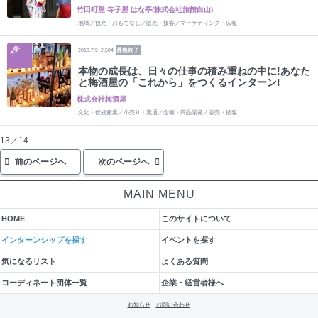
竹田町屋 寺子屋 はな亭(株式会社旅館白山)
地域／観光・おもてなし／販売・接客／マーケティング・広報
大阪
募集終了
2018.7.5
2,504
本物の成長は、日々の仕事の積み重ねの中に!あなた
と梅酒屋の「これから」をつくるインターン!
株式会社梅酒屋
文化・伝統産業／小売り・流通／企画・商品開発／販売・接客
13／14
前のページへ
次のページへ
MAIN MENU
HOME
このサイトについて
インターンシップを探す
イベントを探す
気になるリスト
よくある質問
コーディネート団体一覧
企業・経営者様へ
お知らせ
お問い合わせ