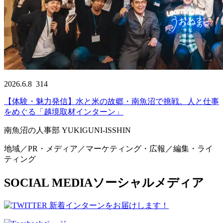
2026.6.8
314
【体験・魅力発信】水と米の故郷・南魚沼で挑戦。人と仕事
をめぐる「越境取材インターン」
南魚沼の人事部 YUKIGUNI-ISSHIN
地域／PR・メディア／マーケティング・広報／編集・ライ
ティング
SOCIAL MEDIA
ソーシャルメディア