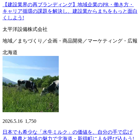
【建設業界の再ブランディング】地域企業のPR・働き方・
キャリア循環の課題を解決し、建設業からまちをもっと面白
くしよう!
太平洋設備株式会社
地域／まちづくり／企画・商品開発／マーケティング・広報
北海道
2026.5.16
1,750
日本でも希少な「水牛ミルク」の価値を、自分の手で広げ
る。酪農と地域の魅力で北海道・新得町に人を呼び込もう!