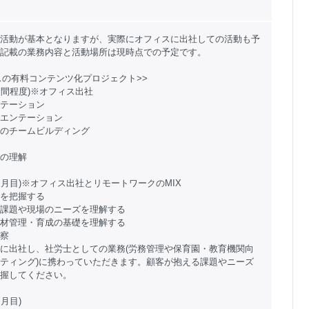
活動が基本となりますが、実際にオフィスに出社しての活動も予
記載の業務内容と活動場所は現時点での予定です。
スの有料コンテンツ化プロジェクト>>
1週間程度)※オフィス出社
テーション
エンテーション
のチームビルディング
の理解
1ヵ月目)※オフィス出社とリモートワークのMIX
を把握する
課題や現場のニーズを理解する
材管理・育成の基礎を理解する
察
に出社し、社労士としての業務(労務管理や保育園・教育機関向
ティング)に携わっていただきます。顧客が抱える課題やニーズ
握してください。
ヵ月目)