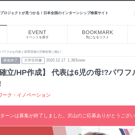
プロジェクトが見つかる！日本全国のインターンシップ検索サイト
EVENT
BOOKMARK
イベントを探す
気になるリスト
!?パワフルな代表と保育現場の労務改善に挑む!
2020.12.17
1,383view
募集終了
大学生対象
確立/HP作成】 代表は6児の母!?パワ
!
ワーク・イノベーション
ターンは募集が終了しました。沢山のご応募ありがとうござい