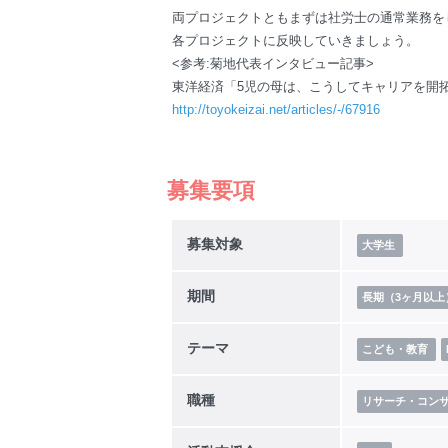
両プロジェクトともまずは社労士の通常業務を
各プロジェクトに反映していきましょう。
<参考:菊地代表インタビュー記事>
東洋経済「5児の母は、こうしてキャリアを開
http://toyokeizai.net/articles/-/67916
募集要項
募集対象
大学生
期間
長期（3ヶ月以上
テーマ
こども・教育
職種
リサーチ・コン