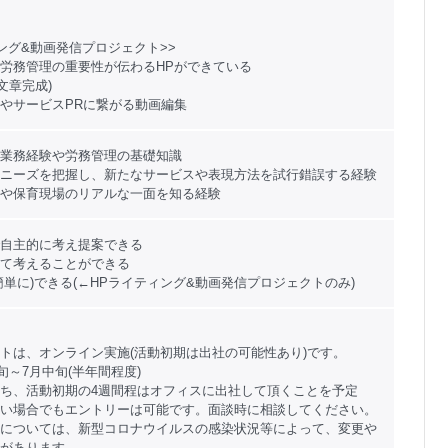
ィング&動画発信プロジェクト>>
労務管理の重要性が伝わるHPができている
文章完成)
やサービスPRに繋がる動画編集
業務経験や労務管理の基礎知識
ニーズを把握し、新たなサービスや表現方法を試行錯誤する経験
や保育現場のリアルな一面を知る経験
自主的に考え提案できる
て考えることができる
簡単に)できる(←HPライティング&動画発信プロジェクトのみ)
トは、オンライン実施(活動初期は出社の可能性あり)です。
中旬～7月中旬(半年間程度)
ち、活動初期の4週間程はオフィスに出社して頂くことを予定
い場合でもエントリーは可能です。面談時に相談してください。
については、新型コロナウイルスの感染状況等によって、変更や
があります。