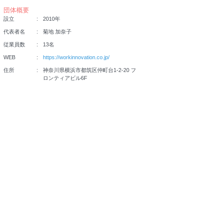
団体概要
設立
2010年
代表者名
菊地 加奈子
従業員数
13名
WEB
https://workinnovation.co.jp/
住所
神奈川県横浜市都筑区仲町台1-2-20 フ
ロンティアビル6F