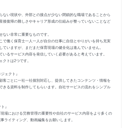
らない現状や、外部との接点が少ない閉鎖的な職場であることから
産後復帰の難しさやキャリア形成の仕組みが整っていないことなど
せない非常に重要なものです。
こで働く保育士一人一人が自分の仕事に自信とやりがいを持ち充実
していますが、まだまだ保育現場の健全化は進んでいません。
ているサービス内容を発信していく必要があると考えています。
ェクトは2つです。
ロジェクト』
顧客ごとに一社一社個別対応し、提供してきたコンテンツ・情報を
できる資料を制作してもらいます。自社サービスの流れをシンプル
クト』
育現場における労務管理の重要性や自社のサービス内容をより多くの
記事ライティング、動画編集をお願いします。