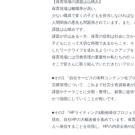
【保育現場の課題は山積み】
保育現場は離職率が高い。
少ない職員で多くの子どもを担当しなければな
人間関係の悪化も問題視されています。また、
課題は山積みです。
課題が沢山ある一方、保育の役割は社会に欠か
子どもにとって大切な時期であるからこそ、そ
したワークワイフを送れるようバックアップを
保育現場には労務管理の重要性や私たちの行っ
そこで皆さんに取り組んでいただきたいプロジ
■その1:『自社サービスの有料コンテンツ化プ
労務管理について、これまで社労士有資格者が
課題やテーマごとに分類・整理し、顧客に提供
かつ強固にしていくことが狙いです。
■その2:『HPライティング&動画発信プロジェ
現在、自社HPの大幅改修を進めています。保
人へ発信することを目指し、HPの内容企画や