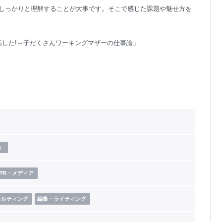
しっかりと理解することが大事です。そこで感じた課題や魅せ方を
拓した!～子だくさんワーキングマザーの仕事論」
）
PR・メディア
サルティング
編集・ライティング