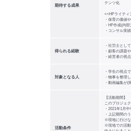
テンツ化
期待する成果
<<HPライテ
・保育の価値や
・HP作成(内部
・コンサル実績
・社労士として
得られる経験
・顧客の課題や
・経営者の視点
・学生の視点で
対象となる人
・物事を整理し
・動画編集が(
【活動期間】
このプロジェク
・2021年1月
・上記期間のう
※現地に行けな
※現地での活動
活動条件
中止になること