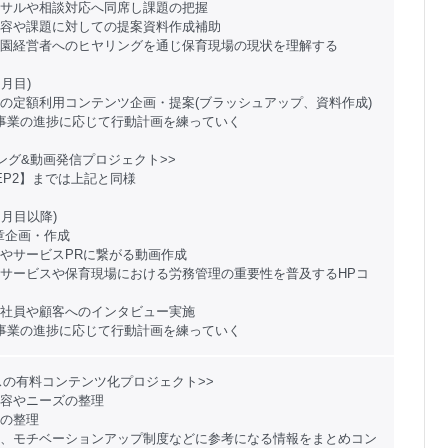
サルや相談対応へ同席し課題の把握
容や課題に対しての提案資料作成補助
園経営者へのヒヤリングを通じ保育現場の現状を理解する
ヵ月目)
の定額利用コンテンツ企画・提案(ブラッシュアップ、資料作成)
事業の進捗に応じて行動計画を練っていく
ィング&動画発信プロジェクト>>
TEP2】までは上記と同様
ヵ月目以降)
章企画・作成
やサービスPRに繋がる動画作成
サービスや保育現場における労務管理の重要性を普及するHPコ
社員や顧客へのインタビュー実施
事業の進捗に応じて行動計画を練っていく
スの有料コンテンツ化プロジェクト>>
容やニーズの整理
の整理
、モチベーションアップ制度などに参考になる情報をまとめコン