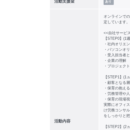
活動支援金
あり
オンラインでの
定しています。
<<自社サービ
【STEP0】(
・社内オリエン
・パソコンオリ
・受入担当者と
・企業の理解
・プロジェクト
【STEP1】(
・顧客となる層
・保育の抱える
・労務管理や人
・保育の現場視
実際にオフィス
け労務コンサル
をしっかりと把
活動内容
【STEP2】(2