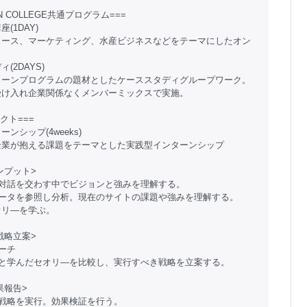
AN COLLEGE共通プログラム===
(1DAY)
ュース、マーケティング、水産ビジネスなどをテーマにしたオン
(2DAYS)
ターンプログラムの題材としたケーススタディグループワーク。
受け入れ企業関係なくメンバーミックスで実施。
クト===
ンシップ(4weeks)
企業が抱える課題をテーマとした実践型インターンシップ
ンプット>
と対話を交わす中でビジョンと強みを理解する。
データを参照し分析。現在のサイトの課題や強みを理解する。
オリ―を学ぶ。
戦略立案>
ーチ
果と学んだセオリ―を比較し、実行すべき戦略を立案する。
果報告>
に戦略を実行。効果検証を行う。