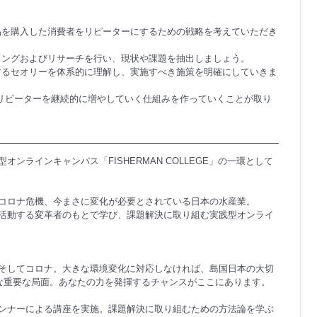
品を購入した消費者をリピーターにするための戦略を考えていただき
リングおよびリサーチを行い、現状や課題を抽出しましょう。
するセオリーを体系的に理解し、実施すべき施策を明確にしていきま
らリピーターを継続的に増やしていく仕組みを作っていくことが取り
ンラインキャンパス「FISHERMAN COLLEGE」の一環として
コロナ危機、今まさに変化が必要とされている日本の水産業。
活動する変革者のもとで学び、課題解決に取り組む実践型オンライ
そしてコロナ。大きな環境変化に対応しなければ、島国日本の大切
要な重要な局面。あなたの力を発揮するチャンスがここにあります。
ンナーによる講座を実施。課題解決に取り組むための方法論を学ぶ