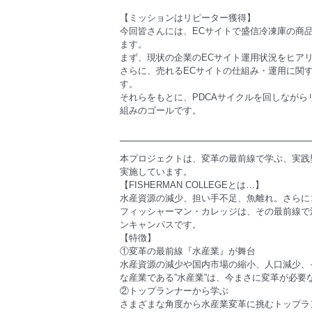
【ミッションはリピーター獲得】
今回皆さんには、ECサイトで盛信冷凍庫の商
ます。
まず、現状の企業のECサイト運用状況をヒア
さらに、売れるECサイトの仕組み・運用に関
す。
それらをもとに、PDCAサイクルを回しなが
組みのゴールです。
本プロジェクトは、変革の最前線で学ぶ、実践型オ
実施しています。
【FISHERMAN COLLEGEとは…】
水産資源の減少、担い手不足、魚離れ。さらに
フィッシャーマン・カレッジは、その最前線で
ンキャンパスです。
【特徴】
①変革の最前線『水産業』が舞台
水産資源の減少や国内市場の縮小、人口減少、
な産業である”水産業”は、今まさに変革が必
②トップランナーから学ぶ
さまざまな角度から水産業変革に挑むトップラ