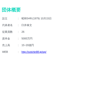
団体概要
設立
昭和54年(1979) 10月15日
代表者名
臼井泰文
従業員数
26
資本金
5000万円
売上高
15~20億円
WEB
http://seishin88.jp/wp/