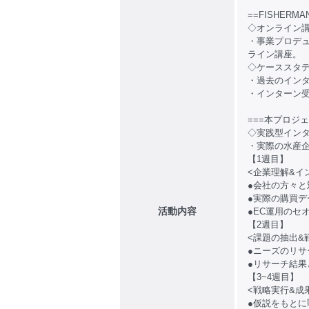
==FISHERM
◇オンライン講座
・事業プロデ
ライン講座。
◇ケーススタディ
・過去のイン
・インターン
===本プロジェ
◇実践型インター
・実際の水産
【1週目】
<企業理解&イ
●会社の方々
●実際の購買
活動内容
●EC運用のセ
【2週目】
<課題の抽出&
●ニーズのリサ
●リサーチ結
【3~4週目】
<戦略実行&成
●仮説をもと