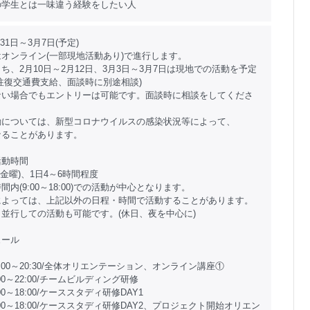
の学生とは一味違う経験をしたい人
31日～3月7日(予定)
オンライン(一部現地活動あり)で進行します。
ち、2月10日～2月12日、3月3日～3月7日は現地での活動を予定
往復交通費支給、面談時に別途相談)
ない場合でもエントリーは可能です。面談時に相談をしてくださ
動については、新型コロナウイルスの感染状況等によって、
なることがあります。
活動時間
金曜)、1日4～6時間程度
内(9:00～18:00)での活動が中心となります。
によっては、上記以外の日程・時間で活動することがあります。
並行しての活動も可能です。(休日、夜を中心に)
ュール
 18:00～20:30/全体オリエンテーション、オンライン講座①
8:00～22:00/チームビルディング研修
0:00～18:00/ケーススタディ研修DAY1
10:00～18:00/ケーススタディ研修DAY2、プロジェクト開始オリエン