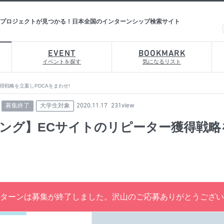
プロジェクトが見つかる！日本全国のインターンシップ検索サイト
EVENT
BOOKMARK
イベントを探す
気になるリスト
得戦略を立案しPDCAをまわせ!
募集終了
大学生対象
2020.11.17
231view
ング】ECサイトのリピーター獲得戦略
ターンは募集が終了しました。沢山のご応募ありがとうござい