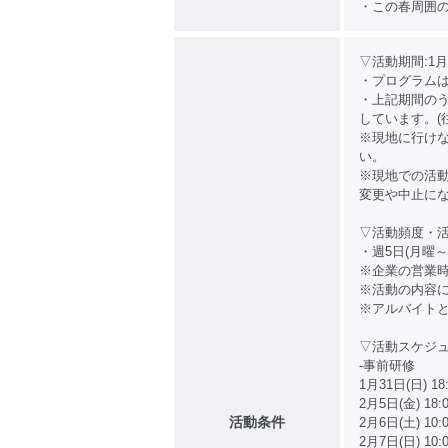
・この春周囲
▽活動期間:1月
・プログラムは
・上記期間のう
しています。(
※現地に行け
い。
※現地での活
変更や中止に
▽活動頻度・
・週5日(月曜～
※企業の営業時間
※活動の内容
※アルバイトと
▽活動スケジ
-事前研修
1月31日(日)
2月5日(金) 1
活動条件
2月6日(土) 1
2月7日(日) 