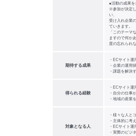
●活動の成果を
※参加が決定
い、
受け入れ企業
ていきます。
「このテーマ
ますので何か
度の忘れられ
・ECサイト運
期待する成果
・企業の運用
・課題を解決
・ECサイト運
得られる経験
・自分の仕事
・地域の産業
・様々な人と
・主体的に考
対象となる人
・ECサイト運
・実際のビジ