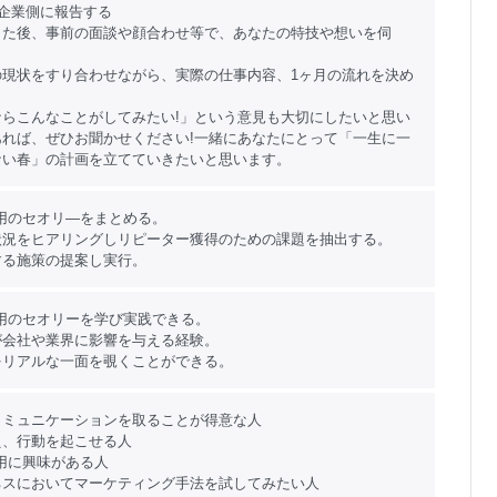
企業側に報告する
した後、事前の面談や顔合わせ等で、あなたの特技や想いを伺
の現状をすり合わせながら、実際の仕事内容、1ヶ月の流れを決め
ならこんなことがしてみたい!」という意見も大切にしたいと思い
あれば、ぜひお聞かせください!一緒にあなたにとって「一生に一
ない春」の計画を立てていきたいと思います。
用のセオリ―をまとめる。
状況をヒアリングしリピーター獲得のための課題を抽出する。
する施策の提案し実行。
用のセオリーを学び実践できる。
が会社や業界に影響を与える経験。
をリアルな一面を覗くことができる。
コミュニケーションを取ることが得意な人
え、行動を起こせる人
用に興味がある人
ネスにおいてマーケティング手法を試してみたい人