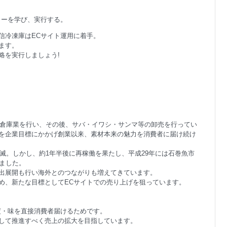
リーを学び、実行する。
信冷凍庫はECサイト運用に着手。
ます。
略を実行しましょう!
保管倉庫業を行い、その後、サバ・イワシ・サンマ等の卸売を行ってい
を企業目標にかかげ創業以来、素材本来の魅力を消費者に届け続け
壊滅。しかし、約1年半後に再稼働を果たし、平成29年には石巻魚市
しました。
出展開も行い海外とのつながりも増えてきています。
め、新たな目標としてECサイトでの売り上げを狙っています。
度・味を直接消費者届けるためです。
して推進すべく売上の拡大を目指しています。