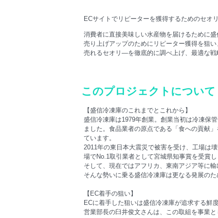
ECサイトでリピーターを獲得するためのセオ
消費者に直接美味しい水産物を届けるために盛
売り上げアップのためにリピーター獲得を狙い
売れるセオリ―を徹底的に調べ上げ、最適な戦
このプロジェクトについて
【盛信冷凍庫のこれまでとこれから】
盛信冷凍庫は1979年創業。創業当初は冷凍
ました。食品業者の原点である「食への貢献」
ています。
2011年の東日本大震災で被害を受け、工場は
場でNo.1取引業者として宮城県知事賞を受賞
そして、現在ではアフリカ、東南アジア等に輸
そんな勢いに乗る盛信冷凍庫は更なる発展のた
【EC着手の狙い】
ECに着手した狙いは盛信冷凍庫が追求する鮮
営業部長の臼井俊文さんは、この取組を事業と