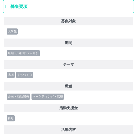
募集要項
募集対象
大学生
期間
短期（3週間〜2ヶ月）
テーマ
地域
まちづくり
職種
企画・商品開発
マーケティング・広報
活動支援金
あり
活動内容