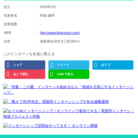
設立
2015年4月
代表者名
和知 健明
従業員数
-
WEB
http://www.dharuriser.com/
住所
福島県白河市大工町38の2
このインターンを友達に教える
シェア
ツイート
はてブ
あとで読む
LINEで送る