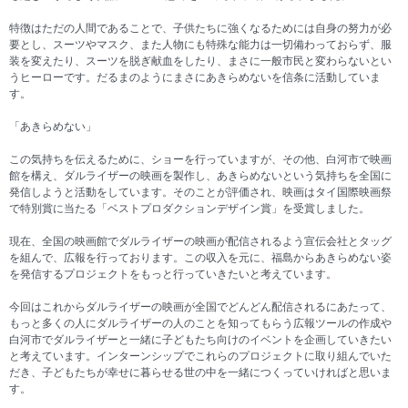
特徴はただの人間であることで、子供たちに強くなるためには自身の努力が必
要とし、スーツやマスク、また人物にも特殊な能力は一切備わっておらず、服
装を変えたり、スーツを脱ぎ献血をしたり、まさに一般市民と変わらないとい
うヒーローです。だるまのようにまさにあきらめないを信条に活動していま
す。
「あきらめない」
この気持ちを伝えるために、ショーを行っていますが、その他、白河市で映画
館を構え、ダルライザーの映画を製作し、あきらめないという気持ちを全国に
発信しようと活動をしています。そのことが評価され、映画はタイ国際映画祭
で特別賞に当たる「ベストプロダクションデザイン賞」を受賞しました。
現在、全国の映画館でダルライザーの映画が配信されるよう宣伝会社とタッグ
を組んで、広報を行っております。この収入を元に、福島からあきらめない姿
を発信するプロジェクトをもっと行っていきたいと考えています。
今回はこれからダルライザーの映画が全国でどんどん配信されるにあたって、
もっと多くの人にダルライザーの人のことを知ってもらう広報ツールの作成や
白河市でダルライザーと一緒に子どもたち向けのイベントを企画していきたい
と考えています。インターンシップでこれらのプロジェクトに取り組んでいた
だき、子どもたちが幸せに暮らせる世の中を一緒につくっていければと思いま
す。