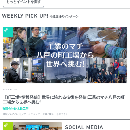
もっとイベントを探す
WEEKLY PICK UP!
今週注目のインターン
青森
2026.4.30
291
【町工場×情報発信】世界に誇れる技術を発信!工業のマチ八戸の町
工場から世界へ挑む!
有限会社鈴木鉄工所
地域／ものづくり／マーケティング・広報／職人・ものづくり
新潟
SOCIAL MEDIA