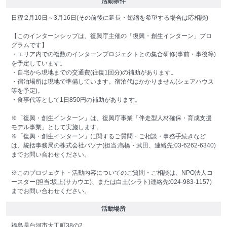
活動条件
日程:2月10日～3月16日(その前後に延長・短縮を希望する場合は応相談)
【このインターンシップは、復興庁主催の「復興・創生インターン」プロ
グラムです】
・エリア内での複数のインターンプロジェクトとの集合研修(事前・事後等)
を予定しています。
・自宅から現地までの交通費(往復1回分)の補助があります。
・宿泊場所は現地で準備しています。宿泊代はかかりません(シェアハウス
等を予定)。
・食事代等として1日850円の補助があります。
※「復興・創生インターン」は、復興庁事業「伴走型人材確保・育成支援
モデル事業」として実施します。
※「復興・創生インターン」に関するご質問・ご相談・事務手続きなど
は、統括事務局の株式会社パソナ(担当:高橋・武田、連絡先:03-6262-6340)
までお問い合わせください。
※このプロジェクト・活動内容についてのご質問・ご相談は、NPO法人コ
ースター(担当:坂上(サカウエ)、または白土(シラト)連絡先:024-983-1157)
までお問い合わせください。
活動場所
福島県白河市大工町38の2