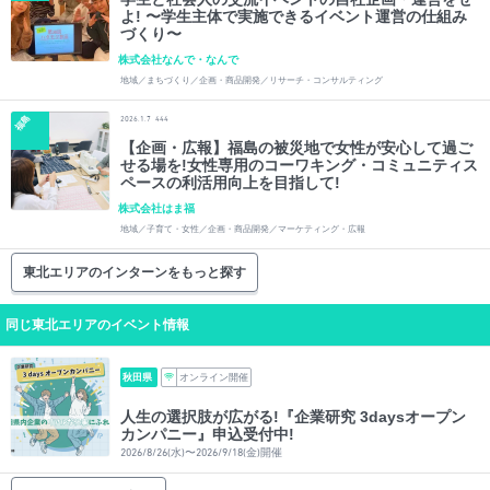
よ! 〜学生主体で実施できるイベント運営の仕組み
づくり〜
株式会社なんで・なんで
地域／まちづくり／企画・商品開発／リサーチ・コンサルティング
福島
2026.1.7
444
【企画・広報】福島の被災地で女性が安心して過ご
せる場を!女性専用のコーワキング・コミュニティス
ペースの利活用向上を目指して!
株式会社はま福
地域／子育て・女性／企画・商品開発／マーケティング・広報
東北エリアのインターンをもっと探す
同じ東北エリアのイベント情報
秋田県
オンライン開催
人生の選択肢が広がる!『企業研究 3daysオープン
カンパニー』申込受付中!
2026/8/26(水)〜2026/9/18(金)開催