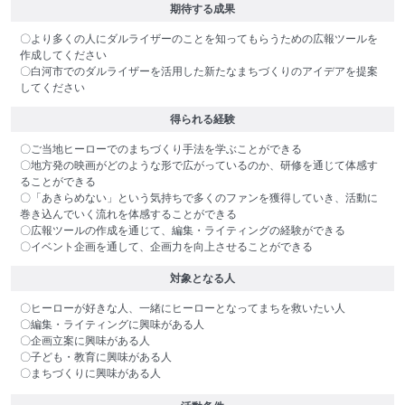
期待する成果
〇より多くの人にダルライザーのことを知ってもらうための広報ツールを
作成してください
〇白河市でのダルライザーを活用した新たなまちづくりのアイデアを提案
してください
得られる経験
〇ご当地ヒーローでのまちづくり手法を学ぶことができる
〇地方発の映画がどのような形で広がっているのか、研修を通じて体感す
ることができる
〇「あきらめない」という気持ちで多くのファンを獲得していき、活動に
巻き込んでいく流れを体感することができる
〇広報ツールの作成を通じて、編集・ライティングの経験ができる
〇イベント企画を通して、企画力を向上させることができる
対象となる人
〇ヒーローが好きな人、一緒にヒーローとなってまちを救いたい人
〇編集・ライティングに興味がある人
〇企画立案に興味がある人
〇子ども・教育に興味がある人
〇まちづくりに興味がある人