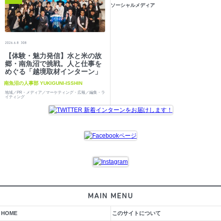
ソーシャルメディア
2026.6.8
308
【体験・魅力発信】水と米の故
郷・南魚沼で挑戦。人と仕事を
めぐる「越境取材インターン」
南魚沼の人事部 YUKIGUNI-ISSHIN
地域／PR・メディア／マーケティング・広報／編集・ラ
イティング
MAIN MENU
HOME
このサイトについて