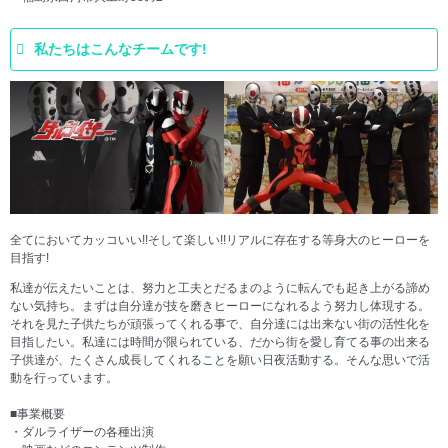
私たちはこんなチームです!
全てにおいてカッコいい!!そして楽しい!!リアルに存在する等身大のヒーローを
目指す!
私達が伝えたいことは、努力と工夫とだるまのように転んでも起き上がる諦め
ない気持ち。まずは自分達が技を磨きヒーローになれるよう努力し体現する。
それを見た子供たちが頑張ってくれる事で、自分達には出来ない街の活性化を
目指したい。私達には時間が限られている、だから街を愛し育てる事の出来る
子供達が、たくさん成長してくれることを願い日夜活動する。そんな思いで活
動を行っています。
■事業概要
・ダルライザーの各種出演