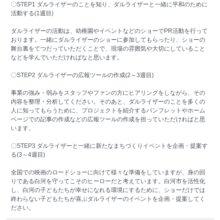
〇STEP1 ダルライザーのことを知り、ダルライザーと一緒に平和のために
活動する(1週目)
ダルライザーの活動は、幼稚園やイベントなどのショーでPR活動を行って
おります。一緒にダルライザーのショーに参加してもらったり、ショーの
舞台裏をてつだっていただくことで、現場の雰囲気や大切にしていること
などを学んでいただければなと思います。
〇STEP2 ダルライザーの広報ツールの作成(2～3週目)
事業の強み・弱みをスタッフやファンの方にヒアリングをしながら、その
内容を整理・分析してください。そのあと、ダルライザーのことを多くの
人に知ってもらうために、プロジェクトを紹介するパンフレットやホーム
ページでの記事の作成などの広報ツールの作成を担っていただければと思
います。
〇STEP3 ダルライザーと一緒に新たなまちづくりイベントを企画・提案す
る(3～4週目)
全国での映画のロードショーに向けて様々な準備をしていますが、身の回
りである白河を守ってこそのヒーローだと考えています。白河市を活性化
し、白河の子どもたちが幸せになれる環境にするために、ショーだけでは
終わらない子どもたちが喜ぶダルライザーのイベントを企画・提案してく
ださい。