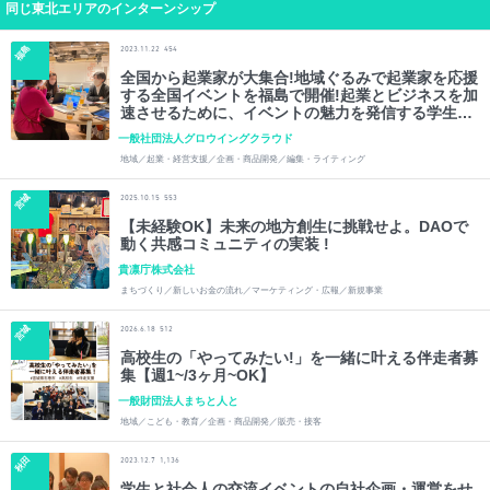
同じ東北エリアのインターンシップ
福島
2023.11.22
454
全国から起業家が大集合!地域ぐるみで起業家を応援
する全国イベントを福島で開催!起業とビジネスを加
速させるために、イベントの魅力を発信する学生ラ
イターを募集!
一般社団法人グロウイングクラウド
地域／起業・経営支援／企画・商品開発／編集・ライティング
宮城
2025.10.15
553
【未経験OK】未来の地方創生に挑戦せよ。DAOで
動く共感コミュニティの実装 !
貴凛庁株式会社
まちづくり／新しいお金の流れ／マーケティング・広報／新規事業
宮城
2026.6.18
512
高校生の「やってみたい!」を一緒に叶える伴走者募
集【週1~/3ヶ月~OK】
一般財団法人まちと人と
地域／こども・教育／企画・商品開発／販売・接客
秋田
2023.12.7
1,136
学生と社会人の交流イベントの自社企画・運営をせ