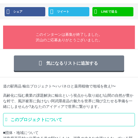
シェア
ツイート
LINEで送る
このインターンは募集が終了しました。
沢山のご応募ありがとうございました。
気になるリストに追加する
道の駅商品 輸出プロジェクト〜ハバネロと薬用植物で地域を救え!〜
高齢化に悩む農業の課題解決に輸出という視点から取り組む!山間の自然が豊か
な村で、風評被害に負けない阿武隈産品の魅力を世界に飛び立たせる準備を一
緒にしませんか?あなたのアイディアで世界に繋がります。
このプロジェクトについて
■団体・地域について