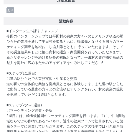
活動支援金
あり
活動内容
■インターン生へ課すチャレンジ
今回のインターンシップでは平田村の農家の方々へのヒアリングや道の駅
ひらたの業務を通して平田村を知るともに、輸出先となりうる国々のマー
ケティング調査を地域おこし協力隊とともに行っていただきます。そして
その調査結果をもとに輸出商材の選定・商品開発を行っていただきます。
新たなチャレンジを続ける駅長の右腕となって、平田村の農作物や商品の
魅力を海外に広めるためのアイディアを生み出してください!
■ステップ1(1週目)
〇道の駅ひらたでの業務実習・生産者と交流
道の駅での全体的な業務を従業員とともに体験します。また道の駅ひらた
に出荷している農家の方々との交流やヒアリングを行い、村の農業の現状
を把握していただく1週目となります。
■ステップ2(2～3週目)
〇マーケティング調査・分析
2週目には、輸出候補国のマーケティング調査を行います。主に、中山間地
域ならではの作物であるハバネロ、近来の健康ブームで注目されている薬
膳をテーマに調査していただきます。このステップの後半では引き続き情
報収集と分析を行いながら、輸出商品の選定と販売戦略を考えてもらいま