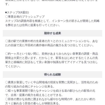
す。
■ステップ3(4週目)
〇事業企画のブラッシュアップ
ステップ2の調査内容を根拠として、インターン生の皆さんが開発した戦略
を弊社または住民に提案を行ってください。
期待する成果
〇道の駅での業務や村の生産者の方々とのコミュニケーションから、あな
たの目線で見た平田村の農作物や商品の魅力を見つけ出してください。
〇約一ヶ月という短い間に、前例があまりみられない新事業の調査・商品
開発は大変だと思います。だからこそ、駅長をはじめとするたくさんの先
輩方と積極的に対話をして良い刺激や知識を得てアイディアを見つけ出し
てください。
得られる経験
〇農業が衰退していく中山間地域の現状を実際に見聞きし、活性化のため
の取り組みの企画にチャレンジ出来る。
〇様々な事業展開で新たなチャレンジを続ける道の駅ひらたの駅長の元
で、企画・提案の能力を鍛えることができる。
〇田舎の豊かな自然に囲まれながら緩やかな時間の中、あたたかい村の
方々と触れ合う田舎の暮らしが体験出来る。