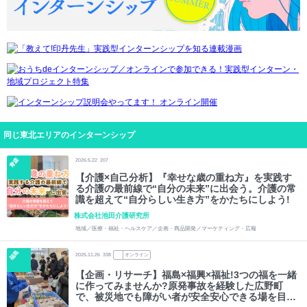
同じ東北エリアのインターンシップ
青森
2026.5.22
207
【介護×自己分析】『幸せな歳の重ね方』を実践す
る介護の最前線で“自分の未来”に出会う。介護の常
識を超えて“自分らしい生き方”をかたちにしよう!
株式会社池田介護研究所
地域／医療・福祉・ヘルスケア／企画・商品開発／マーケティング・広報
福島
2025.11.26
338
オンライン
【企画・リサーチ】福島×福興×福祉!3つの福を一緒
に作ってみませんか?原発事故を経験した広野町
で、被災地でも障がい者が安全安心できる場を目指