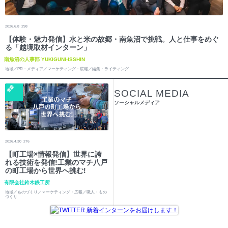
2026.6.8
298
【体験・魅力発信】水と米の故郷・南魚沼で挑戦。人と仕事をめぐ
る「越境取材インターン」
南魚沼の人事部 YUKIGUNI-ISSHIN
地域／PR・メディア／マーケティング・広報／編集・ライティング
青森
SOCIAL MEDIA
ソーシャルメディア
2026.4.30
276
【町工場×情報発信】世界に誇
れる技術を発信!工業のマチ八戸
の町工場から世界へ挑む!
有限会社鈴木鉄工所
地域／ものづくり／マーケティング・広報／職人・もの
づくり