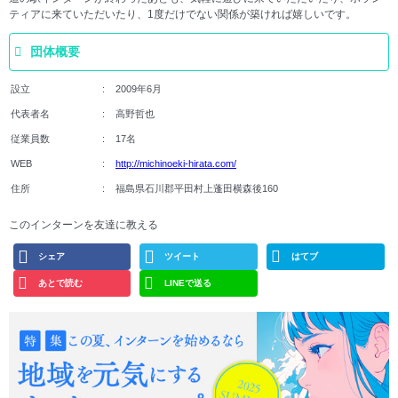
ティアに来ていただいたり、1度だけでない関係が築ければ嬉しいです。
団体概要
設立
2009年6月
代表者名
高野哲也
従業員数
17名
WEB
http://michinoeki-hirata.com/
住所
福島県石川郡平田村上蓬田横森後160
このインターンを友達に教える
シェア
ツイート
はてブ
あとで読む
LINEで送る