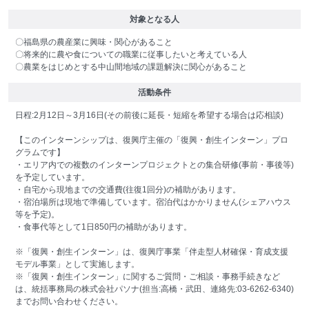
対象となる人
〇福島県の農産業に興味・関心があること
〇将来的に農や食についての職業に従事したいと考えている人
〇農業をはじめとする中山間地域の課題解決に関心があること
活動条件
日程:2月12日～3月16日(その前後に延長・短縮を希望する場合は応相談)
【このインターンシップは、復興庁主催の「復興・創生インターン」プロ
グラムです】
・エリア内での複数のインターンプロジェクトとの集合研修(事前・事後等)
を予定しています。
・自宅から現地までの交通費(往復1回分)の補助があります。
・宿泊場所は現地で準備しています。宿泊代はかかりません(シェアハウス
等を予定)。
・食事代等として1日850円の補助があります。
※「復興・創生インターン」は、復興庁事業「伴走型人材確保・育成支援
モデル事業」として実施します。
※「復興・創生インターン」に関するご質問・ご相談・事務手続きなど
は、統括事務局の株式会社パソナ(担当:高橋・武田、連絡先:03-6262-6340)
までお問い合わせください。