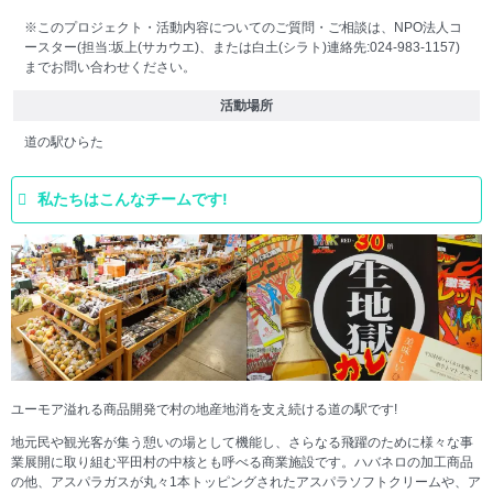
※このプロジェクト・活動内容についてのご質問・ご相談は、NPO法人コ
ースター(担当:坂上(サカウエ)、または白土(シラト)連絡先:024-983-1157)
までお問い合わせください。
活動場所
道の駅ひらた
私たちはこんなチームです!
ユーモア溢れる商品開発で村の地産地消を支え続ける道の駅です!
地元民や観光客が集う憩いの場として機能し、さらなる飛躍のために様々な事
業展開に取り組む平田村の中核とも呼べる商業施設です。ハバネロの加工商品
の他、アスパラガスが丸々1本トッピングされたアスパラソフトクリームや、ア