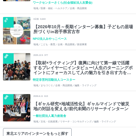
して自治体に提案!
ワークセンターさくら(社会福祉法人友愛会)
地域／医療・福祉・ヘルスケア／企画・商品開発
岩手
4
日前
3,643
【2026年10月～長期インターン募集】子どもの居場
所づくりin岩手県宮古市
NPO法人みやっこベース
地域／こども・教育／企画・商品開発／新規事業
福島
2025.12.5
377
【取材×ライティング】復興に向けて第一線で活躍
するプレイヤーにインタビュー!人生のターニングポ
イントにフォーカスして人の魅力を引き出す力を身
に着けてみませんか?
特定非営利活動法人コースター
地域／まちづくり／企画・商品開発／編集・ライティング
福島
2026.6.11
613
【ギャル研究×地域活性化】ギャルマインドで被災
地の対話を変える!前代未聞のリサーチインターン
一般社団法人葛力創造舎
地域／文化・伝統産業／リサーチ・コンサルティング／編集・ライティング
東北エリアのインターンをもっと探す