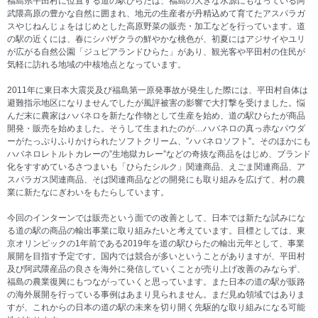
福島県平田村に位置する道の駅ひらたは、福島の大きな水源にもなっている阿
武隈高原の豊かな自然に囲まれ、地元の生産者が丹精込めて育てたアスパラガ
スやじねんじょをはじめとした高原野菜の販売・加工などを行っています。道
の駅の近くには、春にシバザクラの鮮やかな桃色が、初夏にはアジサイやユリ
が広がる自然公園「ジュピアランドひらた」があり、観光客や平田村の住民が
気軽に訪れる地域の中核地点となっています。
2011年に東日本大震災及び福島第一原発事故が発生した際には、平田村自体は
避難指示地区になりませんでしたが風評被害の影響で大打撃を受けました。悩
んだ末に農家はハバネロを新たな作物として生産を始め、道の駅ひらたが商品
開発・販売を始めました。そうして生まれたのが…ハバネロの真っ赤なパウダ
ーがたっぷりふりかけられたソフトクリーム、”ハバネロソフト”。そのほかにも
ハバネロレトルトカレーの”生地獄カレー”などの奇抜な商品をはじめ、ブランド
化をすすめているさつまいも「ひらたシルク」関連商品、えごま関連商品、ア
スパラガス関連商品、そば関連商品などの開発にも取り組みを広げて、村の農
業に新たなにぎわいをもたらしています。
今回のインターンでは販売という面での改善として、日本では新たな試みにな
る道の駅の商品の輸出事業に取り組みたいと考えています。目標としては、東
京オリンピックの1年前である2019年を道の駅ひらたの輸出元年として、事業
展開を目指す予定です。国内では競合が多いということがありますが、平田村
及び阿武隈産品の良さを海外に発信していくことが売り上げ改善のみならず、
福島の農業復興にもつながっていくと思っています。また日本の道の駅が販路
の海外展開を行っている事例はあまり見られません。まだ見ぬ領域ではありま
すが、これからの日本の道の駅の未来を切り開く先駆的な取り組みになる可能