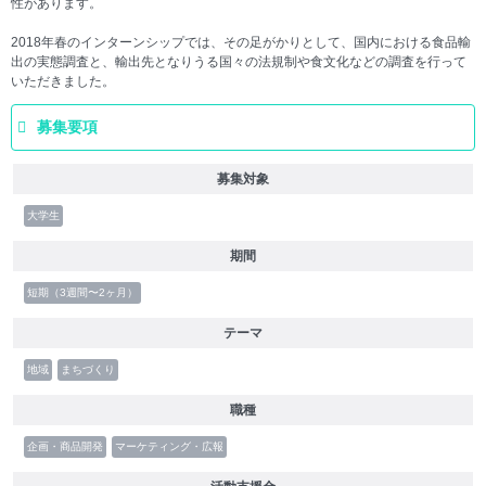
性があります。
2018年春のインターンシップでは、その足がかりとして、国内における食品輸
出の実態調査と、輸出先となりうる国々の法規制や食文化などの調査を行って
いただきました。
募集要項
募集対象
大学生
期間
短期（3週間〜2ヶ月）
テーマ
地域
まちづくり
職種
企画・商品開発
マーケティング・広報