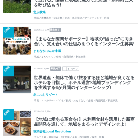
で広げる。酪農と地域の魅力で北海道・新得町に人
を呼び込もう!
北広牧場
地域／農林水産・6次産業／企画・商品開発／マーケティング・広報
北海道
募集終了
2026.5.11
270
【まちなか隙間サポーター】地域の“困った”に向き
合い、支え合いの仕組みをつくるインターン生募集!
まちなかぶんか小屋
地域／まちづくり／企画・商品開発／新規事業
北海道
募集終了
2026.5.8
1,666
オンライン
世界遺産・知床で働く!旅をするほど地域が良くなる
ホテルを目指し、ホテル運営×地域ブランディング
を実践する6か月間のインターンシップ!
北こぶしリゾート
環境・エネルギー・バイオ／観光・おもてなし／企画・商品開発／新規事業
北海道
2026.4.24
1,884
【地域に愛ある革命を!】未利用食材を活用した新商
品開発を通して、地域をまるっとデザインせよ!
株式会社Local Revolution
まちづくり／農林水産・6次産業／企画・商品開発／販売・接客