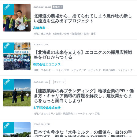
北海道
募集終了
2026.5.22
13,025
北海道の農場から、捨てられてしまう農作物の新し
い流通を生み出すプロジェクト
高橋農産
地域／農林水産・6次産業／企画・商品開発／販売・接客
北海道
2026.5.22
118
【北海道の未来を支える】エコニクスの採用広報戦
略をゼロからつくる
株式会社エコニクス
環境・エネルギー・バイオ／PR・メディア／マーケティング・広報／編集・ライティング
北海道
2026.5.16
522
オンライン
【建設業界の再ブランディング】地域企業のPR・働
き方・キャリア循環の課題を解決し、建設業からま
ちをもっと面白くしよう!
太平洋設備株式会社
地域／まちづくり／企画・商品開発／マーケティング・広報
北海道
2026.5.16
1,741
日本でも希少な「水牛ミルク」の価値を、自分の手