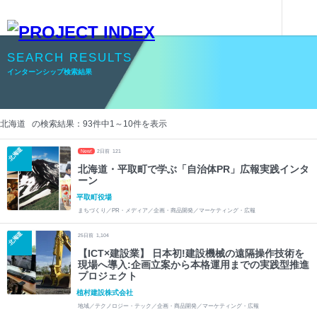
インターンシップを探す
インターンシップ検索結果
SEARCH RESULTS
インターンシップ検索結果
北海道 の検索結果：
93
件中
1
～
10
件を表示
北海道
New!
2
日前
121
北海道・平取町で学ぶ「自治体PR」広報実践インタ
ーン
平取町役場
まちづくり／PR・メディア／企画・商品開発／マーケティング・広報
北海道
25
日前
1,104
【ICT×建設業】 日本初!建設機械の遠隔操作技術を
現場へ導入:企画立案から本格運用までの実践型推進
プロジェクト
植村建設株式会社
地域／テクノロジー・テック／企画・商品開発／マーケティング・広報