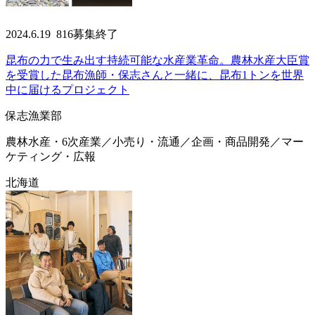
2024.6.19
816
募集終了
昆布の力で生み出す持続可能な水産業革命。農林水産大臣賞
を受賞した昆布漁師・保志さんと一緒に、昆布1トンを世界
中に届けるプロジェクト
保志漁業部
農林水産・6次産業／小売り・流通／企画・商品開発／マー
ケティング・広報
北海道