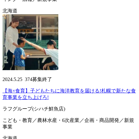
北海道
2024.5.25
374
募集終了
【海×食育】子どもたちに海洋教育を届ける!札幌で新たな食
育事業を立ち上げろ!
ラフグループ(シハチ鮮魚店)
こども・教育／農林水産・6次産業／企画・商品開発／新規
事業
北海道