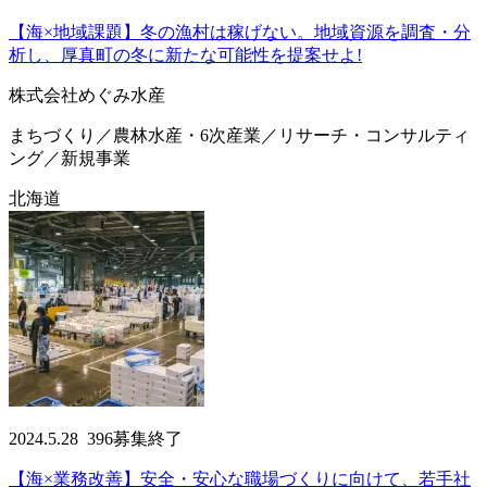
【海×地域課題】冬の漁村は稼げない。地域資源を調査・分
析し、厚真町の冬に新たな可能性を提案せよ!
株式会社めぐみ水産
まちづくり／農林水産・6次産業／リサーチ・コンサルティ
ング／新規事業
北海道
2024.5.28
396
募集終了
【海×業務改善】安全・安心な職場づくりに向けて、若手社