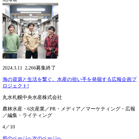
2024.3.11
2,266
募集終了
海の資源と生活を繋ぐ。水産の担い手を発掘する広報企画プ
ロジェクト!
丸水札幌中央水産株式会社
農林水産・6次産業／PR・メディア／マーケティング・広報
／編集・ライティング
4／10
前のページへ
次のページへ