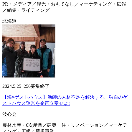
PR・メディア／観光・おもてなし／マーケティング・広報
／編集・ライティング
北海道
2024.5.25
256
募集終了
【海×ゲストハウス】漁師の人材不足を解決する、独自のゲ
ストハウス運営を企画立案せよ!
波心会
農林水産・6次産業／建築・住・リノベーション／マーケテ
ィング・広報／新規事業