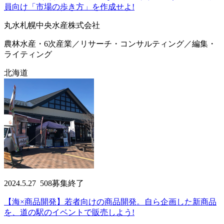
員向け「市場の歩き方」を作成せよ!
丸水札幌中央水産株式会社
農林水産・6次産業／リサーチ・コンサルティング／編集・
ライティング
北海道
2024.5.27
508
募集終了
【海×商品開発】若者向けの商品開発。自ら企画した新商品
を、道の駅のイベントで販売しよう!