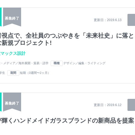
募集終了
更新日：
2019.6.13
者視点で、全社員のつぶやきを「未来社史」に落と
む新規プロジェクト!
社マックス設計
R・メディア／海外展開・貿易・語学
職種
デザイン／編集・ライティング
学生
期間
短期（3週間〜2ヶ月）
募集終了
更新日：
2019.6.12
が輝くハンドメイドガラスブランドの新商品を提案