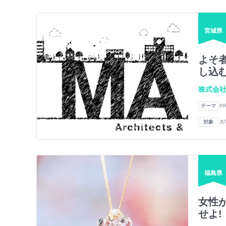
宮城県
よそ
し込
株式会
テーマ
P
対象
大
福島県
女性
せよ!