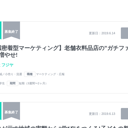
募集終了
更新日：
2019.6.14
域密着型マーケティング】老舗衣料品店の”ガチフ
増やせ!
 フジヤ
域／小売り・流通
職種
マーケティング・広報
学生
期間
短期（3週間〜2ヶ月）
募集終了
更新日：
2019.6.13