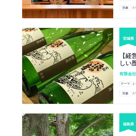
対象
大
宮城県
【経
しい
有限会社
テーマ
ま
対象
大
福島県