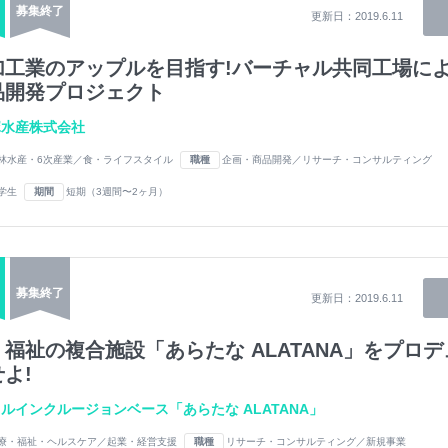
募集終了
更新日：
2019.6.11
加工業のアップルを目指す!バーチャル共同工場に
品開発プロジェクト
塚水産株式会社
林水産・6次産業／食・ライフスタイル
職種
企画・商品開発／リサーチ・コンサルティング
学生
期間
短期（3週間〜2ヶ月）
募集終了
更新日：
2019.6.11
福祉の複合施設「あらたな ALATANA」をプロデ
よ!
ルインクルージョンベース「あらたな ALATANA」
療・福祉・ヘルスケア／起業・経営支援
職種
リサーチ・コンサルティング／新規事業