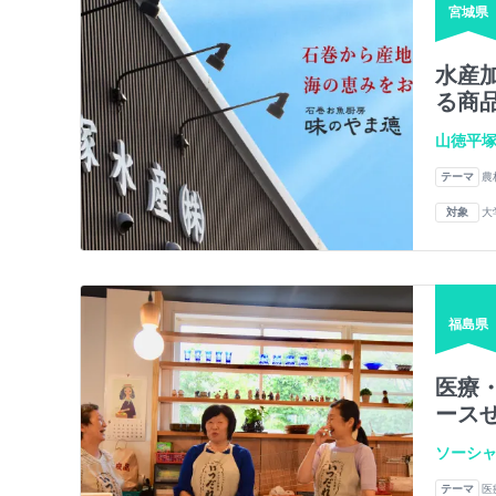
宮城県
水産
る商
山徳平
テーマ
農
対象
大
福島県
医療・
ースせ
ソーシャ
テーマ
医