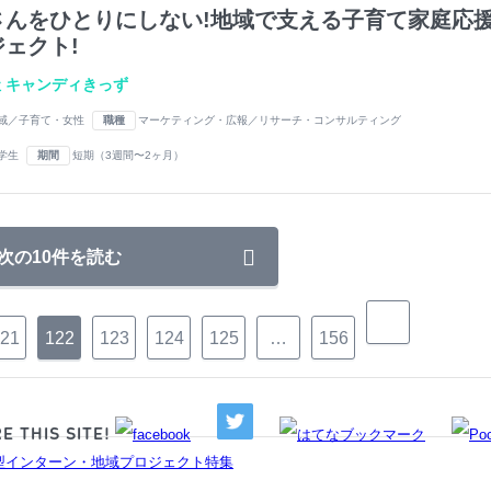
さんをひとりにしない!地域で支える子育て家庭応
ェクト!
 キャンディきっず
域／子育て・女性
職種
マーケティング・広報／リサーチ・コンサルティング
学生
期間
短期（3週間〜2ヶ月）
次の10件を読む
21
122
123
124
125
…
156
E THIS SITE!