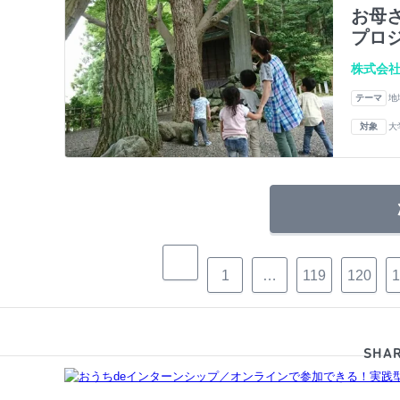
お母
プロジ
株式会社
テーマ
地
対象
大
1
…
119
120
1
SHAR