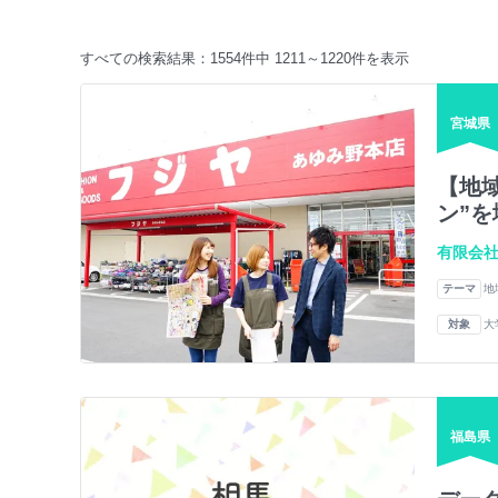
すべての検索結果：1554件中 1211～1220件を表示
宮城県
【地
ン”を
有限会社
テーマ
地
対象
大
福島県