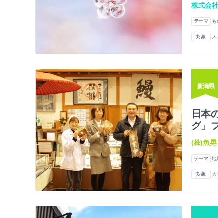
株式会
テーマ
も
対象
大
新潟県
日本
グ」
(株)魚晃
テーマ
地
対象
大