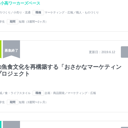
社小高ワーカーズベース
のづくり／小売り・流通
職種
マーケティング・広報／職人・ものづくり
学生
期間
短期（3週間〜2ヶ月）
募集終了
更新日：
2019.6.12
の魚食文化を再構築する「おさかなマーケティン
プロジェクト
域／食・ライフスタイル
職種
企画・商品開発／マーケティング・広報
学生
期間
短期（3週間〜2ヶ月）