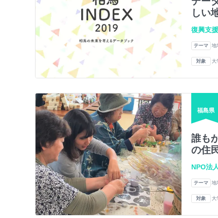
デー
しい
復興支援
テーマ
地
対象
大
福島県
誰も
の住
NPO法
テーマ
地
対象
大