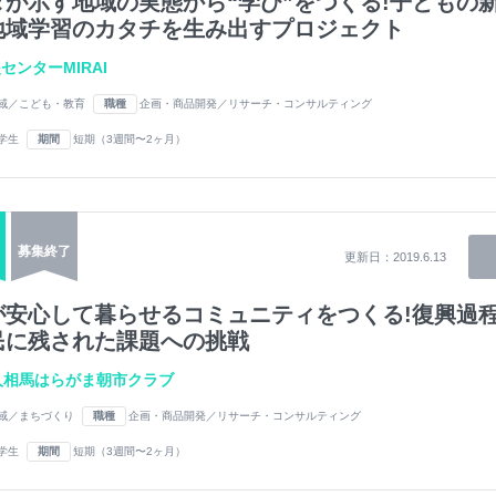
タが示す地域の実態から“学び”をつくる!子どもの
地域学習のカタチを生み出すプロジェクト
センターMIRAI
域／こども・教育
職種
企画・商品開発／リサーチ・コンサルティング
学生
期間
短期（3週間〜2ヶ月）
募集終了
更新日：
2019.6.13
が安心して暮らせるコミュニティをつくる!復興過
民に残された課題への挑戦
人相馬はらがま朝市クラブ
域／まちづくり
職種
企画・商品開発／リサーチ・コンサルティング
学生
期間
短期（3週間〜2ヶ月）