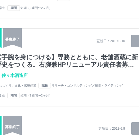
学生
期間
短期（3週間〜2ヶ月）
募集終了
更新日：
2019.6.10
営手腕を身につける】専務とともに、老舗酒蔵に新
歴史をつくる。右腕兼HPリニューアル責任者募…
 佐々木酒造店
ちづくり／文化・伝統産業
職種
リサーチ・コンサルティング／編集・ライティング
学生
期間
短期（3週間〜2ヶ月）
募集終了
更新日：
2019.6.9