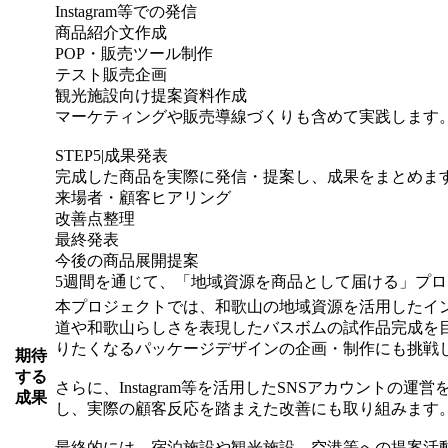
Instagram等での発信
商品紹介文作成
POP・販売ツール制作
テスト販売企画
観光施設向け提案資料作成
マーケティングや販売導線づくりも含めて実践します
STEP5|成果発表
完成した商品を実際に発信・提案し、成果をまとめま
来場者・顧客ヒアリング
改善点整理
最終発表
今後の商品展開提案
5週間を通じて、「地域資源を商品として届ける」プ
本プロジェクトでは、和歌山の地域資源を活用したイ
道や和歌山らしさを表現したバスボムの試作品完成を
りたくなるパッケージデザインの企画・制作にも挑戦
期待
する
さらに、Instagram等を活用したSNSアカウン
成果
し、実際の顧客反応を踏まえた改善にも取り組みます
最終的には、宿泊施設や観光施設、空港等への提案活