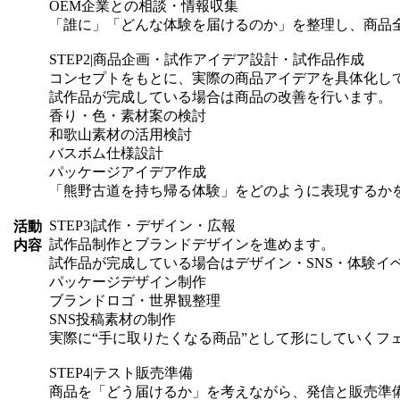
OEM企業との相談・情報収集
「誰に」「どんな体験を届けるのか」を整理し、商品
STEP2|商品企画・試作アイデア設計・試作品作成
コンセプトをもとに、実際の商品アイデアを具体化し
試作品が完成している場合は商品の改善を行います。
香り・色・素材案の検討
和歌山素材の活用検討
バスボム仕様設計
パッケージアイデア作成
「熊野古道を持ち帰る体験」をどのように表現するか
STEP3|試作・デザイン・広報
活動
試作品制作とブランドデザインを進めます。
内容
試作品が完成している場合はデザイン・SNS・体験イ
パッケージデザイン制作
ブランドロゴ・世界観整理
SNS投稿素材の制作
実際に“手に取りたくなる商品”として形にしていくフ
STEP4|テスト販売準備
商品を「どう届けるか」を考えながら、発信と販売準