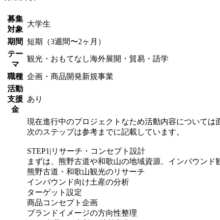
募集
大学生
対象
期間
短期（3週間〜2ヶ月）
テー
観光・おもてなし
海外展開・貿易・語学
マ
職種
企画・商品開発
新規事業
活動
支援
あり
金
現在進行中のプロジェクトなため活動内容については
次のステップは参考までに記載しています。
STEP1|リサーチ・コンセプト設計
まずは、熊野古道や和歌山の地域資源、インバウンド
熊野古道・和歌山観光のリサーチ
インバウンド向け土産の分析
ターゲット設定
商品コンセプト企画
ブランドイメージの方向性整理