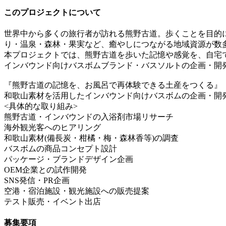
このプロジェクトについて
世界中から多くの旅行者が訪れる熊野古道。歩くことを目的に
り・温泉・森林・果実など、癒やしにつながる地域資源が数
本プロジェクトでは、熊野古道を歩いた記憶や感覚を、自宅で
インバウンド向けバスボムブランド・バスソルトの企画・開
『熊野古道の記憶を、お風呂で再体験できる土産をつくる』
和歌山素材を活用したインバウンド向けバスボムの企画・開
<具体的な取り組み>
熊野古道・インバウンドの入浴剤市場リサーチ
海外観光客へのヒアリング
和歌山素材(備長炭・柑橘・梅・森林香等)の調査
バスボムの商品コンセプト設計
パッケージ・ブランドデザイン企画
OEM企業との試作開発
SNS発信・PR企画
空港・宿泊施設・観光施設への販売提案
テスト販売・イベント出店
募集要項