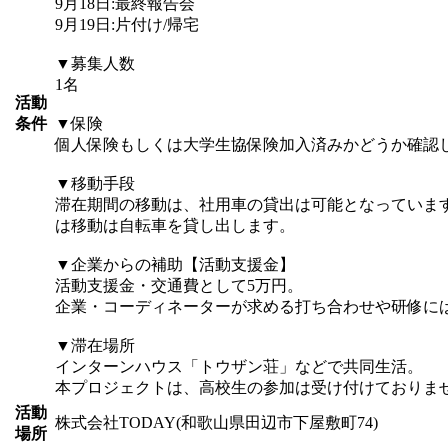
9月18日:最終報告会
9月19日:片付け/帰宅
▼募集人数
1名
活動
条件
▼保険
個人保険もしくは大学生協保険加入済みかどうか確認
▼移動手段
滞在期間の移動は、社用車の貸出は可能となっていま
は移動は自転車を貸し出します。
▼企業からの補助【活動支援金】
活動支援金・交通費として5万円。
企業・コーディネーターが求める打ち合わせや研修に
▼滞在場所
インターンハウス「トウザン荘」などで共同生活。
本プロジェクトは、高校生の参加は受け付けておりま
活動
株式会社TODAY(和歌山県田辺市下屋敷町74)
場所