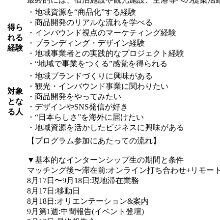
・地域資源を“商品化”する経験
・商品開発のリアルな流れを学べる
得ら
・インバウンド視点のマーケティング経験
れる
・ブランディング・デザイン経験
経験
・地域事業者との実践的なプロジェクト経験
・“地域で事業をつくる”感覚を得られる
・地域ブランドづくりに興味がある
・観光・インバウンド事業に関わりたい
対象
・商品開発をやってみたい
とな
・デザインやSNS発信が好き
る人
・“日本らしさ”を海外に届けたい
・地域資源を活かしたビジネスに興味がある
【プログラム参加にあたっての流れ】
▼基本的なインターンシップ生の期間と条件
マッチング後〜滞在前:オンライン打ち合わせ+リモー
8月17日〜9月18日:現地滞在業務
8月17日:移動日
8月18日:オリエンテーション&案内
9月第1週:中間報告(イベント登壇)