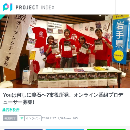
インターンを探す
Youは何しに釜石へ?市役所発、オンライン番組プロデューサー募集!
岩手
Youは何しに釜石へ?市役所発、オンライン番組プロデ
ューサー募集!
釜石市役所
募集終了
オンライン
2020.7.27
1,374view
165