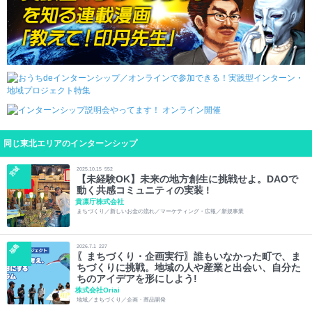
同じ東北エリアのインターンシップ
宮城
2025.10.15
552
【未経験OK】未来の地方創生に挑戦せよ。DAOで
動く共感コミュニティの実装 !
貴凛庁株式会社
まちづくり／新しいお金の流れ／マーケティング・広報／新規事業
福島
2026.7.1
227
〖まちづくり・企画実行〗誰もいなかった町で、ま
ちづくりに挑戦。地域の人や産業と出会い、自分た
ちのアイデアを形にしよう!
株式会社Oriai
地域／まちづくり／企画・商品開発