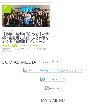
新潟
2026.6.8
304
【体験・魅力発信】水と米の故
郷・南魚沼で挑戦。人と仕事を
めぐる「越境取材インターン」
南魚沼の人事部 YUKIGUNI-ISSHIN
地域／PR・メディア／マーケティング・広報／編集・ラ
イティング
SOCIAL MEDIA
ソーシャルメディア
MAIN MENU