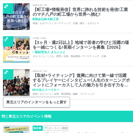
青森
2026.4.30
276
【町工場×情報発信】世界に誇れる技術を発信!工業
のマチ八戸の町工場から世界へ挑む!
有限会社鈴木鉄工所
地域／ものづくり／マーケティング・広報／職人・ものづくり
宮城
17
日前
2,618
【3ヶ月・週2日以上】地域で若者の学びと活躍の場
を一緒につくる!長期インターンを募集【2026】
一般財団法人 まちと人と
まちづくり／こども・教育／企画・商品開発／マーケティング・広報
福島
2026.5.27
110
【取材×ライティング】復興に向けて第一線で活躍
するプレイヤーにインタビュー!人生のターニングポ
イントにフォーカスして人の魅力を引き出す力を身
に着けてみませんか?
NPO法人コースター
地域／まちづくり／企画・商品開発／編集・ライティング
東北エリアのインターンをもっと探す
同じ東北エリアのイベント情報
秋田県
オンライン開催