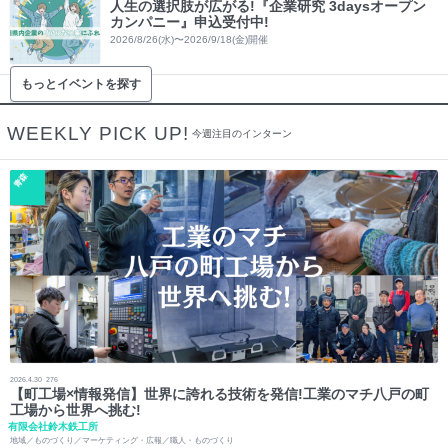
人生の選択肢が広がる!『企業研究 3daysオープン
カンパニー』申込受付中!
2026/8/26(水)〜2026/9/18(金)開催
もっとイベントを探す
WEEKLY PICK UP!
今週注目のインターン
青森
2026.4.30
276
【町工場×情報発信】世界に誇れる技術を発信!工業のマチ八戸の町
工場から世界へ挑む!
有限会社鈴木鉄工所
地域／ものづくり／マーケティング・広報／職人・ものづくり