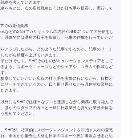
の戦略を考えていきます。
戦略をもとに、次の広報戦略に向けた打ち手を提案し、実行して
。
ィアでの発信業務
ebookなどのSNSでカリキュラムの内容やSHCについての発信をし
す。具体的には講座の様子を撮影し、記事の作成を行っていただ
事をアップしながら、どのような記事であるのか、記事のリーチ
にしながら精度を上げていきます。
子だけでなく、SHCそのものがキュレーションメディアとして
せるよう、スポーツニュースなどのシェアや、コラムの掲載など
ます。
、提案していただいた広報の打ち手を実際に行いながら、目標と
トにリーチできているのか、日々振り返りながら具体的な業務に
ただきます。
以外にもSHCでは様々なプロと連携しながら業務に取り組んで
は、ほかのスタッフの方々と一緒に日常業務も含めた業務全体を
よう努めてください。
、SHCが、将来的にスポーツマネジメントを目指す人材の登竜
され、全国から優秀な人材を日本のスポーツ界に還流させるため