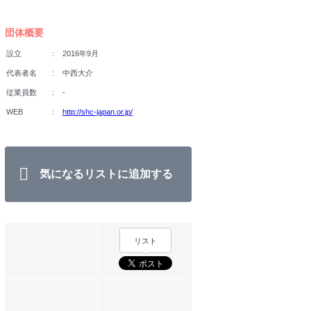
団体概要
設立
2016年9月
代表者名
中西大介
従業員数
-
WEB
http://shc-japan.or.jp/
気になるリストに追加する
リスト