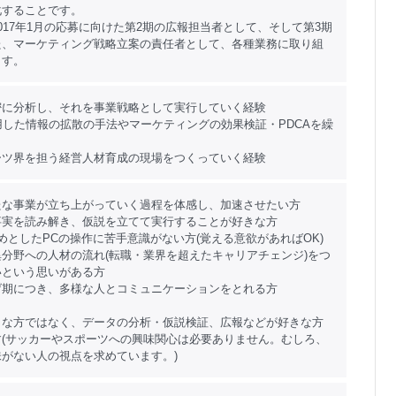
化することです。
017年1月の応募に向けた第2期の広報担当者として、そして第3期
た、マーケティング戦略立案の責任者として、各種業務に取り組
ます。
密に分析し、それを事業戦略として実行していく経験
用した情報の拡散の手法やマーケティングの効果検証・PDCAを繰
ーツ界を担う経営人材育成の現場をつくっていく経験
たな事業が立ち上がっていく過程を体感し、加速させたい方
事実を読み解き、仮説を立てて実行することが好きな方
はじめとしたPCの操作に苦手意識がない方(覚える意欲があればOK)
分野への人材の流れ(転職・業界を超えたキャリアチェンジ)をつ
いという思いがある方
げ期につき、多様な人とコミュニケーションをとれる方
きな方ではなく、データの分析・仮説検証、広報などが好きな方
す(サッカーやスポーツへの興味関心は必要ありません。むしろ、
がない人の視点を求めています。)