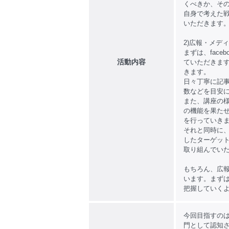
くべきか、そ
自身で考えた
いただきます
2)広報・メデ
まずは、fac
活動内容
ていただきま
きます。
日々丁寧に記
数などを目安
また、講座の様
の機能を果た
を行っていき
それと同時に
したターゲッ
取り組んでい
もちろん、広報
います。まず
把握していく
今回目指すのは
門として認知