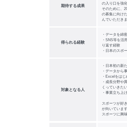
の入り口を強
期待する成果
そのために、2
の募集に向け
んでいただき
・データを綿
・SNS等を活
得られる経験
り返す経験
・日本のスポ
・日本初の新
・データから
・Excelを
・成長分野や異
くっていきた
対象となる人
・事業立ち上
スポーツが好
が向いていま
スポーツに興味