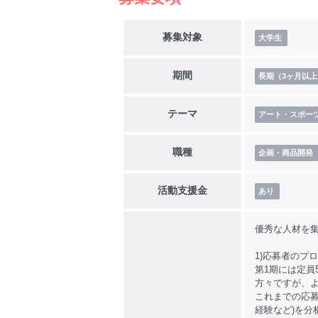
募集対象
大学生
期間
長期（3ヶ月以上
テーマ
アート・スポー
職種
企画・商品開発
活動支援金
あり
優秀な人材を
1)応募者のプ
第1期には定員
方々ですが、よ
これまでの応
経験など)を