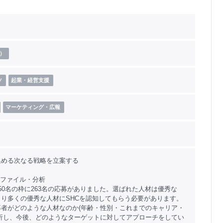
）
ツ
起業・経営支援
マーケティング・広報
集める次なる戦略を立案する
ロファイル・分析
50名の枠に263名の応募がありました。選ばれた人材は優秀な
り多くの優秀な人材にSHCを認知してもらう必要があります。
募者がどのような人材なのか(年齢・性別・これまでのキャリア・
分析し、今後、どのようなターゲットに対してアプローチをしてい