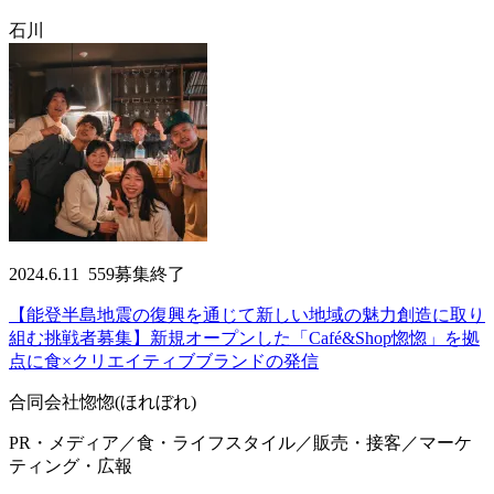
石川
2024.6.11
559
募集終了
【能登半島地震の復興を通じて新しい地域の魅力創造に取り
組む挑戦者募集】新規オープンした「Café&Shop惚惚」を拠
点に食×クリエイティブブランドの発信
合同会社惚惚(ほれぼれ)
PR・メディア／食・ライフスタイル／販売・接客／マーケ
ティング・広報