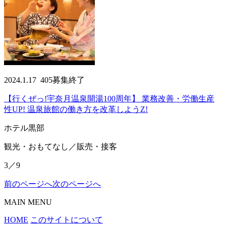
2024.1.17
405
募集終了
【行くぜっ!宇奈月温泉開湯100周年】 業務改善・労働生産
性UP! 温泉旅館の働き方を改革しようZ!
ホテル黒部
観光・おもてなし／販売・接客
3／9
前のページへ
次のページへ
MAIN MENU
HOME
このサイトについて