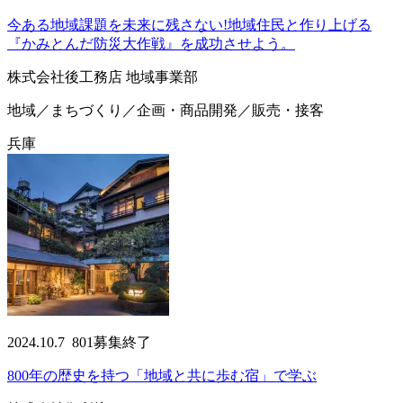
今ある地域課題を未来に残さない!地域住民と作り上げる
『かみとんだ防災大作戦』を成功させよう。
株式会社後工務店 地域事業部
地域／まちづくり／企画・商品開発／販売・接客
兵庫
2024.10.7
801
募集終了
800年の歴史を持つ「地域と共に歩む宿」で学ぶ