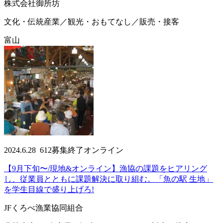
株式会社御所坊
文化・伝統産業／観光・おもてなし／販売・接客
富山
2024.6.28
612
募集終了
オンライン
【9月下旬〜/現地&オンライン】漁協の課題をヒアリング
し、従業員とともに課題解決に取り組む。「魚の駅 生地」
を学生目線で盛り上げろ!
JFくろべ漁業協同組合