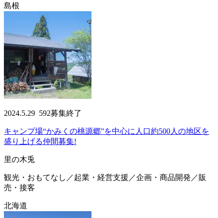
島根
2024.5.29
592
募集終了
キャンプ場“かみくの桃源郷”を中心に人口約500人の地区を
盛り上げる仲間募集!
里の木兎
観光・おもてなし／起業・経営支援／企画・商品開発／販
売・接客
北海道