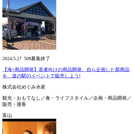
2024.5.27
508
募集終了
【海×商品開発】若者向けの商品開発。自ら企画した新商品
を、道の駅のイベントで販売しよう!
株式会社めぐみ水産
観光・おもてなし／食・ライフスタイル／企画・商品開発／
販売・接客
富山