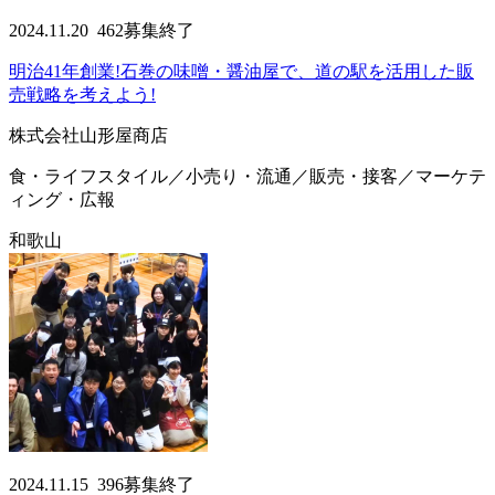
2024.11.20
462
募集終了
明治41年創業!石巻の味噌・醤油屋で、道の駅を活用した販
売戦略を考えよう!
株式会社山形屋商店
食・ライフスタイル／小売り・流通／販売・接客／マーケテ
ィング・広報
和歌山
2024.11.15
396
募集終了