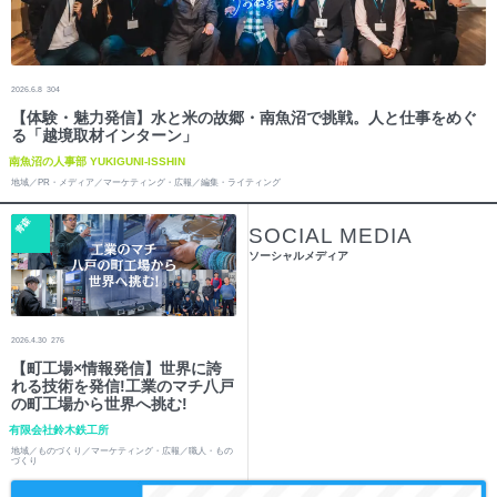
2026.6.8
304
【体験・魅力発信】水と米の故郷・南魚沼で挑戦。人と仕事をめぐ
る「越境取材インターン」
南魚沼の人事部 YUKIGUNI-ISSHIN
地域／PR・メディア／マーケティング・広報／編集・ライティング
青森
SOCIAL MEDIA
ソーシャルメディア
2026.4.30
276
【町工場×情報発信】世界に誇
れる技術を発信!工業のマチ八戸
の町工場から世界へ挑む!
有限会社鈴木鉄工所
地域／ものづくり／マーケティング・広報／職人・もの
づくり