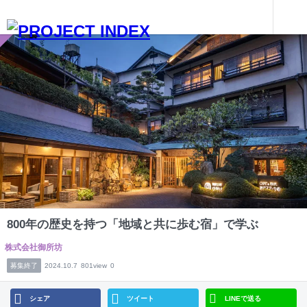
インターンを探す
800年の歴史を持つ「地域と共に歩む宿」で学ぶ
兵庫
800年の歴史を持つ「地域と共に歩む宿」で学ぶ
株式会社御所坊
募集終了
2024.10.7
801view
0
シェア
ツイート
LINEで送る