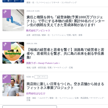
建築・住・リノベーション／リサーチ・コンサルティング
大阪
2026.5.29
5,505
責任と権限を持ち「経営体験(予算1000万プロジェ
クト)」で手にする本物の成長! 累計50名のインター
ン生の挑戦を支えてきた育成体制があります!
株式会社アンビシャス
起業・経営支援／建築・住・リノベーション／営業／販売・接客
兵庫
2025.3.6
896
【地域の経営者と若者を繋ぐ】淡路島で経営者と若
者や、若者同士を繋ぎ、共に島の未来を創る学生募
集!
淡路ラボ～Awaji Future Lab～
地域／起業・経営支援／営業／マーケティング・広報
和歌山
5
日前
32
オンライン
商店街に新しい日常をつくれ。空き店舗から始まる
フィットネス事業プロジェクト
合同会社はなむけ
医療・福祉・ヘルスケア／建築・住・リノベーション／企画・商品開発／マーケティング・
広報