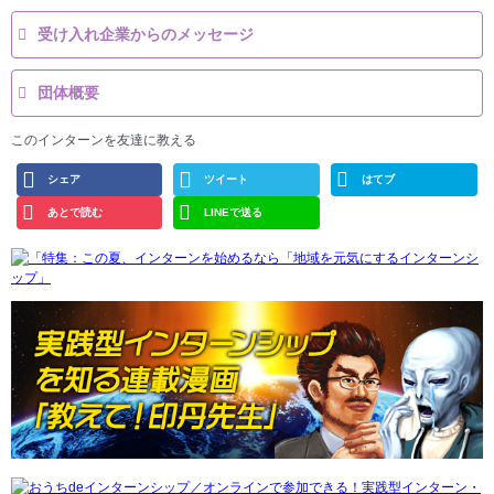
受け入れ企業からのメッセージ
団体概要
このインターンを友達に教える
シェア
ツイート
はてブ
あとで読む
LINEで送る