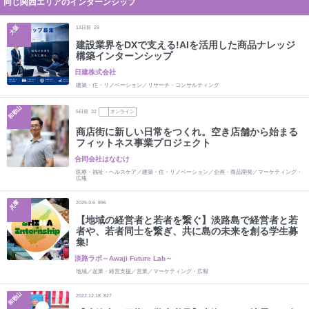
同じ関西エリアのインターンシップ
大阪
13
日前
29
建設業界をDXで支える!AIを活用した商品ナレッジ
構築インターンシップ
日建株式会社
建築・住・リノベーション／リサーチ・コンサルティング
和歌山
5
日前
32
オンライン
商店街に新しい日常をつくれ。空き店舗から始まる
フィットネス事業プロジェクト
合同会社はなむけ
医療・福祉・ヘルスケア／建築・住・リノベーション／企画・商品開発／マーケティング・
広報
兵庫
2025.3.6
896
【地域の経営者と若者を繋ぐ】淡路島で経営者と若
者や、若者同士を繋ぎ、共に島の未来を創る学生募
集!
淡路ラボ～Awaji Future Lab～
地域／起業・経営支援／営業／マーケティング・広報
和歌山
2022.12.18
827