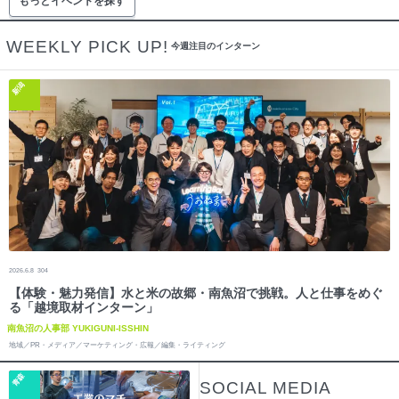
もっとイベントを探す
WEEKLY PICK UP!
今週注目のインターン
新潟
2026.6.8
304
【体験・魅力発信】水と米の故郷・南魚沼で挑戦。人と仕事をめぐ
る「越境取材インターン」
南魚沼の人事部 YUKIGUNI-ISSHIN
地域／PR・メディア／マーケティング・広報／編集・ライティング
青森
SOCIAL MEDIA