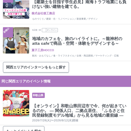
【建築士を目指す学生必見】南海トラフ地震にも負
けない強い建物を建てる。
株式会社後工務店
ものづくり／建築・住・リノベーション／新規事業／デザイン
和歌山
5
日前
44
オンライン
地域のカフェを、旅のハイライトに。～龍神村の
atta cafeで商品・空間・体験をデザインする～
菓子工房HOCCO
観光・おもてなし／食・ライフスタイル／企画・商品開発／マーケティング・広報
関西エリアのインターンをもっと探す
同じ関西エリアのイベント情報
和歌山県
【オンライン】和歌山県田辺市で今、何が起きてい
るのか。 ― 関係人口、二拠点居住、「ふるさと住
民登録制度モデル地域」から見る地域の最前線 ―
2026/7/28(火)〜2026/8/12(水)開催