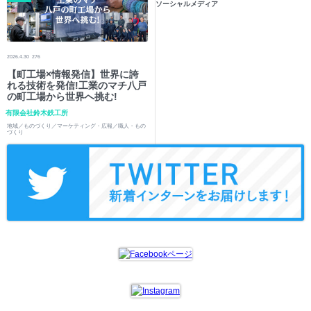
ソーシャルメディア
2026.4.30
276
【町工場×情報発信】世界に誇
れる技術を発信!工業のマチ八戸
の町工場から世界へ挑む!
有限会社鈴木鉄工所
地域／ものづくり／マーケティング・広報／職人・もの
づくり