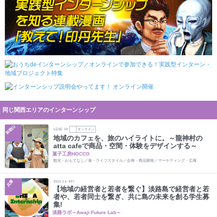
同じ関西エリアのインターンシップ
和歌山
日前
オンライン
4
39
地域のカフェを、旅のハイライトに。～龍神村の
atta cafeで商品・空間・体験をデザインする～
菓子工房HOCCO
観光・おもてなし／食・ライフスタイル／企画・商品開発／マーケティング・広報
兵庫
2025.3.6
891
【地域の経営者と若者を繋ぐ】淡路島で経営者と若
者や、若者同士を繋ぎ、共に島の未来を創る学生募
集!
淡路ラボ～Awaji Future Lab～