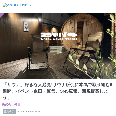
インターンを探す
「サウナ」好きな人必見!サウナ販促に本気で取り組む6週間。イベント企画・運営、SNS広報、新規提案しよう。
和歌山
「サウナ」好きな人必見!サウナ販促に本気で取り組む6
週間。イベント企画・運営、SNS広報、新規提案しよ
う。
株式会社横田
募集終了
2025.6.12
472view
0