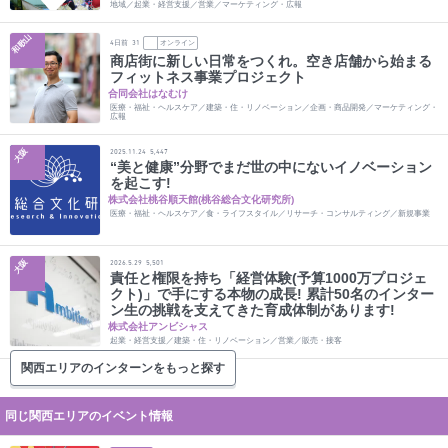
地域／起業・経営支援／営業／マーケティング・広報
和歌山
日前
オンライン
4
31
商店街に新しい日常をつくれ。空き店舗から始まる
フィットネス事業プロジェクト
合同会社はなむけ
医療・福祉・ヘルスケア／建築・住・リノベーション／企画・商品開発／マーケティング・
広報
大阪
2025.11.24
5,447
“美と健康”分野でまだ世の中にないイノベーション
を起こす!
株式会社桃谷順天館(桃谷総合文化研究所)
医療・福祉・ヘルスケア／食・ライフスタイル／リサーチ・コンサルティング／新規事業
大阪
2026.5.29
5,501
責任と権限を持ち「経営体験(予算1000万プロジェ
クト)」で手にする本物の成長! 累計50名のインター
ン生の挑戦を支えてきた育成体制があります!
株式会社アンビシャス
起業・経営支援／建築・住・リノベーション／営業／販売・接客
関西エリアのインターンをもっと探す
同じ関西エリアのイベント情報