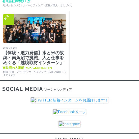
有限会社鈴木鉄工所
地域／ものづくり／マーケティング・広報／職人・ものづくり
新潟
2026.6.8
298
【体験・魅力発信】水と米の故
郷・南魚沼で挑戦。人と仕事を
めぐる「越境取材インターン」
南魚沼の人事部 YUKIGUNI-ISSHIN
地域／PR・メディア／マーケティング・広報／編集・ラ
イティング
SOCIAL MEDIA
ソーシャルメディア