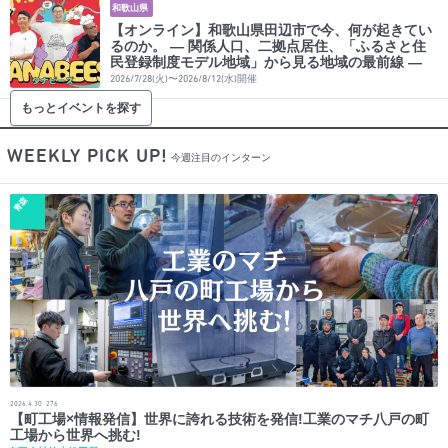
和歌山県
【オンライン】和歌山県田辺市で今、何が起きてい
るのか。 ― 関係人口、二拠点居住、「ふるさと住
民登録制度モデル地域」から見る地域の最前線 ―
2026/7/28(火)〜2026/8/12(水)開催
もっとイベントを探す
WEEKLY PICK UP!
今週注目のインターン
青森
2026.4.30
276
【町工場×情報発信】世界に誇れる技術を発信!工業のマチ八戸の町
工場から世界へ挑む!