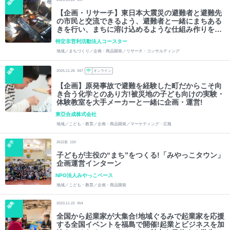
福島
【企画・リサーチ】東日本大震災の避難者と避難先
の市民と交流できるよう、避難者と一緒にまちある
きを行い、まちに溶け込めるような仕組み作りを一
緒に考えてみませんか?
特定非営利活動法人コースター
地域／まちづくり／企画・商品開発／リサーチ・コンサルティング
福島
2025.11.26
347
オンライン
【企画】原発事故で避難を経験した町だからこそ向
き合う化学とのあり方!被災地の子ども向けの実験・
体験教室を大手メーカーと一緒に企画・運営!
東亞合成株式会社
地域／こども・教育／企画・商品開発／マーケティング・広報
岩手
26
日前
120
子どもが主役の“まち”をつくる!「みやっこタウン」
企画運営インターン
NPO法人みやっこベース
地域／こども・教育／企画・商品開発
福島
2023.11.22
454
全国から起業家が大集合!地域ぐるみで起業家を応援
する全国イベントを福島で開催!起業とビジネスを加