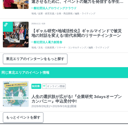
速させるために、イベントの魅力を発信する学生ラ
イターを募集!
一般社団法人グロウイングクラウド
地域／起業・経営支援／企画・商品開発／編集・ライティング
福島
2026.6.11
618
【ギャル研究×地域活性化】ギャルマインドで被災
地の対話を変える!前代未聞のリサーチインターン
一般社団法人葛力創造舎
地域／文化・伝統産業／リサーチ・コンサルティング／編集・ライティング
東北エリアのインターンをもっと探す
同じ東北エリアのイベント情報
秋田県
オンライン開催
人生の選択肢が広がる!『企業研究 3daysオープン
カンパニー』申込受付中!
2026/8/26(水)〜2026/9/18(金)開催
もっとイベントを探す