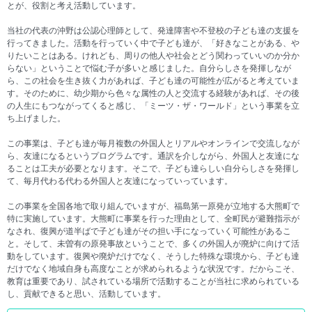
とが、役割と考え活動しています。
当社の代表の沖野は公認心理師として、発達障害や不登校の子ども達の支援を
行ってきました。活動を行っていく中で子ども達が、「好きなことがある、や
りたいことはある。けれども、周りの他人や社会とどう関わっていいのか分か
らない」ということで悩む子が多いと感じました。自分らしさを発揮しなが
ら、この社会を生き抜く力があれば、子ども達の可能性が広がると考えていま
す。そのために、幼少期から色々な属性の人と交流する経験があれば、その後
の人生にもつながってくると感じ、「ミーツ・ザ・ワールド」という事業を立
ち上げました。
この事業は、子ども達が毎月複数の外国人とリアルやオンラインで交流しなが
ら、友達になるというプログラムです。通訳を介しながら、外国人と友達にな
ることは工夫が必要となります。そこで、子ども達らしい自分らしさを発揮し
て、毎月代わる代わる外国人と友達になっていっています。
この事業を全国各地で取り組んでいますが、福島第一原発が立地する大熊町で
特に実施しています。大熊町に事業を行った理由として、全町民が避難指示が
なされ、復興が道半ばで子ども達がその担い手になっていく可能性があるこ
と。そして、未曽有の原発事故ということで、多くの外国人が廃炉に向けて活
動をしています。復興や廃炉だけでなく、そうした特殊な環境から、子ども達
だけでなく地域自身も高度なことが求められるような状況です。だからこそ、
教育は重要であり、試されている場所で活動することが当社に求められている
し、貢献できると思い、活動しています。