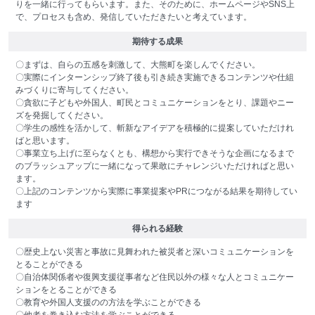
りを一緒に行ってもらいます。また、そのために、ホームページやSNS上
で、プロセスも含め、発信していただきたいと考えています。
期待する成果
〇まずは、自らの五感を刺激して、大熊町を楽しんでください。
〇実際にインターンシップ終了後も引き続き実施できるコンテンツや仕組
みづくりに寄与してください。
〇貪欲に子どもや外国人、町民とコミュニケーションをとり、課題やニー
ズを発掘してください。
〇学生の感性を活かして、斬新なアイデアを積極的に提案していただけれ
ばと思います。
〇事業立ち上げに至らなくとも、構想から実行できそうな企画になるまで
のブラッシュアップに一緒になって果敢にチャレンジいただければと思い
ます。
〇上記のコンテンツから実際に事業提案やPRにつながる結果を期待してい
ます
得られる経験
〇歴史上ない災害と事故に見舞われた被災者と深いコミュニケーションを
とることができる
〇自治体関係者や復興支援従事者など住民以外の様々な人とコミュニケー
ションをとることができる
〇教育や外国人支援のの方法を学ぶことができる