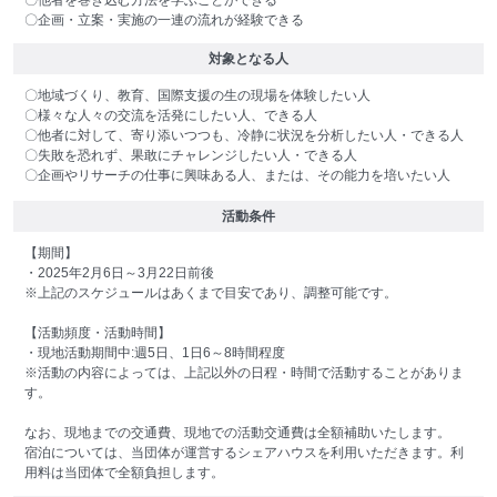
〇他者を巻き込む方法を学ぶことができる
〇企画・立案・実施の一連の流れが経験できる
対象となる人
〇地域づくり、教育、国際支援の生の現場を体験したい人
〇様々な人々の交流を活発にしたい人、できる人
〇他者に対して、寄り添いつつも、冷静に状況を分析したい人・できる人
〇失敗を恐れず、果敢にチャレンジしたい人・できる人
〇企画やリサーチの仕事に興味ある人、または、その能力を培いたい人
活動条件
【期間】
・2025年2月6日～3月22日前後
※上記のスケジュールはあくまで目安であり、調整可能です。
【活動頻度・活動時間】
・現地活動期間中:週5日、1日6～8時間程度
※活動の内容によっては、上記以外の日程・時間で活動することがありま
す。
なお、現地までの交通費、現地での活動交通費は全額補助いたします。
宿泊については、当団体が運営するシェアハウスを利用いただきます。利
用料は当団体で全額負担します。