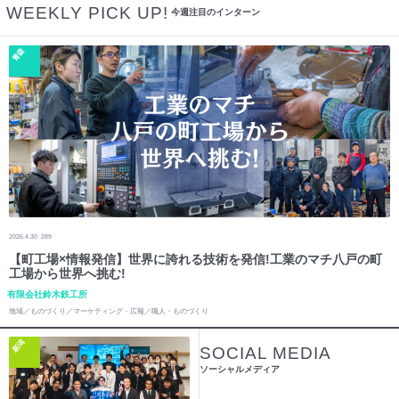
WEEKLY PICK UP!
今週注目のインターン
青森
2026.4.30
289
【町工場×情報発信】世界に誇れる技術を発信!工業のマチ八戸の町
工場から世界へ挑む!
有限会社鈴木鉄工所
地域／ものづくり／マーケティング・広報／職人・ものづくり
新潟
SOCIAL MEDIA
ソーシャルメディア