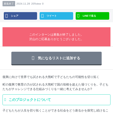
募集終了
2024.11.28
205view
0
シェア
ツイート
LINEで送る
このインターンは募集が終了しました。
沢山のご応募ありがとうございました。
気になるリストに追加する
復興に向けて世界でも試される大熊町で子どもたちの可能性を切り拓く
町の復興で教育の力が試される大熊町で国の垣根を超えた場づくりを。子ども
たちがチャレンジできる仕組みづくりを一緒に考えてみませんか?
このプロジェクトについて
子どもたちが人生を切り拓くことができる社会をどう創るかを探究し続けるこ