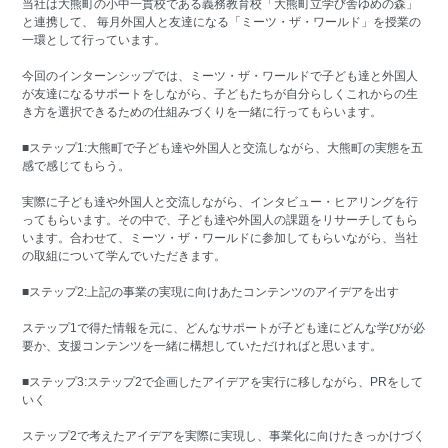
当社は大熊町の小中一貫校である義務教育校「大熊町立学び舎ゆめの森」
と連携して、 毎月外国人と友達になる「ミーツ・ザ・ワールド」を授業の
一環として行っています。
今回のインターンシップでは、ミーツ・ザ・ワールドで子ども達と外国人
が友達になるサポートをしながら、子どもたちが自分らしくこれからの生
き方を選択できるための仕組みづくりを一緒に行ってもらいます。
■ステップ1:大熊町で子ども達や外国人と交流しながら、大熊町の実態を五
感で感じてもらう。
実際に子ども達や外国人と交流しながら、インタビュー・ヒアリングを行
ってもらいます。その中で、子ども達や外国人の課題をリサーチしてもら
います。合わせて、ミーツ・ザ・ワールドに参加してもらいながら、当社
の取組について学んでいただきます。
■ステップ2:上記の事業の実現に向けあたコンテンツのアイデアを出す
ステップ1で得た情報を元に、どんなサポートが子ども達にどんな学びが必
要か、支援コンテンツを一緒に構想していただければと思います。
■ステップ3:ステップ2で企画したアイデアを実行に移しながら、PRをして
いく
ステップ2で考えたアイデアを実際に実現し、事業化に向けたきっかけづく