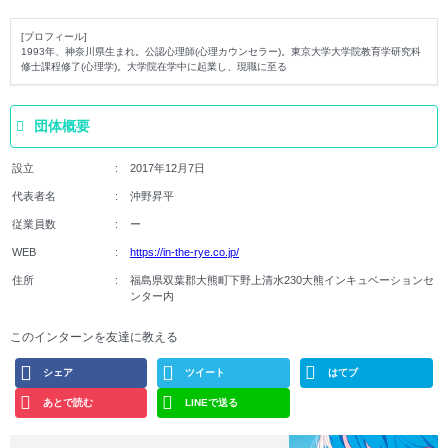
[プロフィール]
1993年、神奈川県生まれ。公認心理師(心理カウンセラー)。東京大学大学院教育学研究科
修士課程修了(心理学)。大学院在学中に起業し、現職に至る
団体概要
設立
2017年12月7日
代表者名
沖野昇平
従業員数
ー
WEB
https://in-the-rye.co.jp/
住所
福島県双葉郡大熊町下野上清水230大熊インキュベーションセ
ンター内
このインターンを友達に教える
シェア
ツイート
はてブ
あとで読む
LINEで送る