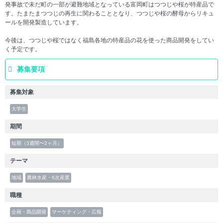
発事故で未だ町の一部が避難地域となっている富岡町はつつじや桜が特産品で
す。たまたまつつじの再生に関わることとなり、つつじや桜の酵母からリキュ
ールを開発製造しています。
今後は、つつじや桜ではなく福島各地の特産品の花を使った商品開発をしてい
く予定です。
募集要項
募集対象
大学生
期間
短期（3週間〜2ヶ月）
テーマ
地域
農林水産・6次産業
職種
企画・商品開発
マーケティング・広報