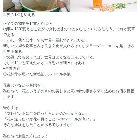
世界の1℃を変える
〜全ての物事を1°変えれば〜
物事を180°変えることができれば世の中はさらによくなるだろう。それが変革
である。
しかし、我々は少しでも世界へ貢献できればいい。
新しい技術や物事と古き良き文化が交わるそんなグラーデーションを起こせる
世界を創る。
1°の視点でも変えれば、世界はよくなると考えている。
そして1°でも変えたいという思いが我々にはある
■事業内容
〇花酵母を用いた新感覚アルコール事業
花束じゃない花を贈ろう
私たちは、花というそのものの美しさと花の命の儚さを閉じ込めたお酒を目指
します。
皆さまは
「プレゼントに何を送ったらいいのかわからない。」
「花を送りたいが花を買うことへのハードルが高い。」
そんな経験をしたことがあるでしょうか?
私たちは女性の方にとって