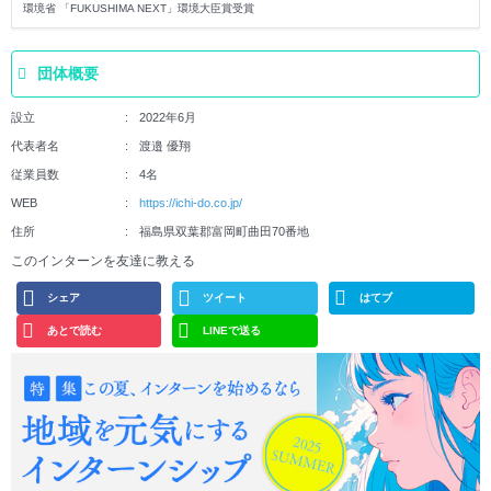
環境省 「FUKUSHIMA NEXT」環境大臣賞受賞
団体概要
設立
2022年6月
代表者名
渡邉 優翔
従業員数
4名
WEB
https://ichi-do.co.jp/
住所
福島県双葉郡富岡町曲田70番地
このインターンを友達に教える
シェア
ツイート
はてブ
あとで読む
LINEで送る