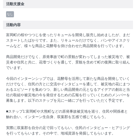
活動支援金
なし
活動内容
富岡町の桜やつつじを使ったリキュールを開発し販売し始めましたが、まだ
スタートしたばかりです。また、リキュールだけでなく、パンやアイスクリ
ームなど、様々な商品と花酵母を掛け合わせた商品開発を行っています。
商品開発だけでなく、原発事故で町の景観が変わってしまった被災地で、被
災者や住民と共に、花壇づくりを通して、景観を含めて町の復興に取り組ん
でいます。
今回のインターンシップでは、花酵母を活用して新たな商品を開発していく
だけでなく、住民の方とに交流やインタビューを通して、被災地の花にまつ
わるエピソードを集めつつ、新しい商品開発の元となるアイデアの創出と当
社の取組や被災地の今を発信するための広報を行っていくためのメンバーを
募集します。以下のステップを元に一緒にブを行っていただく予定です。
■ステップ1:富岡町や大熊町などの原発事故被災地を巡り、住民や関係者と
触れ合い、インターン生自身、双葉郡を五感で感じてもらう。
実際に双葉郡を自分の足で回ってもらい、住民のインタビュー・ヒアリング
を行ってもらいます。その中で、地域資源を発掘してもらいます。