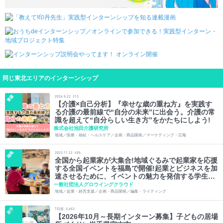
同じ東北エリアのインターンシップ
青森
2026.5.22
213
【介護×自己分析】『幸せな歳の重ね方』を実践す
る介護の最前線で“自分の未来”に出会う。介護の常
識を超えて“自分らしい生き方”をかたちにしよう!
株式会社池田介護研究所
地域／医療・福祉・ヘルスケア／企画・商品開発／マーケティング・広報
福島
2023.11.22
455
全国から起業家が大集合!地域ぐるみで起業家を応援
する全国イベントを福島で開催!起業とビジネスを加
速させるために、イベントの魅力を発信する学生ラ
イターを募集!
一般社団法人グロウイングクラウド
地域／起業・経営支援／企画・商品開発／編集・ライティング
岩手
日前
7
3,653
【2026年10月～長期インターン募集】子どもの居場