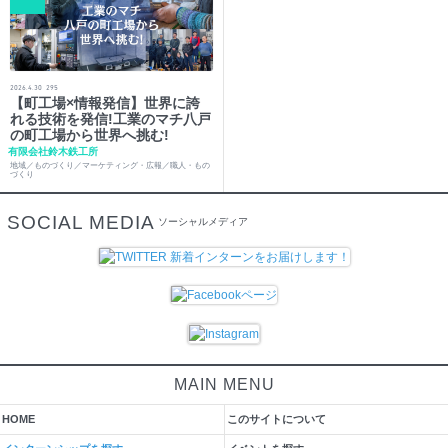
2026.4.30
295
【町工場×情報発信】世界に誇
れる技術を発信!工業のマチ八戸
の町工場から世界へ挑む!
有限会社鈴木鉄工所
地域／ものづくり／マーケティング・広報／職人・もの
づくり
SOCIAL MEDIA
ソーシャルメディア
MAIN MENU
HOME
このサイトについて