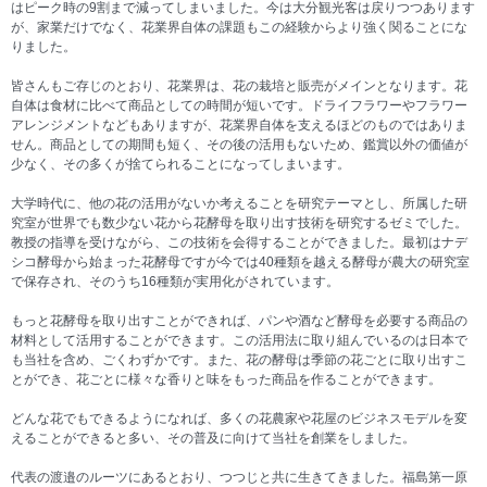
はピーク時の9割まで減ってしまいました。今は大分観光客は戻りつつあります
が、家業だけでなく、花業界自体の課題もこの経験からより強く関ることにな
りました。
皆さんもご存じのとおり、花業界は、花の栽培と販売がメインとなります。花
自体は食材に比べて商品としての時間が短いです。ドライフラワーやフラワー
アレンジメントなどもありますが、花業界自体を支えるほどのものではありま
せん。商品としての期間も短く、その後の活用もないため、鑑賞以外の価値が
少なく、その多くが捨てられることになってしまいます。
大学時代に、他の花の活用がないか考えることを研究テーマとし、所属した研
究室が世界でも数少ない花から花酵母を取り出す技術を研究するゼミでした。
教授の指導を受けながら、この技術を会得することができました。最初はナデ
シコ酵母から始まった花酵母ですが今では40種類を越える酵母が農大の研究室
で保存され、そのうち16種類が実用化がされています。
もっと花酵母を取り出すことができれば、パンや酒など酵母を必要する商品の
材料として活用することができます。この活用法に取り組んでいるのは日本で
も当社を含め、ごくわずかです。また、花の酵母は季節の花ごとに取り出すこ
とができ、花ごとに様々な香りと味をもった商品を作ることができます。
どんな花でもできるようになれば、多くの花農家や花屋のビジネスモデルを変
えることができると多い、その普及に向けて当社を創業をしました。
代表の渡邉のルーツにあるとおり、つつじと共に生きてきました。福島第一原