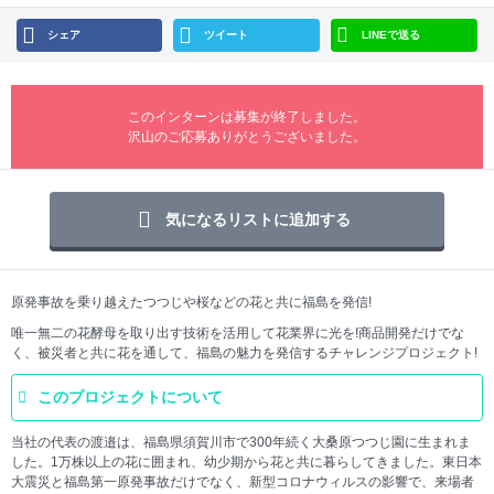
シェア
ツイート
LINEで送る
このインターンは募集が終了しました。
沢山のご応募ありがとうございました。
気になるリストに追加する
原発事故を乗り越えたつつじや桜などの花と共に福島を発信!
唯一無二の花酵母を取り出す技術を活用して花業界に光を!商品開発だけでな
く、被災者と共に花を通して、福島の魅力を発信するチャレンジプロジェクト!
このプロジェクトについて
当社の代表の渡邉は、福島県須賀川市で300年続く大桑原つつじ園に生まれま
した。1万株以上の花に囲まれ、幼少期から花と共に暮らしてきました。東日本
大震災と福島第一原発事故だけでなく、新型コロナウィルスの影響で、来場者