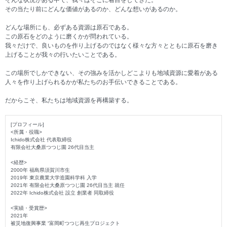
その当たり前にどんな価値があるのか、どんな想いがあるのか。
どんな場所にも、必ずある資源は原石である。
この原石をどのように磨くかが問われている。
我々だけで、良いものを作り上げるのではなく様々な方々とともに原石を磨き
上げることが我々の行いたいことである。
この場所でしかできない、その強みを活かしどこよりも地域資源に愛着がある
人々を作り上げられるかが私たちのお手伝いできることである。
だからこそ、私たちは地域資源を再構築する。
[プロフィール]
<所属・役職>
Ichido株式会社 代表取締役
有限会社大桑原つつじ園 26代目当主
<経歴>
2000年 福島県須賀川市生
2019年 東京農業大学造園科学科 入学
2021年 有限会社大桑原つつじ園 26代目当主 就任
2022年 Ichido株式会社 設立 創業者 同取締役
<実績・受賞歴>
2021年
被災地復興事業 “富岡町つつじ再生プロジェクト