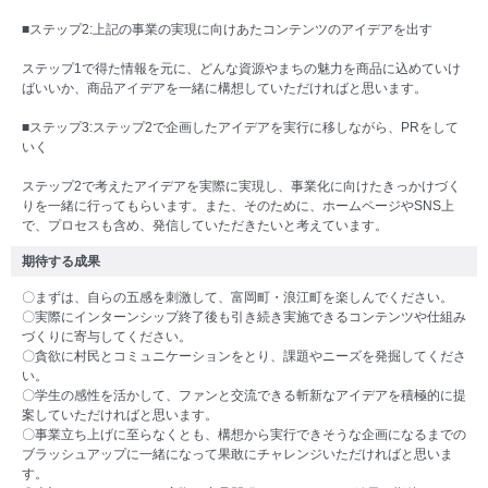
■ステップ2:上記の事業の実現に向けあたコンテンツのアイデアを出す
ステップ1で得た情報を元に、どんな資源やまちの魅力を商品に込めていけ
ばいいか、商品アイデアを一緒に構想していただければと思います。
■ステップ3:ステップ2で企画したアイデアを実行に移しながら、PRをして
いく
ステップ2で考えたアイデアを実際に実現し、事業化に向けたきっかけづく
りを一緒に行ってもらいます。また、そのために、ホームページやSNS上
で、プロセスも含め、発信していただきたいと考えています。
期待する成果
〇まずは、自らの五感を刺激して、富岡町・浪江町を楽しんでください。
〇実際にインターンシップ終了後も引き続き実施できるコンテンツや仕組み
づくりに寄与してください。
〇貪欲に村民とコミュニケーションをとり、課題やニーズを発掘してくださ
い。
〇学生の感性を活かして、ファンと交流できる斬新なアイデアを積極的に提
案していただければと思います。
〇事業立ち上げに至らなくとも、構想から実行できそうな企画になるまでの
ブラッシュアップに一緒になって果敢にチャレンジいただければと思いま
す。