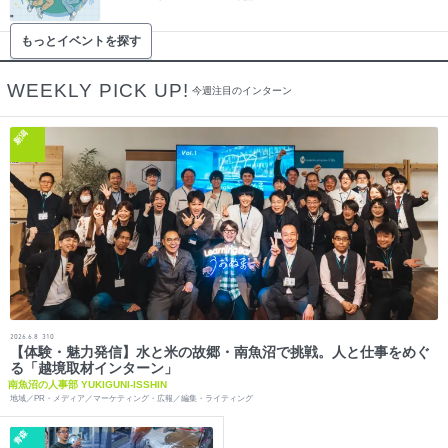
もっとイベントを探す
WEEKLY PICK UP!
今週注目のインターン
新潟
2026.6.8
310
【体験・魅力発信】水と米の故郷・南魚沼で挑戦。人と仕事をめぐ
る「越境取材インターン」
南魚沼の人事部 YUKIGUNI-ISSHIN
地域／PR・メディア／マーケティング・広報／編集・ライティング
青森