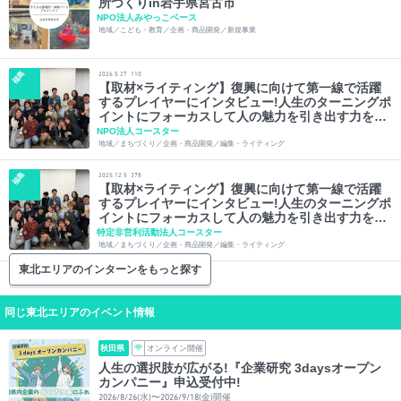
所づくりin岩手県宮古市
NPO法人みやっこベース
地域／こども・教育／企画・商品開発／新規事業
福島
2026.5.27
110
【取材×ライティング】復興に向けて第一線で活躍
するプレイヤーにインタビュー!人生のターニングポ
イントにフォーカスして人の魅力を引き出す力を身
に着けてみませんか?
NPO法人コースター
地域／まちづくり／企画・商品開発／編集・ライティング
福島
2025.12.5
378
【取材×ライティング】復興に向けて第一線で活躍
するプレイヤーにインタビュー!人生のターニングポ
イントにフォーカスして人の魅力を引き出す力を身
に着けてみませんか?
特定非営利活動法人コースター
地域／まちづくり／企画・商品開発／編集・ライティング
東北エリアのインターンをもっと探す
同じ東北エリアのイベント情報
秋田県
オンライン開催
人生の選択肢が広がる!『企業研究 3daysオープン
カンパニー』申込受付中!
2026/8/26(水)〜2026/9/18(金)開催