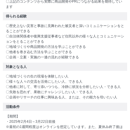
〇上記のコンテンツから実際に商品開発やPRにつながる結果を期待してい
ます
得られる経験
〇歴史上ない災害と事故に見舞われた被災者と深いコミュニケーションをと
ることができる
〇自治体関係者や復興支援従事者など住民以外の様々な人とコミュニケーシ
ョンをとることができる
〇地域づくりや商品開発の方法を学ぶことができる
〇他者を巻き込む方法を学ぶことができる
〇企画・立案・実施の一連の流れが経験できる
対象となる人
〇地域づくりの生の現場を体験したい人
〇様々な人々の交流を活発にしたい人、できる人
〇他者に対して、寄り添いつつも、冷静に状況を分析したい人・できる人
〇失敗を恐れず、果敢にチャレンジしたい人・できる人
〇企画やリサーチの仕事に興味ある人、または、その能力を培いたい人
活動条件
【期間】
・2025年2月4日～3月22日前後
※最初の1週間程度はオンラインを想定しています。また、夏休み終了後は