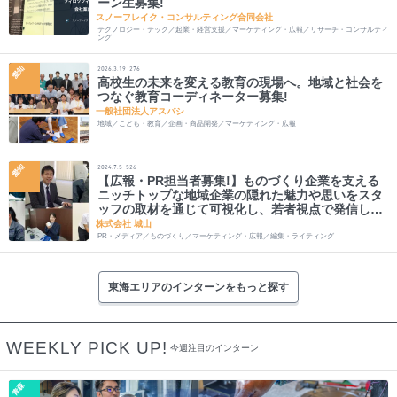
ーン生募集!
スノーフレイク・コンサルティング合同会社
テクノロジー・テック／起業・経営支援／マーケティング・広報／リサーチ・コンサルティ
ング
愛知
2026.3.19
276
高校生の未来を変える教育の現場へ。地域と社会を
つなぐ教育コーディネーター募集!
一般社団法人アスバシ
地域／こども・教育／企画・商品開発／マーケティング・広報
愛知
2024.7.5
526
【広報・PR担当者募集!】ものづくり企業を支える
ニッチトップな地域企業の隠れた魅力や思いをスタ
ッフの取材を通じて可視化し、若者視点で発信しま
せんか?
株式会社 城山
PR・メディア／ものづくり／マーケティング・広報／編集・ライティング
東海エリアのインターンをもっと探す
WEEKLY PICK UP!
今週注目のインターン
青森