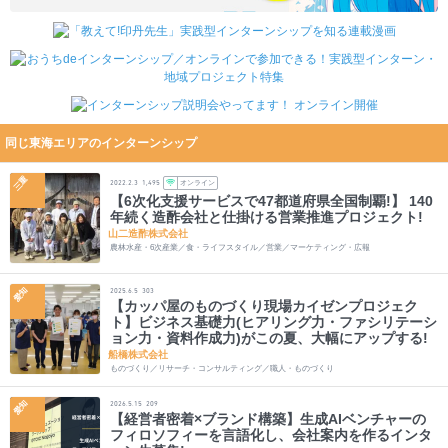
同じ東海エリアのインターンシップ
三重
オンライン
2022.2.3
1,495
【6次化支援サービスで47都道府県全国制覇!】 140
年続く造酢会社と仕掛ける営業推進プロジェクト!
山二造酢株式会社
農林水産・6次産業／食・ライフスタイル／営業／マーケティング・広報
愛知
2025.6.5
303
【カッパ屋のものづくり現場カイゼンプロジェク
ト】ビジネス基礎力(ヒアリング力・ファシリテーシ
ョン力・資料作成力)がこの夏、大幅にアップする!
船橋株式会社
ものづくり／リサーチ・コンサルティング／職人・ものづくり
愛知
2026.5.15
209
【経営者密着×ブランド構築】生成AIベンチャーの
フィロソフィーを言語化し、会社案内を作るインタ