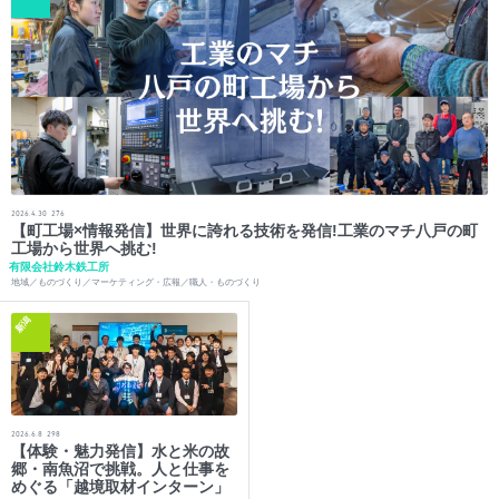
2026.4.30
276
【町工場×情報発信】世界に誇れる技術を発信!工業のマチ八戸の町
工場から世界へ挑む!
有限会社鈴木鉄工所
地域／ものづくり／マーケティング・広報／職人・ものづくり
新潟
2026.6.8
298
【体験・魅力発信】水と米の故
郷・南魚沼で挑戦。人と仕事を
めぐる「越境取材インターン」