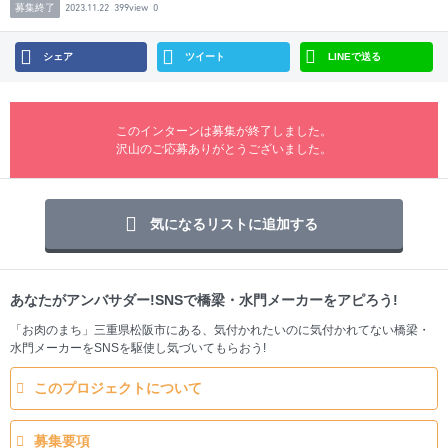
募集終了
2023.11.22
399view
0
シェア
ツイート
LINEで送る
このインターンは募集が終了しました。
沢山のご応募ありがとうございました。
気になるリストに追加する
あなたがアンバサダー!SNSで橋梁・水門メーカーをアピろう!
「お肉のまち」三重県松阪市にある、気付かれたいのに気付かれてない橋梁・
水門メーカーをSNSを駆使し気づいてもらおう!
このプロジェクトについて
募集要項