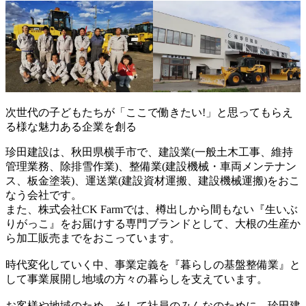
次世代の子どもたちが「ここで働きたい!」と思ってもらえ
る様な魅力ある企業を創る
珍田建設は、秋田県横手市で、建設業(一般土木工事、維持
管理業務、除排雪作業)、整備業(建設機械・車両メンテナン
ス、板金塗装)、運送業(建設資材運搬、建設機械運搬)をおこ
なう会社です。
また、株式会社CK Farmでは、樽出しから間もない『生いぶ
りがっこ』をお届けする専門ブランドとして、大根の生産か
ら加工販売までをおこっています。
時代変化していく中、事業定義を『暮らしの基盤整備業』と
して事業展開し地域の方々の暮らしを支えています。
お客様や地域のため、そして社員のみんなのために、珍田建