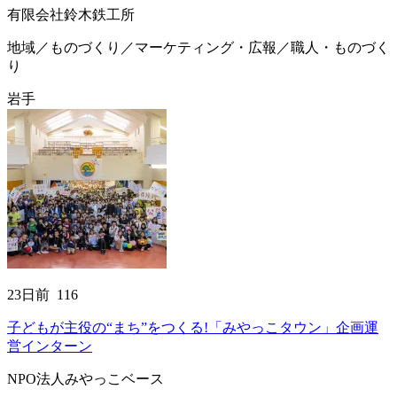
有限会社鈴木鉄工所
地域／ものづくり／マーケティング・広報／職人・ものづく
り
岩手
23
日前
116
子どもが主役の“まち”をつくる!「みやっこタウン」企画運
営インターン
NPO法人みやっこベース