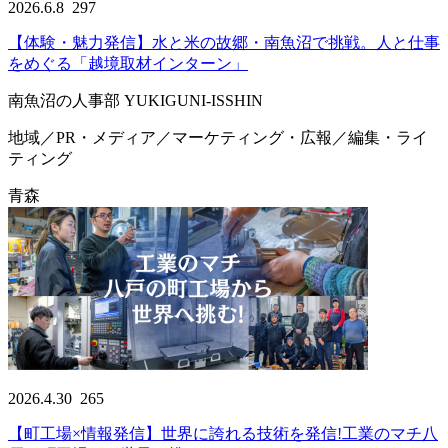
2026.6.8
297
【体験・魅力発信】水と米の故郷・南魚沼で挑戦。人と仕事
をめぐる「越境取材インターン」
南魚沼の人事部 YUKIGUNI-ISSHIN
地域／PR・メディア／マーケティング・広報／編集・ライ
ティング
青森
2026.4.30
265
【町工場×情報発信】世界に誇れる技術を発信!工業のマチ八