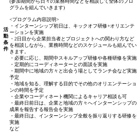
(参加期間から日々の業務時間などを相談して全体のプロ
グラムを組んでいきます)
<プログラム内容説明>
・インターンシップ初日は、キックオフ研修+オリエンテ
活
ーションを実施
動
・2日目から企業担当者とプロジェクトへの関わり方など
条
を相談しながら、業務時間などのスケジュールも組んでい
件
きます。
・必要に応じ、期間中スキルアップ研修や各種研修を実施
・定期的にコーディネーターとの面談を実施
・期間中に地域の方々と出会う場としてランチ会など実施
予定
・地域を知る、理解する目的でその他のオリエンテーショ
ンの時間を予定
・企業やコーディネート機関によるキャリア相談も可
・最終日前日は、企業と地域の方々へインターンシップの
成果を報告する報告会を実施
・最終日は、インターンシップ全般を振り返りする研修を
実施
など