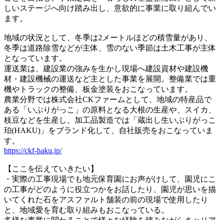
しいステージへ向け踏み出し、意欲的に事業に取り組んでい
ます。
地域の状況として、冬季は2メートルほどの積雪量があり、
冬季は道路除雪などが主体、雪のない季節は土木工事が主体
となっています。
運送業は、建設業の強みを生かし現場へ建設資材や建設機
材・建設機械の運送など主とした事業を展開。整備業では重
機やトラックの整備、板金塗装をおこなっています。
農業分野では株式会社CKファームとして、地域の特産品で
ある「いぶりがっこ」の原料となる大根の生産や、スイカ、
枝豆などを生産し、加工品製造では「蔵出し生いぶりがっこ
珀(HAKU)」をブランド化して、自社販売をおこなっていま
す。
https://ckf-haku.jp/
【ここを伝えていきたい】
・実際の工事現場でも地元保育園にお声がけして、園児にこ
の工事がどのように役立つかをお話したり、園児が思いを描
いてくれた石をアスファルト舗装の前の現場で使用したり
と、地域愛を育む取り組みもおこなっている。