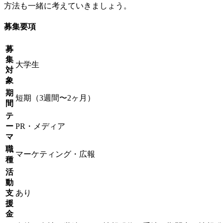
方法も一緒に考えていきましょう。
募集要項
募
集
大学生
対
象
期
短期（3週間〜2ヶ月）
間
テ
ー
PR・メディア
マ
職
マーケティング・広報
種
活
動
支
あり
援
金