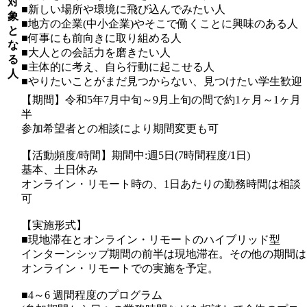
対
■新しい場所や環境に飛び込んでみたい人
象
■地方の企業(中小企業)やそこで働くことに興味のある人
と
■何事にも前向きに取り組める人
な
■大人との会話力を磨きたい人
る
■主体的に考え、自ら行動に起こせる人
人
■やりたいことがまだ見つからない、見つけたい学生歓迎
【期間】令和5年7月中旬～9月上旬の間で約1ヶ月～1ヶ月
半
参加希望者との相談により期間変更も可
【活動頻度/時間】期間中:週5日(7時間程度/1日)
基本、土日休み
オンライン・リモート時の、1日あたりの勤務時間は相談
可
【実施形式】
■現地滞在とオンライン・リモートのハイブリッド型
インターンシップ期間の前半は現地滞在。その他の期間は
オンライン・リモートでの実施を予定。
■4～6 週間程度のプログラム