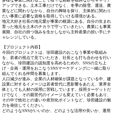
多様な事業に関わることで様々な経験を積みながらキャリア
アップできる。土木工事だけでなく、冬季の除雪、運送、農
業などに関わりなから、自分の興味を探り、主体的に関わり
たい事業に必要な資格を取得していける環境がある。
地元大好き社長の地元愛が事業の根源にある。自分の生まれ
育った地元を土木のチカラで守っていきたい。農業にも事業
展開、自社の持つ強みを生かしながら主幹産業の担い手にチ
ャレンジしている。
【プロジェクト内容】
今回のプロジェクトは、珍田建設のおこなう事業や取組み
を、若者の視点で見ていただき、社長とも打ち合わせを行い
ながら、珍田建設の認知度を高めるための、SNSの立ち上
げ・企画・運用をおこなうSNSマーケティングに一緒に取り
組んでくれる仲間を募集します。
人口減少が進み、企業の人材確保が課題となっている中、建
設業に対するイメージは若者世代に悪影響をあたえ、業界全
体としても人材の採用に苦戦しています。採用ターゲットだ
けでなく、その親世代のイメージも変えていく必要もあり、
その中で他社との違いや差別化ポイントなど、珍田建設の魅
力を発信してください。
どのようなSNSがいいのか、どのような活用や良いか、運用