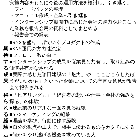
実施内容をもとに今後の運用方法を検討し、引き継ぐ。
・フィードバックの整理
・マニュアル作成・企業へ引き継ぎ
・インターンシップ期間中に感じた会社の魅力やおこなっ
た業務を報告会用の資料としてまとめる
・報告会での発表
■SNSを盛り上げていくプロダクトの作成
期
■SNS運用の方向性決定
待
■フォロワー数の向上
す
■インターンシップの成果を従業員と共有し、取り組みの
る
価値共有がなされる
成
■実際に感じた珍田建設の「魅力」や「ここはこうしたほ
果
うがいいかも」といった企業についての率直な意見が報告
会で報告される
得
■「ヒアリング力」「経営者の想いや仕事・会社の強みを
ら
探る」の体験
れ
■建設業のリアルな一面を見る経験
る
■SNSマーケティングの経験
経
■理論を学び、行動に移す経験
験
■自分の視点や工夫で、相手に伝わるものをカタチにする
■何かをやり遂げる機会を求めている人