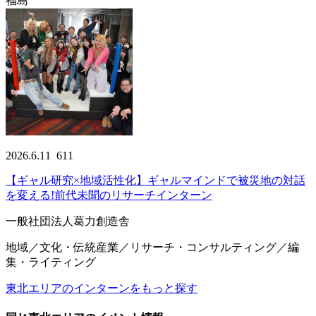
福島
2026.6.11
611
【ギャル研究×地域活性化】ギャルマインドで被災地の対話
を変える!前代未聞のリサーチインターン
一般社団法人葛力創造舎
地域／文化・伝統産業／リサーチ・コンサルティング／編
集・ライティング
東北エリアのインターンをもっと探す