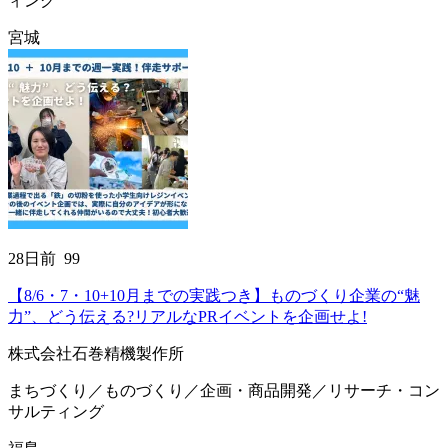
ィング
宮城
28
日前
99
【8/6・7・10+10月までの実践つき】ものづくり企業の“魅
力”、どう伝える?リアルなPRイベントを企画せよ!
株式会社石巻精機製作所
まちづくり／ものづくり／企画・商品開発／リサーチ・コン
サルティング