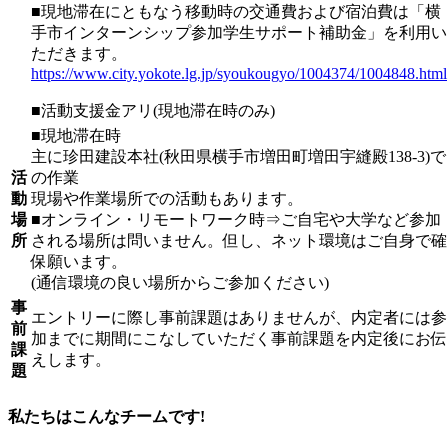
■現地滞在にともなう移動時の交通費および宿泊費は「横
手市インターンシップ参加学生サポート補助金」を利用い
ただきます。
https://www.city.yokote.lg.jp/syoukougyo/1004374/1004848.html
■活動支援金アリ(現地滞在時のみ)
■現地滞在時
主に珍田建設本社(秋田県横手市増田町増田宇縫殿138-3)で
活
の作業
動
現場や作業場所での活動もあります。
場
■オンライン・リモートワーク時⇒ご自宅や大学など参加
所
される場所は問いません。但し、ネット環境はご自身で確
保願います。
(通信環境の良い場所からご参加ください)
事
エントリーに際し事前課題はありませんが、内定者には参
前
加までに期間にこなしていただく事前課題を内定後にお伝
課
えします。
題
私たちはこんなチームです!