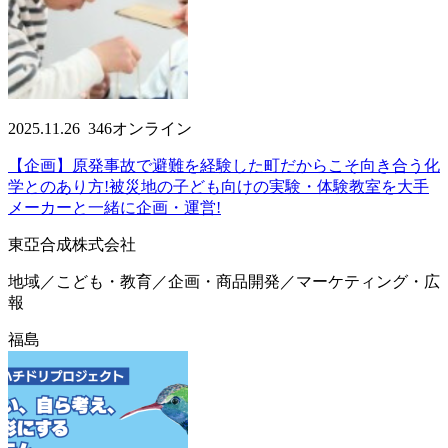
2025.11.26
346
オンライン
【企画】原発事故で避難を経験した町だからこそ向き合う化
学とのあり方!被災地の子ども向けの実験・体験教室を大手
メーカーと一緒に企画・運営!
東亞合成株式会社
地域／こども・教育／企画・商品開発／マーケティング・広
報
福島