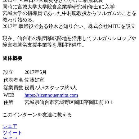
2013年〜 東日本大震災をきっかけに新規就農
同時に宮城大学大学院食産業学研究科(修士)に入学
宮城大学の指導員であった中村聡教授からソルガムのことを
教わり始める。
2017年 取締役である鈴木と知り合い、株式会社MITUを設立
現在、仙台市の集団移転跡地を活用してソルガムシロップや
障害者就労支援事業等を展開準備中。
団体概要
設立
2017年5月
代表者名
佐藤好宣
従業員数
役員2人+スタッフ約5人
WEB
https://sizennouenmitu.com
住所
宮城県仙台市宮城野区岡田字岡田前10-1
このインターンを友達に教える
シェア
ツイート