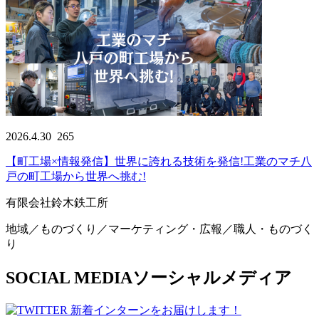
2026.4.30
265
【町工場×情報発信】世界に誇れる技術を発信!工業のマチ八
戸の町工場から世界へ挑む!
有限会社鈴木鉄工所
地域／ものづくり／マーケティング・広報／職人・ものづく
り
SOCIAL MEDIA
ソーシャルメディア