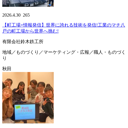
2026.4.30
265
【町工場×情報発信】世界に誇れる技術を発信!工業のマチ八
戸の町工場から世界へ挑む!
有限会社鈴木鉄工所
地域／ものづくり／マーケティング・広報／職人・ものづく
り
秋田