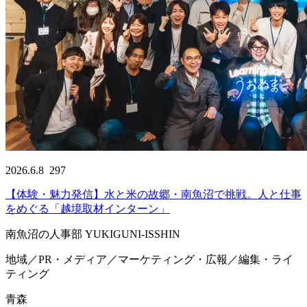
2026.6.8
297
【体験・魅力発信】水と米の故郷・南魚沼で挑戦。人と仕事
をめぐる「越境取材インターン」
南魚沼の人事部 YUKIGUNI-ISSHIN
地域／PR・メディア／マーケティング・広報／編集・ライ
ティング
青森