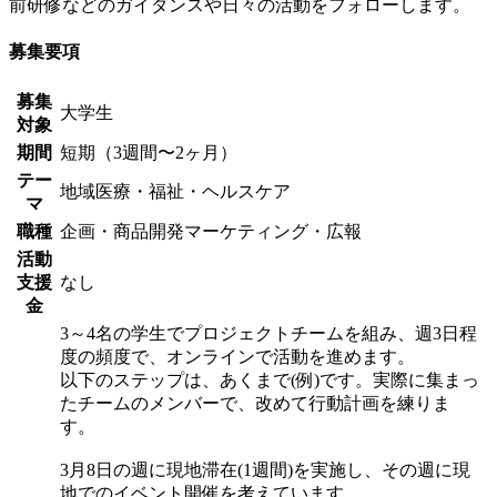
前研修などのガイダンスや日々の活動をフォローします。
募集要項
募集
大学生
対象
期間
短期（3週間〜2ヶ月）
テー
地域
医療・福祉・ヘルスケア
マ
職種
企画・商品開発
マーケティング・広報
活動
支援
なし
金
3～4名の学生でプロジェクトチームを組み、週3日程
度の頻度で、オンラインで活動を進めます。
以下のステップは、あくまで(例)です。実際に集まっ
たチームのメンバーで、改めて行動計画を練りま
す。
3月8日の週に現地滞在(1週間)を実施し、その週に現
地でのイベント開催を考えています。