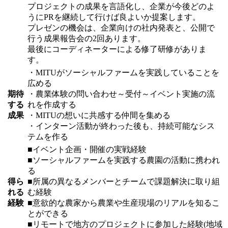
プロジェクトの成果を言語化し、企業が今後どのよ
うにPRを継続して行けば良よいか提案します。
プレゼンの機会は、企業向けの社内発表と、公開で
行う成果報告会の2回あります。
最後にコーディネーターによる修了研修がありま
す。
・MITUがソーシャルファームを実践していることを
広める
期待
・農業体験の問い合わせ～受付～イベント実施の流
する
れを作成する
成果
・MITUの想いに共感する仲間を集める
・インターン活動が終わった後も、持続可能なシス
テムを作る
■イベント企画・開催の実戦経験
■ソーシャルファームを実践する農園の活動に携われ
る
得ら
■所属の異なるメンバーとチームで課題解決に取り組
れる
む経験
経験
■意欲的な農家から農業や生産現場のリアルを知るこ
とができる
■リモートで地方のプロジェクトに参加した経験(地域