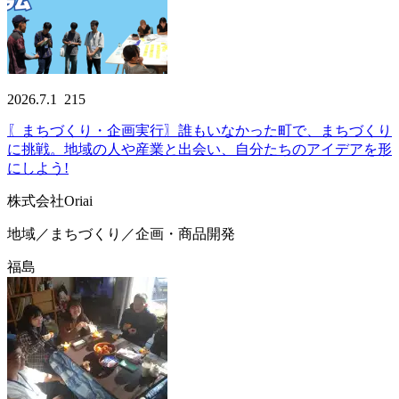
2026.7.1
215
〖まちづくり・企画実行〗誰もいなかった町で、まちづくり
に挑戦。地域の人や産業と出会い、自分たちのアイデアを形
にしよう!
株式会社Oriai
地域／まちづくり／企画・商品開発
福島