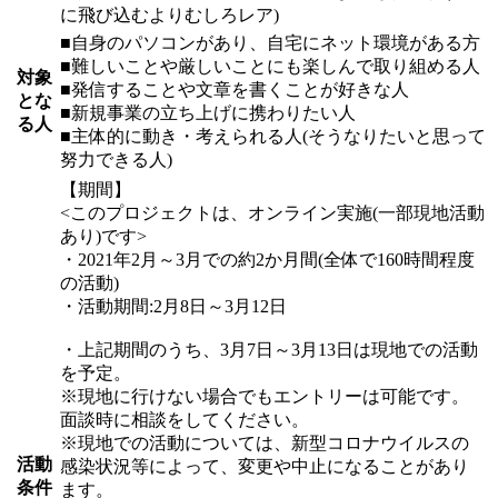
に飛び込むよりむしろレア)
■自身のパソコンがあり、自宅にネット環境がある方
■難しいことや厳しいことにも楽しんで取り組める人
対象
■発信することや文章を書くことが好きな人
とな
■新規事業の立ち上げに携わりたい人
る人
■主体的に動き・考えられる人(そうなりたいと思って
努力できる人)
【期間】
<このプロジェクトは、オンライン実施(一部現地活動
あり)です>
・2021年2月～3月での約2か月間(全体で160時間程度
の活動)
・活動期間:2月8日～3月12日
・上記期間のうち、3月7日～3月13日は現地での活動
を予定。
※現地に行けない場合でもエントリーは可能です。
面談時に相談をしてください。
※現地での活動については、新型コロナウイルスの
活動
感染状況等によって、変更や中止になることがあり
条件
ます。