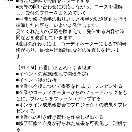
■選んだ媒体で発信をスタートする
■実際の問い合わせに対応しながら、ニーズを理解
し、受付のフローをまとめていく
■中間研修で前半の振り返りと後半の軌道修正を行う
準備した内容を、いよいよ発信します。
見てくれた人の反応を踏まえて、発信する内容や時
間などを改善していきます。
4週目の終わりには、コーディネーターによる中間研
修があり、目標や行動計画などの見直しを行いま
す。
【STEP4】(5週目)まとめ・引き継ぎ
■イベントの実施(現地で開催予定)
■イベント後の分析
■企業へ今後について提案を作成し、プレゼンする
■企業やコーディネーターからのフィードバックをも
とに、プレゼンをブラッシュアップする
■オンライン成果報告会でプロジェクトの成果をプレ
ゼンする
■企業への引き継ぎ資料を作成し提出する
■修了研修で自身が得られた成果を可視化し、理解す
る