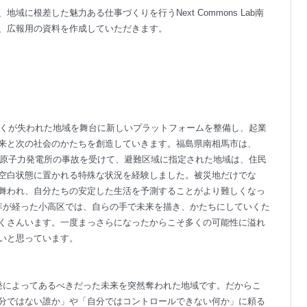
に根差した魅力ある仕事づくりを行うNext Commons Lab南
、広報用の資料を作成していただきます。
災により多くが失われた地域を舞台に新しいプラットフォームを整備し、起業
来と次の社会のかたちを創造していきます。福島県南相馬市は、
特に原子力発電所の事故を受けて、避難区域に指定された地域は、住民
空白状態に置かれる特殊な状況を経験しました。被災地だけでな
舞われ、自分たちの安定した生活を予測することがより難しくなっ
年が経った小高区では、自らの手で未来を描き、かたちにしていくた
くさんいます。一度まっさらになったからこそ多くの可能性に溢れ
いと思っています。
原発によってあるべきだった未来を突然奪われた地域です。だからこ
分ではない誰か」や「自分ではコントロールできない何か」に頼る