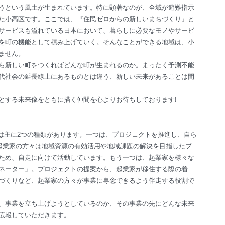
うという風土が生まれています。特に顕著なのが、全域が避難指示
た小高区です。ここでは、『住民ゼロからの新しいまちづくり』と
サービスも溢れている日本において、暮らしに必要なモノやサービ
を町の機能として積み上げていく。そんなことができる地域は、小
ません。
ら新しい町をつくればどんな町が生まれるのか。まったく予測不能
代社会の延長線上にあるものとは違う、新しい未来があることは間
とする未来像をともに描く仲間を心よりお待ちしております!
ンバーには主に2つの種類があります。一つは、プロジェクトを推進し、自ら
。起業家の方々は地域資源の有効活用や地域課題の解決を目指したプ
ため、自走に向けて活動しています。もう一つは、起業家を様々な
ネーター」。プロジェクトの提案から、起業家が移住する際の着
づくりなど、起業家の方々が事業に専念できるよう伴走する役割で
、事業を立ち上げようとしているのか、その事業の先にどんな未来
広報していただきます。