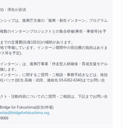
泊・滞在が必須
ンシップは、復興庁主催の「復興・創生インターン」プログラム
複数のインターンプロジェクトとの集合研修(事前・事後等)を予
までの交通費(往復1回分)の補助があります。
地で準備しています。インターン期間中の宿泊費の負担はありま
ウス等を予定)。
インターン」は、復興庁事業「伴走型人材確保・育成支援モデル
施します。
インターン」に関するご質問・ご相談・事務手続きなどは、統括
パソナ(担当:高橋・武田、連絡先:03-6262-6340)までお問い合
クト・活動内容についてのご質問・ご相談は、下記までお問い合
dge for Fukushima(担当/伴場)
rnship@bridgeforfukushima.org
-9069