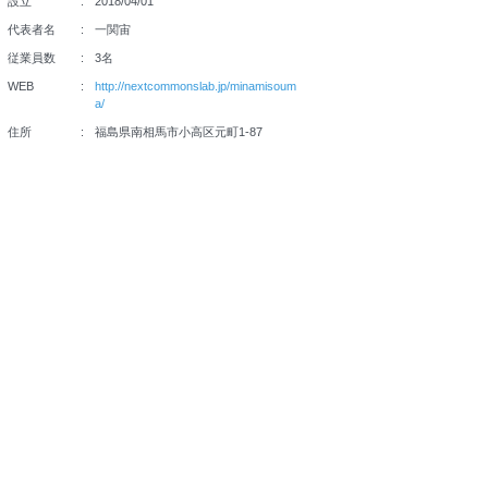
設立
2018/04/01
代表者名
一関宙
従業員数
3名
WEB
http://nextcommonslab.jp/minamisoum
a/
住所
福島県南相馬市小高区元町1-87