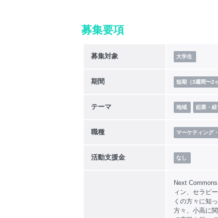
募集要項
募集対象
大学生
期間
短期（3週間〜2
テーマ
地域
起業・経
職種
マーケティング
活動支援金
なし
Next Com
ィン、セラピー
くの方々に知っ
方々、小高に関