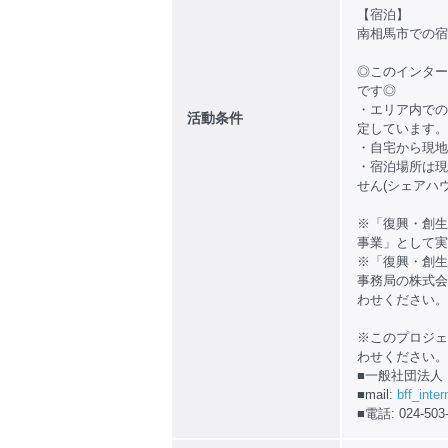
【宿泊】
南相馬市での宿
◎このインター
です◎
・エリア内での
活動条件
定しています。
・自宅から現地
・宿泊場所は現
せん(シェアハ
※「復興・創生
事業」として実
※「復興・創生
事務局の株式会社
わせください。
※このプロジェ
わせください。
■一般社団法人 Bri
■mail:
bff_inte
■電話: 024-503