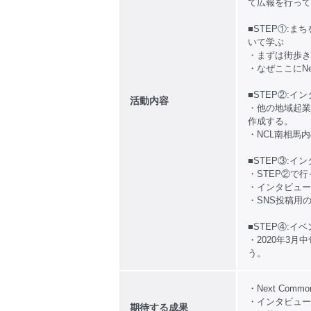
て広報を行って
■STEP①:ま
いて学ぶ
・まずは街歩き
・なぜここにNex
■STEP②:
活動内容
・他の地域起業
作成する。
・NCL南相馬
■STEP③:
・STEP②で
・インタビュー
・SNS投稿用
■STEP④:イ
・2020年3
う。
・Next Co
・インタビュー
期待する成果