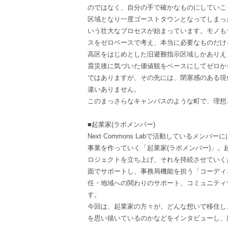
のではなく、自分の手で確かなものにしていこ
区域となり一度ゴーストタウンとなってしまっ
いう壮大なプロセスが始まっています。モノも
スをゼロベースで考え、本当に必要なものだけ
高区をはじめとした旧避難指示区域しかありえ
震災後に気づいた価値観をベースにしてゼロか
ではありますが、その先には、閉塞感のある現
違いありません。
このまっさらなキャンバスのような町で、理想
■起業家(ラボメンバー)
Next Commons Labで活動しているメ
事業を作っていく「起業家(ラボメンバー)」
ロジェクトを立ち上げ、それを持続させていく
面でサポートし、事務局機能を担う「コーディ
任・地域への関わりのサポート、コミュニティ
す。
今回は、起業家の方々が、どんな想いで移住し
を思い描いているのかなどをインタビューし、