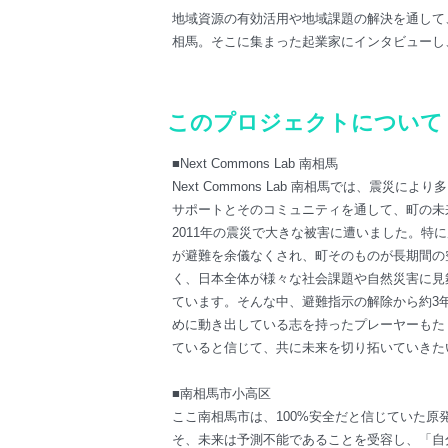
地域資源の有効活用や地域課題の解決を通して、地域
相馬。そこに集まった起業家にインタビューし
このプロジェクトについて
■Next Commons Lab 南相馬
Next Commons Lab 南相馬では、震
サポートとそのコミュニティを通して、町の未
2011年の震災で大きな被害に遭いました。
が避難を余儀なくされ、町そのものが長期間の
く、日本全体が様々な社会課題や自然災害に見
ています。そんな中、避難指示の解除から約3
めに動き出している志を持ったプレーヤーもた
ていると信じて、共に未来を切り拓いていきた
■南相馬市小高区
ここ南相馬市は、100%安全だと信じていた
そ、未来は予測不能であることを受容し、「自