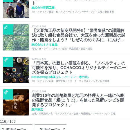
ト
株式会社菅原工業
PR・メディア／建築・住・リノベーション／マーケティング・広報／新規事業
岩手
2019.11.7
556
【大豆加工品の新商品開発!!】”限界集落”の課題解
決に取り組む食品会社で、大豆を使った新商品の試
作・開発をしよう!!『しぜんのめぐみに、にんげん
のすべて。』
株式会社ミナミ食品
地域／食・ライフスタイル／企画・商品開発／販売・接客
宮城
2019.11.7
521
「日本茶」の新しい価値を創る。「ノベルティ」の
可能性を探り、OCHACCOオリジナルティーのニー
ズを探るプロジェクト
OCHACCO(日本茶フレーバーティー専門店)
PR・メディア／起業・経営支援／リサーチ・コンサルティング／新規事業
宮城
2019.11.6
554
創業110年の老舗麹屋と地元の料理人と一緒に伝統
の発酵食品「糀(こうじ)」を使った発酵レシピを開
発するプロジェクト。
島津麹店
文化・伝統産業／食・ライフスタイル／企画・商品開発／マーケティング・広報
116／156
前のページへ
次のページへ