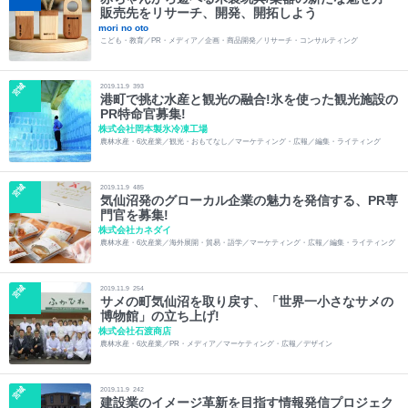
販売先をリサーチ、開発、開拓しよう
mori no oto
こども・教育／PR・メディア／企画・商品開発／リサーチ・コンサルティング
宮城
2019.11.9
393
港町で挑む水産と観光の融合!氷を使った観光施設の
PR特命官募集!
株式会社岡本製氷冷凍工場
農林水産・6次産業／観光・おもてなし／マーケティング・広報／編集・ライティング
宮城
2019.11.9
485
気仙沼発のグローカル企業の魅力を発信する、PR専
門官を募集!
株式会社カネダイ
農林水産・6次産業／海外展開・貿易・語学／マーケティング・広報／編集・ライティング
宮城
2019.11.9
254
サメの町気仙沼を取り戻す、「世界一小さなサメの
博物館」の立ち上げ!
株式会社石渡商店
農林水産・6次産業／PR・メディア／マーケティング・広報／デザイン
宮城
2019.11.9
242
建設業のイメージ革新を目指す情報発信プロジェク