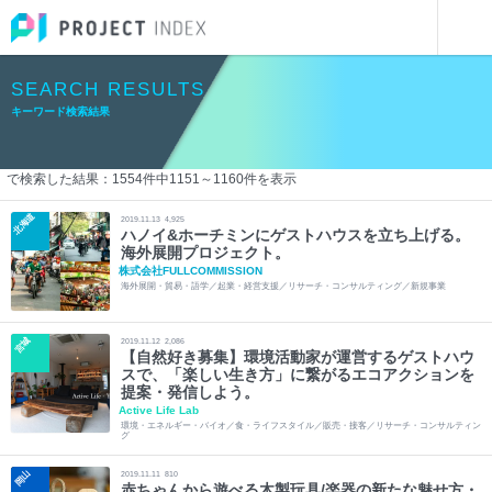
インターンシップを探す
キーワード検索結果
SEARCH RESULTS
キーワード検索結果
で検索した結果：
1554
件中
1151
～
1160
件を表示
北海道
2019.11.13
4,925
ハノイ&ホーチミンにゲストハウスを立ち上げる。
海外展開プロジェクト。
株式会社FULLCOMMISSION
海外展開・貿易・語学／起業・経営支援／リサーチ・コンサルティング／新規事業
宮城
2019.11.12
2,086
【自然好き募集】環境活動家が運営するゲストハウ
スで、「楽しい生き方」に繋がるエコアクションを
提案・発信しよう。
Active Life Lab
環境・エネルギー・バイオ／食・ライフスタイル／販売・接客／リサーチ・コンサルティン
グ
岡山
2019.11.11
810
赤ちゃんから遊べる木製玩具/楽器の新たな魅せ方・