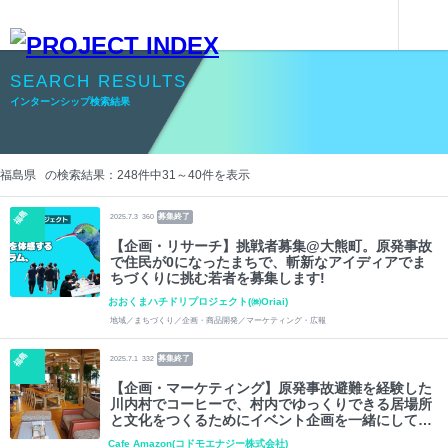
インターンシップを探す
インターンシップ検索結果
SEARCH RESULTS
インターンシップ検索結果
福島県 の検索結果：
248
件中
31
～
40
件を表示
福島
募集終了
2025.7.3
360
【企画・リサーチ】挑戦者募集@大熊町。原発事故
で住民が0になったまちで、斬新なアイディアでま
ちづくりに挑む若者を募集します!
おおくまハチドリプロジェクト(㈱Oriai)
地域／まちづくり／企画・商品開発／マーケティング・広報
福島
募集終了
2025.7.1
332
【企画・マーケティング】原発事故避難を経験した
川内村でコーヒーで、村内でゆっくりできる居場所
と文化をつくるためにイベント企画を一緒にしてく
れる学生を募集!
Cafe Amazon(コドモエナジー株式会社)