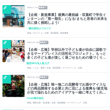
福島
募集終了
2025.6.1
731
【企画・新規事業】復興の最前線・双葉町で学生イ
ンターンの「第一期生」になる!まちと若者の未来を
共に描く挑戦しよう!
一般社団法人ワカツク
地域／まちづくり／企画・商品開発／新規事業
福島
募集終了
2025.5.28
165
【企画・広報】学校以外で子ども達が自由に謳歌で
きるサードプレイスの活性化プロジェクト。もっと
多くの子ども達が楽しく過ごせるための場づくりを
一緒にしませんか?
認定NPO法人底上げ
地域／こども・教育／企画・商品開発／マーケティング・広報
福島
募集終了
2025.5.28
203
【企画・広報】唯一無二の花酵母でお酒やアイスな
どの商品開発する企業と共に花による復興を!被災地
が花で溢れるためのアイデアを一緒に考えてくれる
学生を募集します。
ichido株式会社
地域／農林水産・6次産業／企画・商品開発／マーケティング・広報