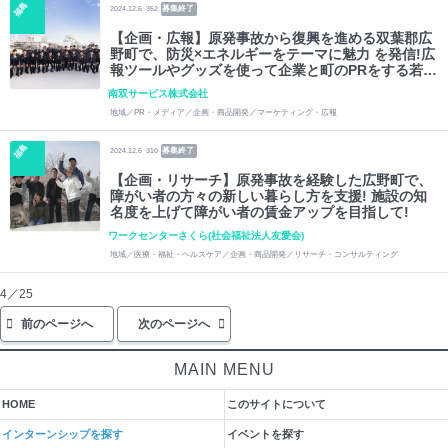
福島
募集終了
2024.12.6
352
【企画・広報】原発事故から復興を進める双葉郡広
野町で、防災×エネルギーをテーマに魅力 を発信!広
報ツールやグッズを使って企業と町のPRをする若者
を募集します!
南双サービス株式会社
地域／PR・メディア／企画・商品開発／マーケティング・広報
福島
募集終了
2024.12.6
310
【企画・リサーチ】原発事故を経験した広野町で、
障がい者の方々の新しい暮らし方を支援! 施設の知
名度を上げて障がい者の賃金アップを目指して!
ワークセンターさくら(社会福祉法人友愛会)
地域／医療・福祉・ヘルスケア／企画・商品開発／リサーチ・コンサルティング
4／25
前のページへ
次のページへ
MAIN MENU
HOME
このサイトについて
インターンシップを探す
イベントを探す