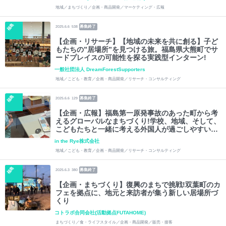
地域／まちづくり／企画・商品開発／マーケティング・広報
福島
募集終了
2025.6.6
538
【企画・リサーチ】【地域の未来を共に創る】子ど
もたちの”居場所”を見つける旅。福島県大熊町でサ
ードプレイスの可能性を探る実践型インターン!
一般社団法人 DreamForestSupporters
地域／こども・教育／企画・商品開発／リサーチ・コンサルティング
福島
募集終了
2025.6.6
129
【企画・広報】福島第一原発事故のあった町から考
えるグローバルなまちづくり!学校、地域、そして、
こどもたちと一緒に考える外国人が過ごしやすいま
ちを目指して!
in the Rye株式会社
地域／こども・教育／企画・商品開発／リサーチ・コンサルティング
福島
募集終了
2025.6.3
380
【企画・まちづくり】復興のまちで挑戦!双葉町のカ
フェを拠点に、地元と来訪者が集う新しい居場所づ
くり
コトラボ合同会社(活動拠点FUTAHOME)
まちづくり／食・ライフスタイル／企画・商品開発／販売・接客