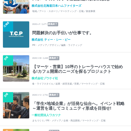
株式会社北海道日本ハムファイターズ
地域／アート・スポーツ／マーケティング・広報／新規事業
北海道
募集終了
2020.4.9
3,471
問題解決のお手伝いが仕事です。
株式会社 ティー・シー・ピー
PR・メディア／デザイン／編集・ライティング
宮城
募集終了
2020.3.30
2,658
【マーケ・営業】10坪のトレーラーハウスで始め
る!カフェ開業のニーズを探るプロジェクト
株式会社ゾウケイ社
食・ライフスタイル／起業・経営支援／営業／マーケティング・広報
宮城
募集終了
2020.3.12
2,734
「学生×地域企業」が活発な仙台へ。イベント戦略
～運営を通してコミュニティ形成を目指せ!
一般社団法人ワカツク
まちづくり／PR・メディア／企画・商品開発／マーケティング・広報