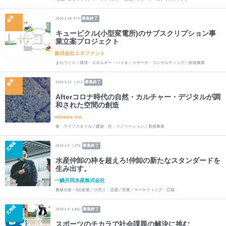
岐阜
募集終了
2020.5.28
919
キュービクル(小型変電所)のサブスクリプション事
業立案プロジェクト
株式会社エネファント
まちづくり／環境・エネルギー・バイオ／リサーチ・コンサルティング／新規事業
岐阜
募集終了
2020.5.22
1,512
Afterコロナ時代の自然・カルチャー・デジタルが調
和された空間の創造
mixture.inc
食・ライフスタイル／建築・住・リノベーション／新規事業
北海道
募集終了
2020.4.9
1,376
水産仲卸の枠を超えろ!仲卸の新たなスタンダードを
生み出す。
一鱗共同水産株式会社
農林水産・6次産業／小売り・流通／営業／マーケティング・広報
北海道
募集終了
2020.4.9
6,802
スポーツのチカラで社会課題の解決に挑む