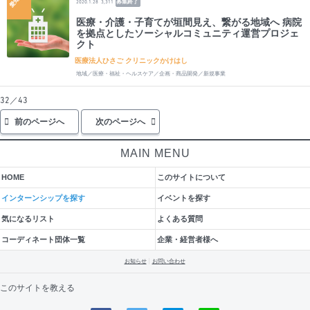
愛知
募集終了
2020.1.28
3,311
医療・介護・子育てが垣間見え、繋がる地域へ 病院
を拠点としたソーシャルコミュニティ運営プロジェ
クト
医療法人ひさご クリニックかけはし
地域／医療・福祉・ヘルスケア／企画・商品開発／新規事業
32／43
前のページへ
次のページへ
MAIN MENU
HOME
このサイトについて
インターンシップを探す
イベントを探す
気になるリスト
よくある質問
コーディネート団体一覧
企業・経営者様へ
お知らせ
お問い合わせ
このサイトを教える