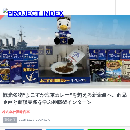
インターンを探す
観光名物“よこすか海軍カレー”を超える新企画へ。商品企画と商談実践を学ぶ挑戦型インターン
神奈川
観光名物“よこすか海軍カレー”を超える新企画へ。商品
企画と商談実践を学ぶ挑戦型インターン
株式会社調味商事
募集終了
2025.12.28
220view
0