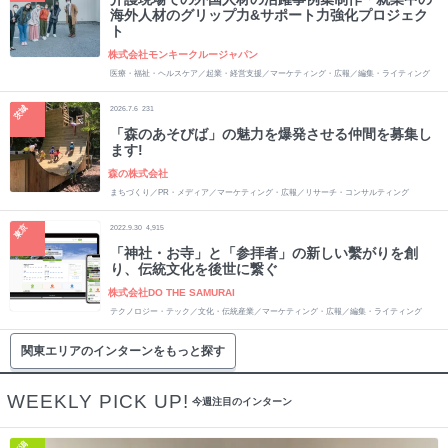
海外人材のグリップ力&サポート力強化プロジェク
ト
株式会社モンキークルージャパン
医療・福祉・ヘルスケア／起業・経営支援／マーケティング・広報／編集・ライティング
茨城
2026.7.6
231
「森のあそびば」の魅力を爆発させる仲間を募集し
ます!
森の株式会社
まちづくり／PR・メディア／マーケティング・広報／リサーチ・コンサルティング
東京
2022.9.30
4,915
「神社・お寺」と「参拝者」の新しい繫がりを創
り、伝統文化を後世に繋ぐ
株式会社DO THE SAMURAI
テクノロジー・テック／文化・伝統産業／マーケティング・広報／編集・ライティング
関東エリアのインターンをもっと探す
WEEKLY PICK UP!
今週注目のインターン