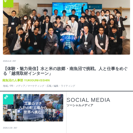
新潟
2026.6.8
297
【体験・魅力発信】水と米の故郷・南魚沼で挑戦。人と仕事をめぐ
る「越境取材インターン」
南魚沼の人事部 YUKIGUNI-ISSHIN
地域／PR・メディア／マーケティング・広報／編集・ライティング
青森
SOCIAL MEDIA
ソーシャルメディア
2026.4.30
267