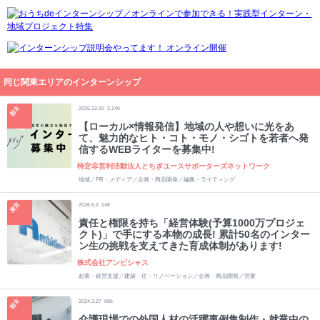
同じ関東エリアのインターンシップ
栃木
2025.12.20
2,140
【ローカル×情報発信】地域の人や想いに光をあ
て、魅力的なヒト・コト・モノ・シゴトを若者へ発
信するWEBライターを募集中!
特定非営利活動法人とちぎユースサポーターズネットワーク
地域／PR・メディア／企画・商品開発／編集・ライティング
東京
2026.6.2
148
責任と権限を持ち「経営体験(予算1000万プロジェ
クト)」で手にする本物の成長! 累計50名のインター
ン生の挑戦を支えてきた育成体制があります!
株式会社アンビシャス
起業・経営支援／建築・住・リノベーション／企画・商品開発／営業
栃木
2024.3.27
686
介護現場での外国人材の活躍事例集制作・就業中の