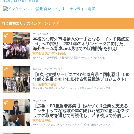
同じ東海エリアのインターンシップ
愛知
2021.6.3
5,867
本格的な海外市場参入の一手となる、インド拠点立
上げへの挑戦。 2021年のオリンピックに向けた、
海外チーム育成and現地での販路開拓を担え!
株式会社 丸八テント商会
ものづくり／海外展開・貿易・語学／営業／マーケティング・広報
三重
オンライン
2022.2.3
1,495
【6次化支援サービスで47都道府県全国制覇!】 140
年続く造酢会社と仕掛ける営業推進プロジェクト!
山二造酢株式会社
農林水産・6次産業／食・ライフスタイル／営業／マーケティング・広報
愛知
2024.7.5
527
【広報・PR担当者募集!】ものづくり企業を支える
ニッチトップな地域企業の隠れた魅力や思いをスタ
ッフの取材を通じて可視化し、若者視点で発信しま
せんか?
株式会社 城山
PR・メディア／ものづくり／マーケティング・広報／編集・ライティング