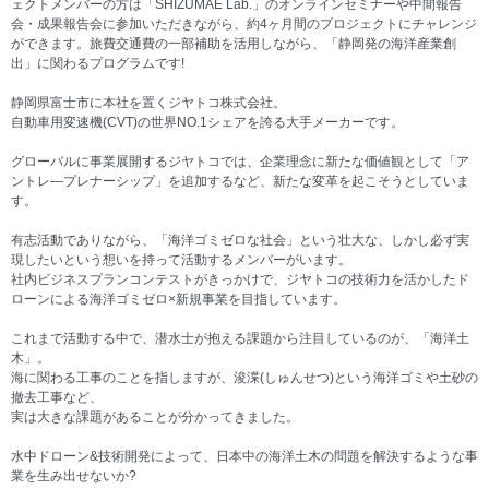
ェクトメンバーの方は「SHIZUMAE Lab.」のオンラインセミナーや中間報告
会・成果報告会に参加いただきながら、約4ヶ月間のプロジェクトにチャレンジ
ができます。旅費交通費の一部補助を活用しながら、「静岡発の海洋産業創
出」に関わるプログラムです!
静岡県富士市に本社を置くジヤトコ株式会社。
自動車用変速機(CVT)の世界NO.1シェアを誇る大手メーカーです。
グローバルに事業展開するジヤトコでは、企業理念に新たな価値観として「ア
ントレ―プレナーシップ」を追加するなど、新たな変革を起こそうとしていま
す。
有志活動でありながら、「海洋ゴミゼロな社会」という壮大な、しかし必ず実
現したいという想いを持って活動するメンバーがいます。
社内ビジネスプランコンテストがきっかけで、ジヤトコの技術力を活かしたド
ローンによる海洋ゴミゼロ×新規事業を目指しています。
これまで活動する中で、潜水士が抱える課題から注目しているのが、「海洋土
木」。
海に関わる工事のことを指しますが、浚渫(しゅんせつ)という海洋ゴミや土砂の
撤去工事など、
実は大きな課題があることが分かってきました。
水中ドローン&技術開発によって、日本中の海洋土木の問題を解決するような事
業を生み出せないか?