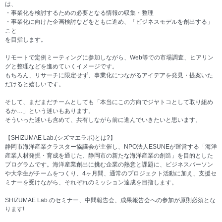
は、
・事業化を検討するための必要となる情報の収集・整理
・事業化に向けた企画検討などをともに進め、「ビジネスモデルを創出する」
こと
を目指します。
リモートで定例ミーティングに参加しながら、Web等での市場調査、ヒアリン
グと整理などを進めていくイメージです。
もちろん、リサーチに限定せず、事業化につながるアイデアを発見・提案いた
だけると嬉しいです。
そして、まだまだチームとしても「本当にこの方向でジヤトコとして取り組め
るか…」という迷いもあります。
そういった迷いも含めて、共有しながら前に進んでいきたいと思います。
【SHIZUMAE Lab.(シズマエラボ)とは?】
静岡市海洋産業クラスター協議会が主催し、NPO法人ESUNEが運営する「海洋
産業人材発掘・育成を通じた、静岡市の新たな海洋産業の創造」を目的とした
プログラムです。海洋産業創出に挑む企業の熱意と課題に、ビジネスパーソン
や大学生がチームをつくり、4ヶ月間、通常のプロジェクト活動に加え、支援セ
ミナーを受けながら、それぞれのミッション達成を目指します。
SHIZUMAE Lab.のセミナー、中間報告会、成果報告会への参加が原則必須とな
ります!