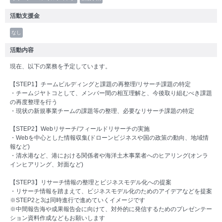
活動支援金
なし
活動内容
現在、以下の業務を予定しています。
【STEP1】チームビルディングと課題の再整理/リサーチ課題の特定
・チームジヤトコとして、メンバー間の相互理解と、今後取り組むべき課題
の再度整理を行う
・現状の新規事業チームの課題等の整理、必要なリサーチ課題の特定
【STEP2】Webリサーチ/フィールドリサーチの実施
・Webを中心とした情報収集(ドローンビジネスや国の政策の動向、地域情
報など)
・清水港など、港における関係者や海洋土木事業者へのヒアリング(オンラ
インヒアリング、対面など)
【STEP3】リサーチ情報の整理とビジネスモデル化への提案
・リサーチ情報を踏まえて、ビジネスモデル化のためのアイデアなどを提案
※STEP2と3は同時進行で進めていくイメージです
※中間報告海や成果報告会に向けて、対外的に発信するためのプレゼンテー
ション資料作成などもお願いします