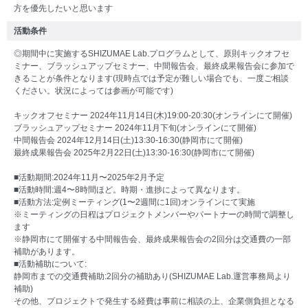
方を優先したいと思います
活動条件
◎期間中に実施するSHIZUMAE Lab.プログラムとして、原則キックオフセ
ミナー、ブラッシュアップセミナー、中間報告会、最終成果報告会に参加で
きることが条件となります(現時点では予定が難しい場合でも、一度ご相談
ください。状況によっては参画が可能です)
キックオフセミナー 2024年11月14日(木)19:00-20:30(オンラインにて開催)
ブラッシュアップセミナー 2024年11月下旬(オンラインにて開催)
中間報告会 2024年12月14日(土)13:30-16:30(静岡市にて開催)
最終成果報告会 2025年2月22日(土)13:30-16:30(静岡市にて開催)
■活動期間:2024年11月〜2025年2月予定
■活動時間:週4〜8時間ほど。時期・進捗によって異なります。
■活動方法:定例ミーティング(1〜2週間に1回)オンラインにて実施
※ミーティングの日程はプロジェクトメンバーやパートナーの時間で調整し
ます
※静岡市にて開催する中間報告会、最終成果報告会の2回分は交通費の一部
補助があります。
■活動補助について:
静岡市までの交通費補助:2回分の補助あり(SHIZUMAE Lab.運営事務局より
補助)
その他、プロジェクトで発生する経費は事前に相談の上、企業側負担となる