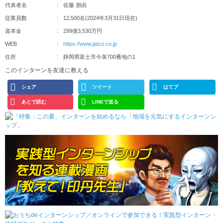
代表者名
佐藤 朋由
従業員数
12,500名(2024年3月31日現在)
資本金
299億3,530万円
WEB
https://www.jatco.co.jp
住所
静岡県富士市今泉700番地の1
このインターンを友達に教える
シェア
ツイート
はてブ
あとで読む
LINEで送る