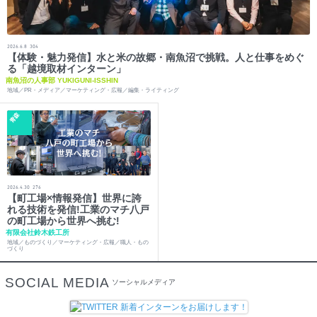
2026.6.8
304
【体験・魅力発信】水と米の故郷・南魚沼で挑戦。人と仕事をめぐ
る「越境取材インターン」
南魚沼の人事部 YUKIGUNI-ISSHIN
地域／PR・メディア／マーケティング・広報／編集・ライティング
青森
2026.4.30
276
【町工場×情報発信】世界に誇
れる技術を発信!工業のマチ八戸
の町工場から世界へ挑む!
有限会社鈴木鉄工所
地域／ものづくり／マーケティング・広報／職人・もの
づくり
SOCIAL MEDIA
ソーシャルメディア