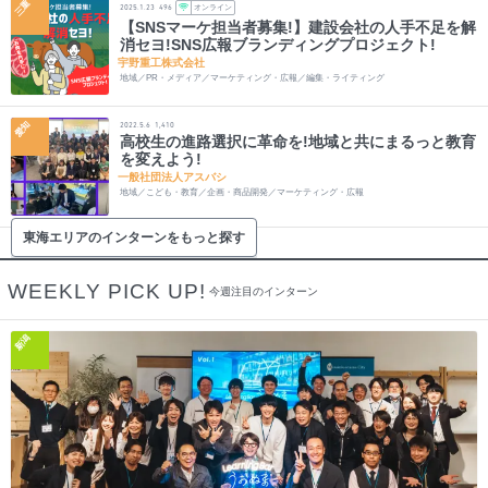
三重
オンライン
2025.1.23
496
【SNSマーケ担当者募集!】建設会社の人手不足を解
消セヨ!SNS広報ブランディングプロジェクト!
宇野重工株式会社
地域／PR・メディア／マーケティング・広報／編集・ライティング
愛知
2022.5.6
1,410
高校生の進路選択に革命を!地域と共にまるっと教育
を変えよう!
一般社団法人アスバシ
地域／こども・教育／企画・商品開発／マーケティング・広報
東海エリアのインターンをもっと探す
WEEKLY PICK UP!
今週注目のインターン
新潟