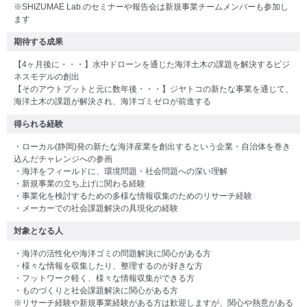
※SHIZUMAE Lab.のセミナーや報告会は新規事業チームメンバーも参加し
ます
期待する成果
【4ヶ月後に・・・】水中ドローンを通じた海洋土木の課題を解決するビジ
ネスモデルの創出
【そのアウトプットと元に数年後・・・】ジヤトコの新たな事業を通じて、
海洋土木の課題が解決され、海洋ゴミゼロが前進する
得られる経験
・ローカル(静岡)発の新たな海洋産業を創出するという企業・自治体を巻き
込んだチャレンジへの参画
・海洋をフィールドに、環境問題・社会問題への深い理解
・新規事業の立ち上げに関わる経験
・事業化を検討するための多様な情報収集のためのリサーチ経験
・メーカーでの社会課題解決の具現化の経験
対象となる人
・海洋の活性化や海洋ゴミの問題解決に関心がある方
・様々な情報を収集したり、整理するのが好きな方
・フットワーク軽く、様々な情報収集ができる方
・ものづくりと社会課題解決に関心がある方
※リサーチ経験や新規事業経験がある方は歓迎しますが、関心や熱意がある