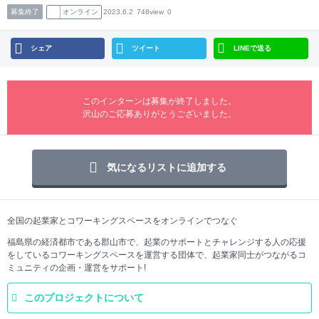
募集終了
オンライン
2023.6.2
748view
0
シェア
ツイート
LINEで送る
このインターンは募集が終了しました。
沢山のご応募ありがとうございました。
気になるリストに追加する
全国の起業家とコワーキングスペースをオンラインでつなぐ
福島県の経済都市である郡山市で、起業のサポートとチャレンジする人の応援
をしているコワーキングスペースを運営する団体で、起業家同士がつながるコ
ミュニティの企画・運営をサポート!
このプロジェクトについて