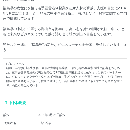
福島県の次世代を担う若手経営者や起業を志す人材の育成、支援を目的に2014
年3月に設立しました。地元の中小企業診断士、税理士など、経営に関する専門
家で構成しています。
福島県の中心に位置する郡山市を拠点に、高い志を持つ仲間が気軽に集い、と
もに未来やビジネスについて熱く語り合う場の創出を目指しています。
私たちと一緒に、“福島発”の新たなビジネスモデルを全国に発信していきましょ
う!
[プロフィール]
昭和50年須賀川市生まれ。東京の大学を卒業後、帰福し福島民友新聞社で記者をつとめ
た。三部会計事務所の代表と結婚して3年後に新聞社を退社し公私ともに夫のパートナー
に。グロウイングクラウド立ち上げ当時は、子どもが小さく仕事をセーブしており「比較
的時間に余裕あるから」と代表に就任した。会計事務所の業務にも子育てにも全力を注い
で、両立を楽しんでいる
団体概要
設立
2014年3月28日設立
代表者名
三部 香奈