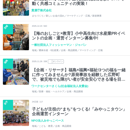
動く共感コミュニティの実装 !
貴凛庁株式会社
まちづくり／新しいお金の流れ／マーケティング・広報／新規事業
宮城
2025.12.24
560
【海のおしごと×教育】小中高生向け水産業PRイベ
ントの企画・運営インターン募集中!
一般社団法人フィッシャーマン・ジャパン
地域／農林水産・6次産業／企画・商品開発／マーケティング・広報
福島
2025.11.26
338
オンライン
【企画・リサーチ】福島×福興×福祉!3つの福を一緒
に作ってみませんか?原発事故を経験した広野町
で、被災地でも障がい者が安全安心できる場を目指
して自治体に提案!
ワークセンターさくら(社会福祉法人友愛会)
地域／医療・福祉・ヘルスケア／企画・商品開発
岩手
24
日前
117
子どもが主役の“まち”をつくる!「みやっこタウン」
企画運営インターン
NPO法人みやっこベース
地域／こども・教育／企画・商品開発