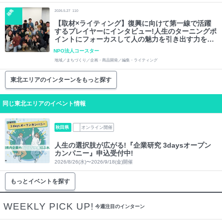
福島
2026.5.27
110
【取材×ライティング】復興に向けて第一線で活躍
するプレイヤーにインタビュー!人生のターニングポ
イントにフォーカスして人の魅力を引き出す力を身
に着けてみませんか?
NPO法人コースター
地域／まちづくり／企画・商品開発／編集・ライティング
東北エリアのインターンをもっと探す
同じ東北エリアのイベント情報
秋田県
オンライン開催
人生の選択肢が広がる!『企業研究 3daysオープン
カンパニー』申込受付中!
2026/8/26(水)〜2026/9/18(金)開催
もっとイベントを探す
WEEKLY PICK UP!
今週注目のインターン