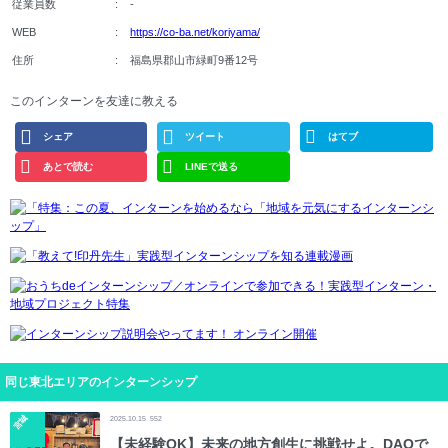
従業員数
-
WEB
https://co-ba.net/koriyama/
住所
福島県郡山市緑町9番12号
このインターンを友達に教える
シェア
ツイート
はてブ
あとで読む
LINEで送る
同じ東北エリアのインターンシップ
宮城
2025.10.15
552
【未経験OK】未来の地方創生に挑戦せよ。DAOで