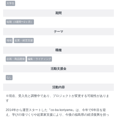
大学生
期間
短期（3週間〜2ヶ月）
テーマ
地域
起業・経営支援
職種
企画・商品開発
編集・ライティング
活動支援金
なし
活動内容
※現在、受入先と調整中であり、プロジェクトが変更する可能性がありま
す
2014年から運営スタートした『co-ba koriyama』は、今年で6年目を迎
え、学びの場づくりや起業家支援により、今後の福島県の経済復興を担っ