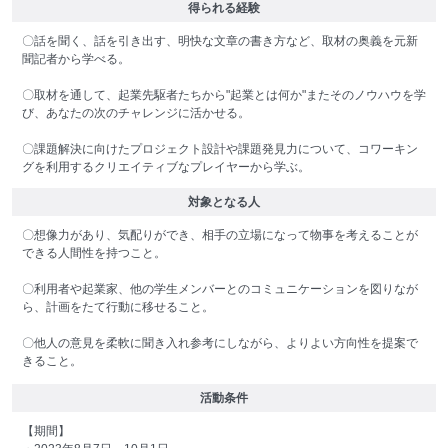
得られる経験
〇話を聞く、話を引き出す、明快な文章の書き方など、取材の奥義を元新
聞記者から学べる。
〇取材を通して、起業先駆者たちから"起業とは何か"またそのノウハウを学
び、あなたの次のチャレンジに活かせる。
〇課題解決に向けたプロジェクト設計や課題発見力について、コワーキン
グを利用するクリエイティブなプレイヤーから学ぶ。
対象となる人
〇想像力があり、気配りができ、相手の立場になって物事を考えることが
できる人間性を持つこと。
〇利用者や起業家、他の学生メンバーとのコミュニケーションを図りなが
ら、計画をたて行動に移せること。
〇他人の意見を柔軟に聞き入れ参考にしながら、よりよい方向性を提案で
きること。
活動条件
【期間】