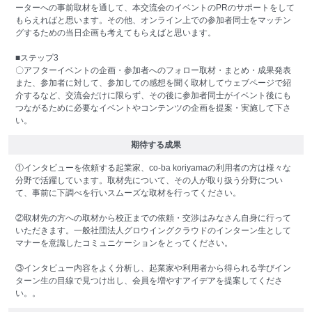
ーターへの事前取材を通して、本交流会のイベントのPRのサポートをして
もらえればと思います。その他、オンライン上での参加者同士をマッチン
グするための当日企画も考えてもらえばと思います。
■ステップ3
〇アフターイベントの企画・参加者へのフォロー取材・まとめ・成果発表
また、参加者に対して、参加しての感想を聞く取材してウェブページで紹
介するなど、交流会だけに限らず、その後に参加者同士がイベント後にも
つながるために必要なイベントやコンテンツの企画を提案・実施して下さ
い。
期待する成果
①インタビューを依頼する起業家、co-ba koriyamaの利用者の方は様々な
分野で活躍しています。取材先について、その人が取り扱う分野につい
て、事前に下調べを行いスムーズな取材を行ってください。
②取材先の方への取材から校正までの依頼・交渉はみなさん自身に行って
いただきます。一般社団法人グロウイングクラウドのインターン生として
マナーを意識したコミュニケーションをとってください。
③インタビュー内容をよく分析し、起業家や利用者から得られる学びイン
ターン生の目線で見つけ出し、会員を増やすアイデアを提案してくださ
い。。