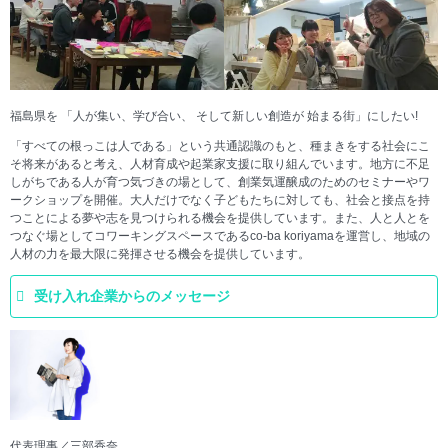
福島県を 「人が集い、学び合い、 そして新しい創造が 始まる街」にしたい!
「すべての根っこは人である」という共通認識のもと、種まきをする社会にこ
そ将来があると考え、人材育成や起業家支援に取り組んでいます。地方に不足
しがちである人が育つ気づきの場として、創業気運醸成のためのセミナーやワ
ークショップを開催。大人だけでなく子どもたちに対しても、社会と接点を持
つことによる夢や志を見つけられる機会を提供しています。また、人と人とを
つなぐ場としてコワーキングスペースであるco-ba koriyamaを運営し、地域の
人材の力を最大限に発揮させる機会を提供しています。
受け入れ企業からのメッセージ
代表理事／三部香奈