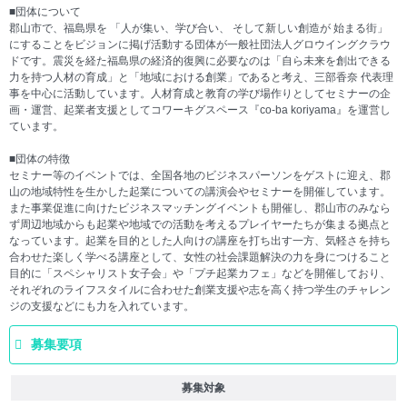
■団体について
郡山市で、福島県を 「人が集い、学び合い、 そして新しい創造が 始まる街」
にすることをビジョンに掲げ活動する団体が一般社団法人グロウイングクラウ
ドです。震災を経た福島県の経済的復興に必要なのは「自ら未来を創出できる
力を持つ人材の育成」と「地域における創業」であると考え、三部香奈 代表理
事を中心に活動しています。人材育成と教育の学び場作りとしてセミナーの企
画・運営、起業者支援としてコワーキグスペース『co-ba koriyama』を運営し
ています。
■団体の特徴
セミナー等のイベントでは、全国各地のビジネスパーソンをゲストに迎え、郡
山の地域特性を生かした起業についての講演会やセミナーを開催しています。
また事業促進に向けたビジネスマッチングイベントも開催し、郡山市のみなら
ず周辺地域からも起業や地域での活動を考えるプレイヤーたちが集まる拠点と
なっています。起業を目的とした人向けの講座を打ち出す一方、気軽さを持ち
合わせた楽しく学べる講座として、女性の社会課題解決の力を身につけること
目的に「スペシャリスト女子会」や「プチ起業カフェ」などを開催しており、
それぞれのライフスタイルに合わせた創業支援や志を高く持つ学生のチャレン
ジの支援などにも力を入れています。
募集要項
募集対象