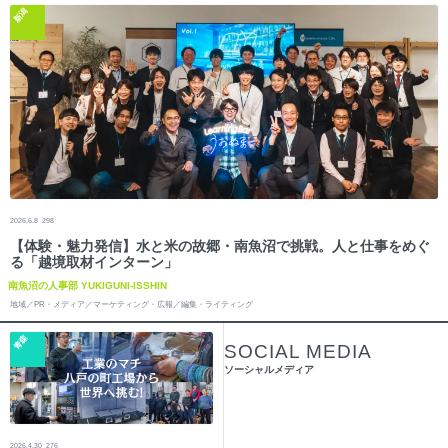
新潟
2026.6.8
298
【体験・魅力発信】水と米の故郷・南魚沼で挑戦。人と仕事をめぐ
る「越境取材インターン」
南魚沼の人事部 YUKIGUNI-ISSHIN
地域／PR・メディア／マーケティング・広報／編集・ライティング
青森
SOCIAL MEDIA
ソーシャルメディア
2026.4.30
276