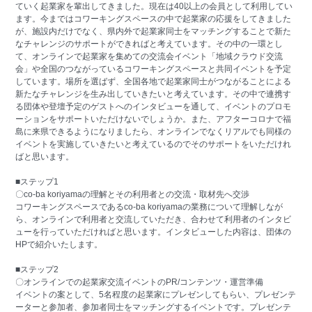
ていく起業家を輩出してきました。現在は40以上の会員として利用してい
ます。今まではコワーキングスペースの中で起業家の応援をしてきました
が、施設内だけでなく、県内外で起業家同士をマッチングすることで新た
なチャレンジのサポートができればと考えています。その中の一環とし
て、オンラインで起業家を集めての交流会イベント「地域クラウド交流
会」や全国のつながっているコワーキングスペースと共同イベントを予定
しています。場所を選ばず、全国各地で起業家同士がつながることによる
新たなチャレンジを生み出していきたいと考えています。その中で連携す
る団体や登壇予定のゲストへのインタビューを通して、イベントのプロモ
ーションをサポートいただけないでしょうか。また、アフターコロナで福
島に来県できるようになりましたら、オンラインでなくリアルでも同様の
イベントを実施していきたいと考えているのでそのサポートをいただけれ
ばと思います。
■ステップ1
〇co-ba koriyamaの理解とその利用者との交流・取材先へ交渉
コワーキングスペースであるco-ba koriyamaの業務について理解しなが
ら、オンラインで利用者と交流していただき、合わせて利用者のインタビ
ューを行っていただければと思います。インタビューした内容は、団体の
HPで紹介いたします。
■ステップ2
〇オンラインでの起業家交流イベントのPR/コンテンツ・運営準備
イベントの案として、5名程度の起業家にプレゼンしてもらい、プレゼンテ
ーターと参加者、参加者同士をマッチングするイベントです。プレゼンテ