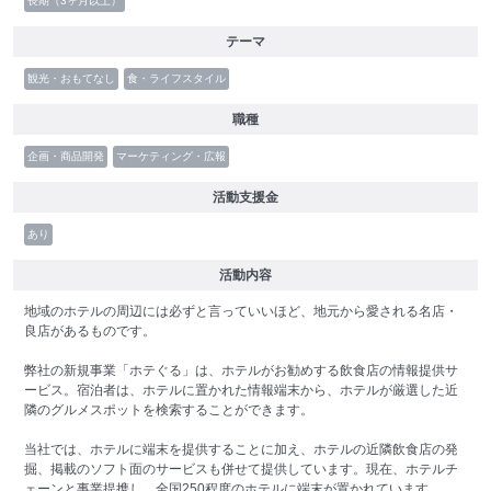
長期（3ヶ月以上）
テーマ
観光・おもてなし
食・ライフスタイル
職種
企画・商品開発
マーケティング・広報
活動支援金
あり
活動内容
地域のホテルの周辺には必ずと言っていいほど、地元から愛される名店・
良店があるものです。
弊社の新規事業「ホテぐる」は、ホテルがお勧めする飲食店の情報提供サ
ービス。宿泊者は、ホテルに置かれた情報端末から、ホテルが厳選した近
隣のグルメスポットを検索することができます。
当社では、ホテルに端末を提供することに加え、ホテルの近隣飲食店の発
掘、掲載のソフト面のサービスも併せて提供しています。現在、ホテルチ
ェーンと事業提携し、全国250程度のホテルに端末が置かれています。