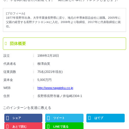
[プロフィール]
1977年長野市出身。大学卒業後長野県に戻り、地元の半導体部品会社に就職。2005年に
父親の経営する長野テクトロン㈱に入社。2008年より取締役、2017年に代表取締役に就
任。
団体概要
設立
1984年2月18日
代表者名
柳澤由英
従業員数
75名(2021年現在)
資本金
5,000万円
WEB
http://www.nagateku.co.jp
住所
長野県長野市篠ノ井塩崎2304-1
このインターンを友達に教える
シェア
ツイート
はてブ
あとで読む
LINEで送る