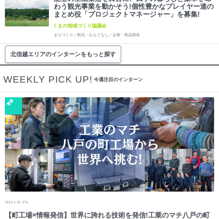
わう観光事業を動かそう!個性豊かなプレイヤー達の
まとめ役「プロジェクトマネージャー」を募集!
くまの地域づくり協議会
まちづくり／観光・おもてなし／企画・商品開発
北信越エリアのインターンをもっと探す
WEEKLY PICK UP!
今週注目のインターン
青森
2026.4.30
276
【町工場×情報発信】世界に誇れる技術を発信!工業のマチ八戸の町