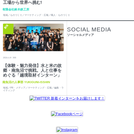
工場から世界へ挑む!
有限会社鈴木鉄工所
地域／ものづくり／マーケティング・広報／職人・ものづくり
新潟
SOCIAL MEDIA
ソーシャルメディア
2026.6.8
300
【体験・魅力発信】水と米の故
郷・南魚沼で挑戦。人と仕事を
めぐる「越境取材インターン」
南魚沼の人事部 YUKIGUNI-ISSHIN
地域／PR・メディア／マーケティング・広報／編集・ラ
イティング