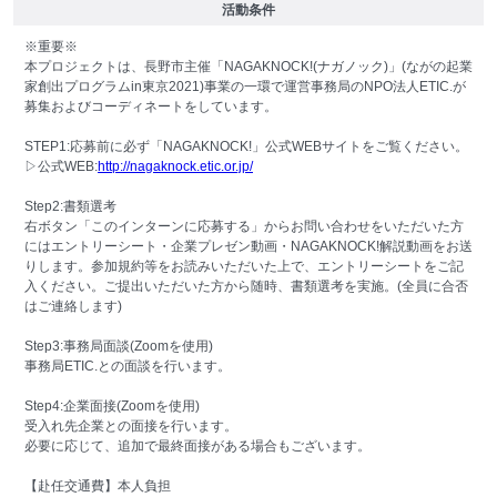
活動条件
※重要※
本プロジェクトは、長野市主催「NAGAKNOCK!(ナガノック)」(ながの起業
家創出プログラムin東京2021)事業の一環で運営事務局のNPO法人ETIC.が
募集およびコーディネートをしています。
STEP1:応募前に必ず「NAGAKNOCK!」公式WEBサイトをご覧ください。
▷公式WEB:
http://nagaknock.etic.or.jp/
Step2:書類選考
右ボタン「このインターンに応募する」からお問い合わせをいただいた方
にはエントリーシート・企業プレゼン動画・NAGAKNOCK!解説動画をお送
りします。参加規約等をお読みいただいた上で、エントリーシートをご記
入ください。ご提出いただいた方から随時、書類選考を実施。(全員に合否
はご連絡します)
Step3:事務局面談(Zoomを使用)
事務局ETIC.との面談を行います。
Step4:企業面接(Zoomを使用)
受入れ先企業との面接を行います。
必要に応じて、追加で最終面接がある場合もございます。
【赴任交通費】本人負担