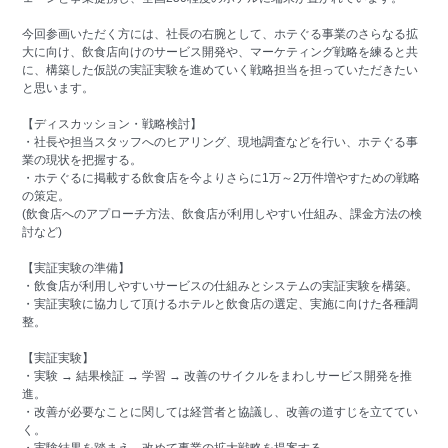
今回参画いただく方には、社長の右腕として、ホテぐる事業のさらなる拡
大に向け、飲食店向けのサービス開発や、マーケティング戦略を練ると共
に、構築した仮説の実証実験を進めていく戦略担当を担っていただきたい
と思います。
【ディスカッション・戦略検討】
・社長や担当スタッフへのヒアリング、現地調査などを行い、ホテぐる事
業の現状を把握する。
・ホテぐるに掲載する飲食店を今よりさらに1万～2万件増やすための戦略
の策定。
(飲食店へのアプローチ方法、飲食店が利用しやすい仕組み、課金方法の検
討など)
【実証実験の準備】
・飲食店が利用しやすいサービスの仕組みとシステムの実証実験を構築。
・実証実験に協力して頂けるホテルと飲食店の選定、実施に向けた各種調
整。
【実証実験】
・実験 → 結果検証 → 学習 → 改善のサイクルをまわしサービス開発を推
進。
・改善が必要なことに関しては経営者と協議し、改善の道すじを立ててい
く。