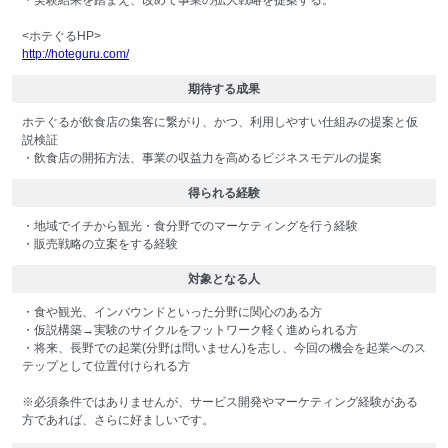
・実験結果を踏まえ、改めて事業の拡大戦略を提案する。
<ホテぐるHP>
http://hoteguru.com/
期待する成果
ホテぐるが飲食店の集客に繋がり、かつ、利用しやすい仕組みの提案と仮
説検証
・飲食店の開拓方法、事業の収益力を高めるビジネスモデルの提案
得られる経験
・地域でイチから観光・食分野でのマーケティングを行う経験
・販売戦略の立案をする経験
対象となる人
・食や観光、インバウンドといった分野に関心のある方
・仮説構築→実験のサイクルをフットワーク軽く進められる方
・将来、長野での起業(分野は問いません)を志し、今回の機会を起業へのス
テップとして位置付けられる方
※必須条件ではありませんが、サービス開発やマーケティング経験がある
方であれば、さらに好ましいです。