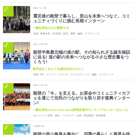
石川
2026.7.6
108
震災後の能登で暮らし、里山を未来へつなぐ。コミ
ュニティづくりに挑む長期インターン
一般社団法人のと復耕ラボ
地域／農林水産・6次産業／販売・接客／編集・ライティング
石川
2026.2.20
695
能登半島最北端の道の駅、その知られざる誕生秘話
に迫る! 道の駅の未来へつながる小さな歴史書をつ
くろう!
株式会社こみんぐる(株式会社のろし)
地域／PR・メディア／リサーチ・コンサルティング／編集・ライティング
石川
2026.2.20
494
能登の「今」を支える。お茶会やコミュニティカフ
ェを通じて住民のつながりを取り戻す復興インター
ン!
一般社団法人sien sien west(民間災害ボランティアセンター おらっちゃ
七尾)
まちづくり／医療・福祉・ヘルスケア／企画・商品開発／新規事業
石川
日前
22
823
能登の里山集落を舞台に、四季の暮らしと薬草を味