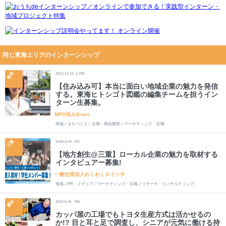
同じ東海エリアのインターンシップ
岐阜
2022.12.23
1,785
【住み込み可】本当に面白い地域企業の魅力を発信
する。東海ヒトシゴト図鑑の編集チームを担うイン
ターン生募集。
NPO法人G-net
地域／まちづくり／企画・商品開発／マーケティング・広報
三重
2026.6.29
162
【地方創生@三重】ローカル企業の魅力を取材する
インタビュアー募集!
一般社団法人わくわくスイッチ
地域／PR・メディア／マーケティング・広報／リサーチ・コンサルティング
愛知
2024.6.26
768
カッパ屋の工場でもトヨタ生産方式は活かせるの
か!? 目と耳と足で調査し、シニアが元気に働ける持