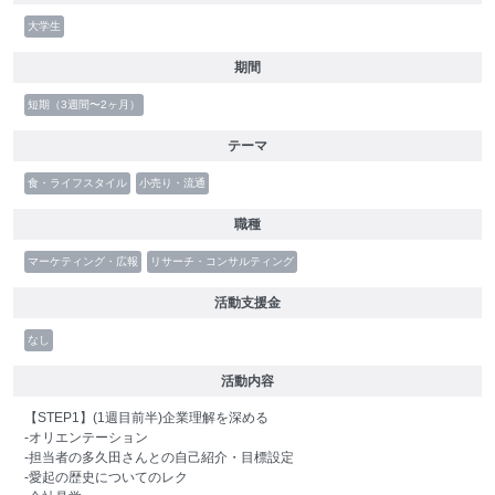
大学生
期間
短期（3週間〜2ヶ月）
テーマ
食・ライフスタイル
小売り・流通
職種
マーケティング・広報
リサーチ・コンサルティング
活動支援金
なし
活動内容
【STEP1】(1週目前半)企業理解を深める
-オリエンテーション
-担当者の多久田さんとの自己紹介・目標設定
-愛起の歴史についてのレク