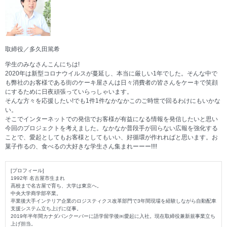
取締役／多久田篤希
学生のみなさんこんにちは!
2020年は新型コロナウイルスが蔓延し、本当に厳しい1年でした。そんな中で
も弊社のお客様である街のケーキ屋さんは日々消費者の皆さんをケーキで笑顔
にするために日夜頑張っていらっしゃいます。
そんな方々を応援したい!でも1件1件なかなかこのご時世で回るわけにもいかな
い。
そこでインターネットでの発信でお客様が有益になる情報を発信したいと思い
今回のプロジェクトを考えました。なかなか普段手が回らない広報を強化する
ことで、愛起としてもお客様としてもいい、好循環が作れればと思います。お
菓子作るの、食べるの大好きな学生さん集まれーーー!!!!
[プロフィール]
1992年 名古屋市生まれ
高校まで名古屋で育ち、大学は東京へ。
中央大学商学部卒業。
卒業後大手インテリア企業のロジスティクス改革部門で3年間現場を経験しながら自動配車
支援システム立ち上げに従事。
2019年半年間カナダバンクーバーに語学留学後㈱愛起に入社。現在取締役兼新規事業立ち
上げ担当。