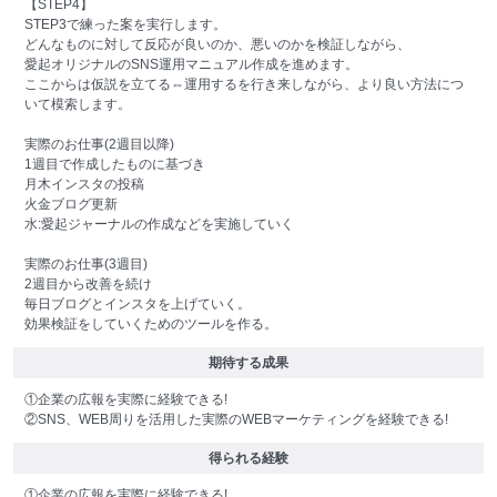
【STEP4】
STEP3で練った案を実行します。
どんなものに対して反応が良いのか、悪いのかを検証しながら、
愛起オリジナルのSNS運用マニュアル作成を進めます。
ここからは仮説を立てる⇔運用するを行き来しながら、より良い方法につ
いて模索します。
実際のお仕事(2週目以降)
1週目で作成したものに基づき
月木インスタの投稿
火金ブログ更新
水:愛起ジャーナルの作成などを実施していく
実際のお仕事(3週目)
2週目から改善を続け
毎日ブログとインスタを上げていく。
効果検証をしていくためのツールを作る。
期待する成果
①企業の広報を実際に経験できる!
②SNS、WEB周りを活用した実際のWEBマーケティングを経験できる!
得られる経験
①企業の広報を実際に経験できる!