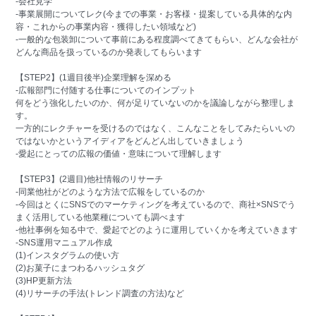
-会社見学
-事業展開についてレク(今までの事業・お客様・提案している具体的な内
容・これからの事業内容・獲得したい領域など)
-一般的な包装卸について事前にある程度調べてきてもらい、どんな会社が
どんな商品を扱っているのか発表してもらいます
【STEP2】(1週目後半)企業理解を深める
-広報部門に付随する仕事についてのインプット
何をどう強化したいのか、何が足りていないのかを議論しながら整理しま
す。
一方的にレクチャーを受けるのではなく、こんなことをしてみたらいいの
ではないかというアイディアをどんどん出していきましょう
-愛起にとっての広報の価値・意味について理解します
【STEP3】(2週目)他社情報のリサーチ
-同業他社がどのような方法で広報をしているのか
-今回はとくにSNSでのマーケティングを考えているので、商社×SNSでう
まく活用している他業種についても調べます
-他社事例を知る中で、愛起でどのように運用していくかを考えていきます
-SNS運用マニュアル作成
(1)インスタグラムの使い方
(2)お菓子にまつわるハッシュタグ
(3)HP更新方法
(4)リサーチの手法(トレンド調査の方法)など