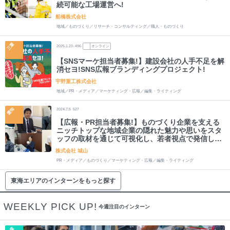
続可能な工場運営へ!
船橋株式会社
地域／ものづくり／リサーチ・コンサルティング／職人・ものづくり
三重
2025.1.23
496
オンライン
【SNSマーケ担当者募集!】建設会社の人手不足を解
消セヨ!SNS広報ブランディングプロジェクト!
宇野重工株式会社
地域／PR・メディア／マーケティング・広報／編集・ライティング
愛知
2024.7.5
527
【広報・PR担当者募集!】ものづくり企業を支える
ニッチトップな地域企業の隠れた魅力や思いをスタ
ッフの取材を通じて可視化し、若者視点で発信しま
せんか?
株式会社 城山
PR・メディア／ものづくり／マーケティング・広報／編集・ライティング
東海エリアのインターンをもっと探す
WEEKLY PICK UP!
今週注目のインターン