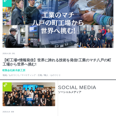
青森
2026.4.30
291
【町工場×情報発信】世界に誇れる技術を発信!工業のマチ八戸の町
工場から世界へ挑む!
有限会社鈴木鉄工所
地域／ものづくり／マーケティング・広報／職人・ものづくり
新潟
SOCIAL MEDIA
ソーシャルメディア
2026.6.8
308