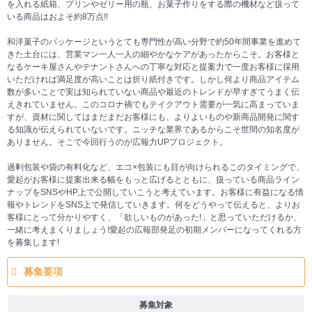
を入れる紙箱、プリンやゼリー用の瓶、お菓子作りをする際の機材など扱って
いる商品はおよそ約8万点!!
和洋菓子のパッケージというとても専門性が高い分野で約50年間事業を進めて
きた土台には、営業マン一人一人の細やかなケアがあったからこそ。お客様と
なるケーキ屋さんやテナントさんへの丁寧な対応と提案力で一度お客様に採用
いただければ満足度が高いことは折り紙付きです。しかし何より商品アイテム
数が多いことで実は知られていない商品や最近のトレンドが早すぎてうまく伝
えきれていません。このコロナ禍でもテイクアウト需要が一気に高まっていま
すが、資材に関してはまだまだお客様にも、よりよいものや新商品開発に関す
る知識が伝えられていないです。ニッチな業界であるからこそ世間の知名度が
ありません。そこで今回行うのが広報力UPプロジェクト。
過剰包装や袋の有料化など、エコ×包装にも目が向けられるこのタイミングで、
愛起がお客様に提案出来る幅をもっと広げるとともに、扱っている商品ライン
ナップをSNSやHP上で公開していこうと考えています。お客様に有益になる情
報やトレンドをSNS上で発信していきます。何をどうやって伝えると、よりお
客様にとって分かりやすく、「欲しいものがあった!」と思っていただけるか、
一緒に考えまくりましょう!愛起の広報部発足の初期メンバーになってくれる方
を募集します!
募集要項
募集対象