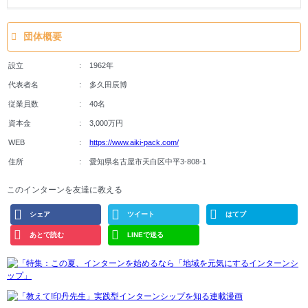
団体概要
設立
1962年
代表者名
多久田辰博
従業員数
40名
資本金
3,000万円
WEB
https://www.aiki-pack.com/
住所
愛知県名古屋市天白区中平3-808-1
このインターンを友達に教える
シェア
ツイート
はてブ
あとで読む
LINEで送る