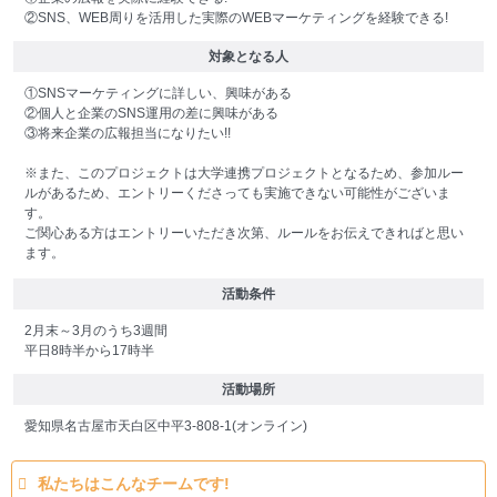
②SNS、WEB周りを活用した実際のWEBマーケティングを経験できる!
対象となる人
①SNSマーケティングに詳しい、興味がある
②個人と企業のSNS運用の差に興味がある
③将来企業の広報担当になりたい!!
※また、このプロジェクトは大学連携プロジェクトとなるため、参加ルー
ルがあるため、エントリーくださっても実施できない可能性がございま
す。
ご関心ある方はエントリーいただき次第、ルールをお伝えできればと思い
ます。
活動条件
2月末～3月のうち3週間
平日8時半から17時半
活動場所
愛知県名古屋市天白区中平3-808-1(オンライン)
私たちはこんなチームです!