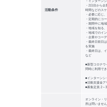
・インターンシ
・2日目から企
活動条件
時間などのスケ
・必要に応じ、
・定期的にコー
・期間中に地域
・地域を知る、
・地域でのイン
・企業やコーデ
・最終日前日は
を実施
・最終日は、イ
など
■新型コロナウ
問時に利用でき
■インターンシ
■活動支援金ア
■募集定員 2～
オンライン・リ
所は問いません