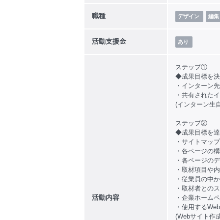
職種
デザイン
編集
活動支援金
あり
ステップ①
◆成果目標を決
・インターン先
・共有されたイ
(インターン生
ステップ②
◆成果目標を達
・サイトマップ
・各ページの構
・各ページのデ
・取材項目や内
・従業員の中か
・取材者とのス
活動内容
・企業ホームペ
・使用するWe
(Webサイト