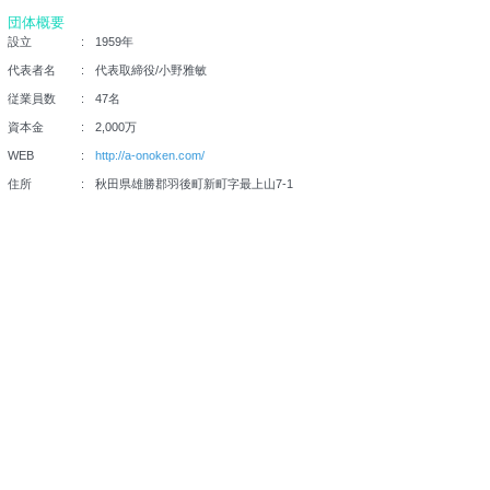
団体概要
設立
1959年
代表者名
代表取締役/小野雅敏
従業員数
47名
資本金
2,000万
WEB
http://a-onoken.com/
住所
秋田県雄勝郡羽後町新町字最上山7-1