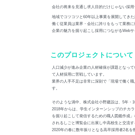
会社の将来を見通し求人目的だけじゃない採用
地域でコツコツと60年以上事業を展開してき
働く従業員は業界・会社に誇りをもって業務に
企業の魅力を掘り起こし採用につながるWebサ
このプロジェクトについて
人口減少が進み企業の人材確保が課題となって
て人材採用に苦戦しています。
業界の人手不足は非常に深刻で「現場で働く職
す。
そのような渦中、株式会社小野建設は、5年・
2018年からは、学生インターンシップのチ
を掘り起こして発信するための職人図鑑作成」
されるしごと博覧会に出展し中高校生と交流す
2020年の春に数年振りとなる高卒採用者2名