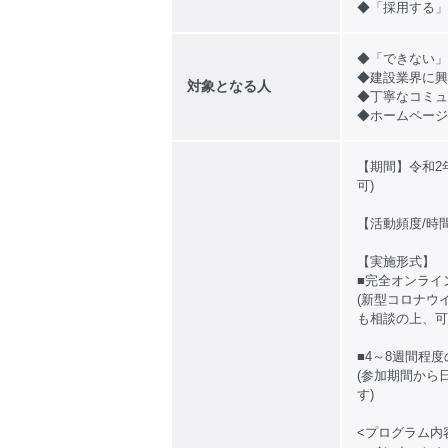
◆「採用する」
◆「できない」
◆建設業界に興
対象となる人
◆丁寧なコミュ
◆ホームページ
【期間】令和2
可)
【活動頻度/時
【実施形式】
■完全オンライ
(新型コロナウ
も相談の上、可
■4～8週間程
(参加期間から
す)
<プログラム内