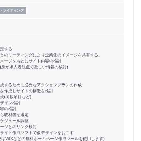
・ライティング
定する
とのミーティングにより企業側のイメージを共有する。
メージをもとにサイト内容の検討
自身が求人者視点で欲しい情報の検討)
成するために必要なアクションプランの作成
を作成しサイトの構造を検討
成(掲載項目など)
ザイン検討
容の検討
ら取材者を選定
ケジュール調整
ージとのリンク検討
bサイト作成ソフトで仮デザインをおこす
作成はWIXなどの無料ホームページ作成ツールを使用します)