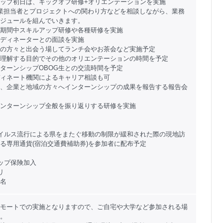
ップ初日は、キックオフ研修+オリエンテーションを実施
業担当者とプロジェクトへの関わり方などを相談しながら、業務
ジュールを組んでいきます。
期間中スキルアップ研修や各種研修を実施
ディネーターとの面談を実施
の方々と出会う場してランチ会やお茶会など実施予定
理解する目的でその他のオリエンテーションの時間を予定
ターンシップOBOG生との交流時間を予定
ィネート機関によるキャリア相談も可
、企業と地域の方々へインターンシップの成果を報告する報告会
ンターンシップ全般を振り返りする研修を実施
イルス流行による県をまたぐ移動の制限が緩和された際の現地訪
る専用通貨(宿泊交通費補助券)を参加者に配布予定
ップ保険加入
リ
3名
モートでの実施となりますので、ご自宅や大学など参加される場
。