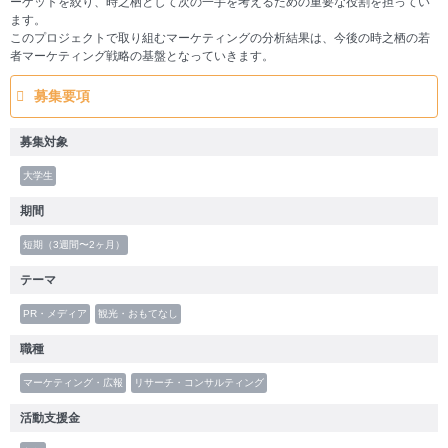
ーゲットを絞り、時之栖として次の一手を考えるための重要な役割を担ってい
ます。
このプロジェクトで取り組むマーケティングの分析結果は、今後の時之栖の若
者マーケティング戦略の基盤となっていきます。
募集要項
募集対象
大学生
期間
短期（3週間〜2ヶ月）
テーマ
PR・メディア
観光・おもてなし
職種
マーケティング・広報
リサーチ・コンサルティング
活動支援金