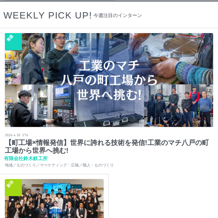
WEEKLY PICK UP!
今週注目のインターン
青森
2026.4.30
276
【町工場×情報発信】世界に誇れる技術を発信!工業のマチ八戸の町
工場から世界へ挑む!
有限会社鈴木鉄工所
地域／ものづくり／マーケティング・広報／職人・ものづくり
新潟