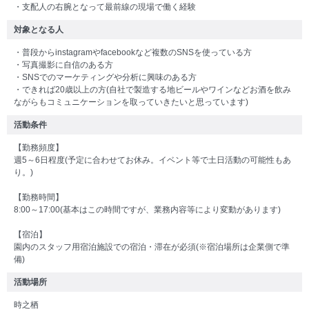
・支配人の右腕となって最前線の現場で働く経験
対象となる人
・普段からinstagramやfacebookなど複数のSNSを使っている方
・写真撮影に自信のある方
・SNSでのマーケティングや分析に興味のある方
・できれば20歳以上の方(自社で製造する地ビールやワインなどお酒を飲み
ながらもコミュニケーションを取っていきたいと思っています)
活動条件
【勤務頻度】
週5～6日程度(予定に合わせてお休み。イベント等で土日活動の可能性もあ
り。)
【勤務時間】
8:00～17:00(基本はこの時間ですが、業務内容等により変動があります)
【宿泊】
園内のスタッフ用宿泊施設での宿泊・滞在が必須(※宿泊場所は企業側で準
備)
活動場所
時之栖