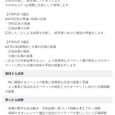
広告を作成し、経営者にプレゼンします。
その中から1つを実際に広告として使用します。
【STEP3】3週目
●SNS広告の実施 / 結果の分析
・SNS広告の実施
・広告結果の分析
広告したことによる結果を分析し、経営者に向けた報告の準備をします。
【STEP4】4週目
●広告の結果報告と今後の広報の提案
・広告結果の報告
・今後の広報の提案
これまでの分析結果をもとに、より効果的なターゲット層の特定とそのター
ゲットに向けた広報の内容や手段の提案を行います。
期待する成果
・秋に開催するイベントの集客に効果的な広告の提案と実施
・より集客が見込めるターゲットの特定とそのターゲットに向けた広報戦略
の提案
得られる経験
・各種の数字を読み解き、分析結果に基づいて戦略を考えて行く経験
・規模の大きいレジャー施設で自分のアイディアが形にしていく広報経験