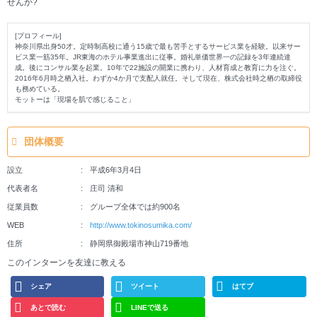
せんか?
[プロフィール]
神奈川県出身50才。定時制高校に通う15歳で最も苦手とするサービス業を経験。以来サー
ビス業一筋35年。JR東海のホテル事業進出に従事。婚礼単価世界一の記録を3年連続達
成。後にコンサル業を起業。10年で22施設の開業に携わり、人材育成と教育に力を注ぐ。
2016年6月時之栖入社。わずか4か月で支配人就任。そして現在、株式会社時之栖の取締役
も務めている。
モットーは「現場を肌で感じること」
団体概要
設立
平成6年3月4日
代表者名
庄司 清和
従業員数
グループ全体では約900名
WEB
http://www.tokinosumika.com/
住所
静岡県御殿場市神山719番地
このインターンを友達に教える
シェア
ツイート
はてブ
あとで読む
LINEで送る