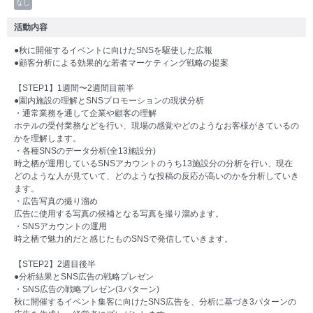
なし
活動内容
●秋に開催するイベントに向けたSNSを駆使した広報
●顧客分析による効果的な若者マーケティング戦略の提案
【STEP1】1週間〜2週間目前半
●園内施設の理解とSNSプロモーションの現状分析
・通常業務を通して企業や顧客の理解
ホテルの受付業務などを行い、現場の感覚やどのようなお客様がきているの
かを理解します。
・各種SNSのデータ分析(全13施設分)
時之栖が運用しているSNSアカウントのうち13施設分の分析を行い、現在
どのような人が見ていて、どのような投稿の反応が高いのかを分析していき
ます。
・広告写真の撮り溜め
広告に使用する写真の候補となる写真を撮り溜めます。
・SNSアカウントの運用
時之栖で魅力的だと感じたものSNSで発信していきます。
【STEP2】2週目後半
●分析結果とSNS広告の戦略プレゼン
・SNS広告の戦略プレゼン(3パターン)
秋に開催するイベント集客に向けたSNS広告を、分析に基づき3パターンの