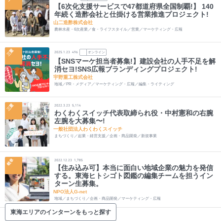
【6次化支援サービスで47都道府県全国制覇!】 140
年続く造酢会社と仕掛ける営業推進プロジェクト!
山二造酢株式会社
農林水産・6次産業／食・ライフスタイル／営業／マーケティング・広報
三重
オンライン
2025.1.23
496
【SNSマーケ担当者募集!】建設会社の人手不足を解
消セヨ!SNS広報ブランディングプロジェクト!
宇野重工株式会社
地域／PR・メディア／マーケティング・広報／編集・ライティング
三重
2022.3.23
5,114
わくわくスイッチ代表取締られ役・中村憲和の右腕
左腕を大募集〜!
一般社団法人わくわくスイッチ
まちづくり／起業・経営支援／企画・商品開発／新規事業
岐阜
2022.12.23
1,785
【住み込み可】本当に面白い地域企業の魅力を発信
する。東海ヒトシゴト図鑑の編集チームを担うイン
ターン生募集。
NPO法人G-net
地域／まちづくり／企画・商品開発／マーケティング・広報
東海エリアのインターンをもっと探す