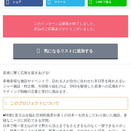
シェア
ツイート
LINEで送る
このインターンは募集が終了しました。
沢山のご応募ありがとうございました。
気になるリストに追加する
若者に響く広報を築きあげる!
多種多様な施設やイベントで、訪れる人が自分に合わせた非日常を味わえるレ
ジャー施設・時之栖。今回取り組むのは、SNSを駆使した若者への広報&マー
ケティング戦略の立案と実行に挑みます。
このプロジェクトについて
■特徴1:富士山を臨む圧倒的風景や多くの日本一を誇るこだわり抜いた施設。多
様なニーズに対応できる空間。
日本で唯一富士山のすそ野から頂上までをさえぎるものなく一望できるスポッ