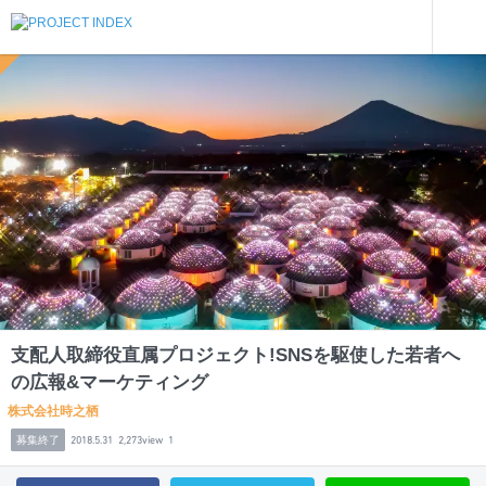
インターンを探す
支配人取締役直属プロジェクト!SNSを駆使した若者への広報&マーケティング
静岡
支配人取締役直属プロジェクト!SNSを駆使した若者へ
の広報&マーケティング
株式会社時之栖
募集終了
2018.5.31
2,273view
1