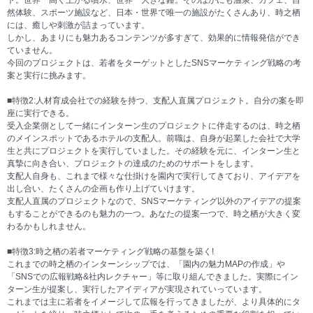
ト。世界一高く上がる噴水、世界一大きな鐘。そのほかにも温泉、カフェ、自
然体験、スポーツ施設など、日本・世界で唯一の施設がたくさんあり、時之栖
には、癒しや刺激が詰まっています。
しかし、あまりにも魅力あるコンテンツが多すぎて、効果的に情報発信ができ
ていません。
今回のプロジェクトは、若者をターゲットとしたSNSマーケティング戦略の考
案と実行に挑みます。
■特徴2:人材育成会社での経験を持つ、支配人直属プロジェクト。自分の案を即
座に実行できる。
受入企業側として一緒にインターン生のプロジェクトに伴走するのは、時之栖
のメインスポットであるホテルの支配人。前職は、自身が起業した会社で大学
生と共にプロジェクトを実行していました。その経験を元に、インターン生と
真摯に向き合い、プロジェクトの達成のためのサポートをします。
支配人自身も、これまで様々な仕掛けを園内で実行してきており、アイデアを
出し合い、たくさんの企画も作り上げていけます。
支配人直属のプロジェクトなので、SNSマーケティング以外のアイデアの提案
もすることができるのも魅力の一つ。あなたの提案一つで、時之栖が大きく変
わるかもしれません。
■特徴3:時之栖の若者マーケティング戦略の基盤を築く!
これまでの時之栖のインターンシップでは、「園内の魅力MAPの作成」や
「SNSでの広報戦略&社内レクチャー」等に取り組んできました。実際にイン
ターン生が提案し、実行したアイディアが実現されていっています。
これまでは主に若者をイメージして広報を行ってきましたが、より具体的にタ