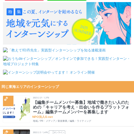
同じ東海エリアのインターンシップ
岐阜
2023.2.21
1,370
【編集チームメンバー募集】地域で働きたい人のた
めの「キャリアを考え・出会いを作るプラットフォ
ーム」編集チームメンバーを募集します
NPO法人G-net
地域／PR・メディア／新規事業／編集・ライティング
三重
オンライン
2022.2.3
1,495