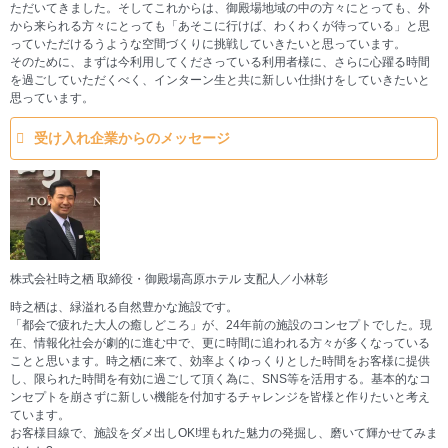
ただいてきました。そしてこれからは、御殿場地域の中の方々にとっても、外
から来られる方々にとっても「あそこに行けば、わくわくが待っている」と思
っていただけるうような空間づくりに挑戦していきたいと思っています。
そのために、まずは今利用してくださっている利用者様に、さらに心躍る時間
を過ごしていただくべく、インターン生と共に新しい仕掛けをしていきたいと
思っています。
受け入れ企業からのメッセージ
株式会社時之栖 取締役・御殿場高原ホテル 支配人／小林彰
時之栖は、緑溢れる自然豊かな施設です。
「都会で疲れた大人の癒しどころ」が、24年前の施設のコンセプトでした。現
在、情報化社会が劇的に進む中で、更に時間に追われる方々が多くなっている
ことと思います。時之栖に来て、効率よくゆっくりとした時間をお客様に提供
し、限られた時間を有効に過ごして頂く為に、SNS等を活用する。基本的なコ
ンセプトを崩さずに新しい機能を付加するチャレンジを皆様と作りたいと考え
ています。
お客様目線で、施設をダメ出しOK!埋もれた魅力の発掘し、磨いて輝かせてみま