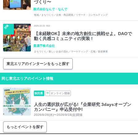
づくり〜
株式会社なんで・なんで
地域／まちづくり／企画・商品開発／リサーチ・コンサルティング
宮城
2025.10.15
552
【未経験OK】未来の地方創生に挑戦せよ。DAOで
動く共感コミュニティの実装 !
貴凛庁株式会社
まちづくり／新しいお金の流れ／マーケティング・広報／新規事業
東北エリアのインターンをもっと探す
同じ東北エリアのイベント情報
秋田県
オンライン開催
人生の選択肢が広がる!『企業研究 3daysオープン
カンパニー』申込受付中!
2026/8/26(水)〜2026/9/18(金)開催
もっとイベントを探す