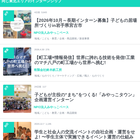
同じ東北エリアのインターンシップ
岩手
4
日前
3,643
【2026年10月～長期インターン募集】子どもの居場
所づくりin岩手県宮古市
NPO法人みやっこベース
地域／こども・教育／企画・商品開発／新規事業
青森
2026.4.30
276
【町工場×情報発信】世界に誇れる技術を発信!工業
のマチ八戸の町工場から世界へ挑む!
有限会社鈴木鉄工所
地域／ものづくり／マーケティング・広報／職人・ものづくり
岩手
24
日前
117
子どもが主役の“まち”をつくる!「みやっこタウン」
企画運営インターン
NPO法人みやっこベース
地域／こども・教育／企画・商品開発
秋田
2023.12.7
1,135
学生と社会人の交流イベントの自社企画・運営をせ
よ! 〜学生主体で実施できるイベント運営の仕組み