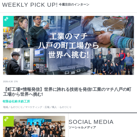
WEEKLY PICK UP!
今週注目のインターン
青森
2026.4.30
276
【町工場×情報発信】世界に誇れる技術を発信!工業のマチ八戸の町
工場から世界へ挑む!
有限会社鈴木鉄工所
地域／ものづくり／マーケティング・広報／職人・ものづくり
新潟
SOCIAL MEDIA
ソーシャルメディア