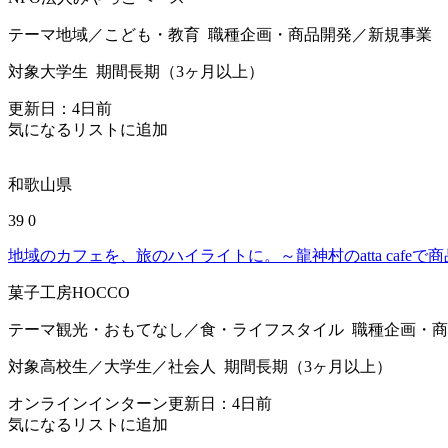
テーマ
地域／こども・教育
職種
企画・商品開発／新規事業
対象
大学生
期間
長期（3ヶ月以上）
更新日：
4
日前
気になるリストに追加
和歌山県
39
0
地域のカフェを、旅のハイライトに。～龍神村のatta cafe
菓子工房HOCCO
テーマ
観光・おもてなし／食・ライフスタイル
職種
企画・商
対象
高校生／大学生／社会人
期間
長期（3ヶ月以上）
オンラインインターン
更新日：
4
日前
気になるリストに追加