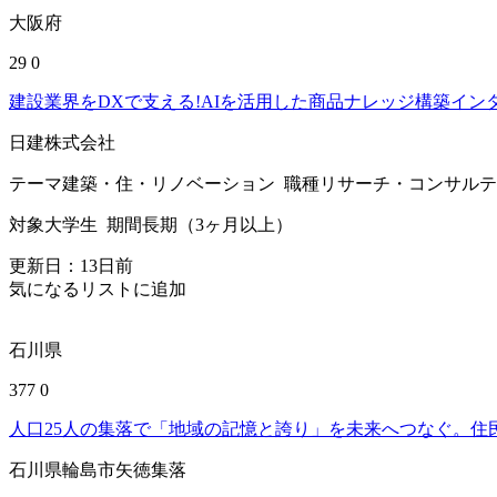
大阪府
29
0
建設業界をDXで支える!AIを活用した商品ナレッジ構築イン
日建株式会社
テーマ
建築・住・リノベーション
職種
リサーチ・コンサルテ
対象
大学生
期間
長期（3ヶ月以上）
更新日：
13
日前
気になるリストに追加
石川県
377
0
人口25人の集落で「地域の記憶と誇り」を未来へつなぐ。住
石川県輪島市矢徳集落