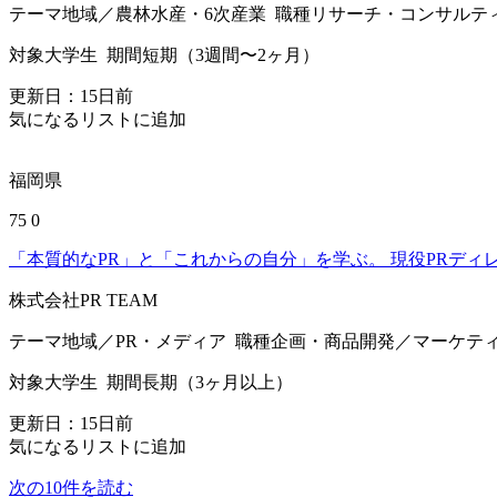
テーマ
地域／農林水産・6次産業
職種
リサーチ・コンサルテ
対象
大学生
期間
短期（3週間〜2ヶ月）
更新日：
15
日前
気になるリストに追加
福岡県
75
0
「本質的なPR」と「これからの自分」を学ぶ。 現役PRデ
株式会社PR TEAM
テーマ
地域／PR・メディア
職種
企画・商品開発／マーケテ
対象
大学生
期間
長期（3ヶ月以上）
更新日：
15
日前
気になるリストに追加
次の10件を読む