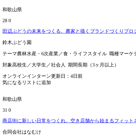
和歌山県
28
0
田辺ぶどうの未来をつくる。農家と描くブランドづくりプロ
鈴木ぶどう園
テーマ
農林水産・6次産業／食・ライフスタイル
職種
マーケ
対象
高校生／大学生／社会人
期間
長期（3ヶ月以上）
オンラインインターン
更新日：
4
日前
気になるリストに追加
和歌山県
31
0
商店街に新しい日常をつくれ。空き店舗から始まるフィット
合同会社はなむけ