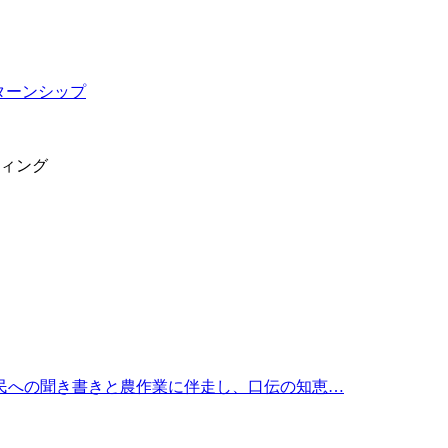
ターンシップ
ィング
民への聞き書きと農作業に伴走し、口伝の知恵…