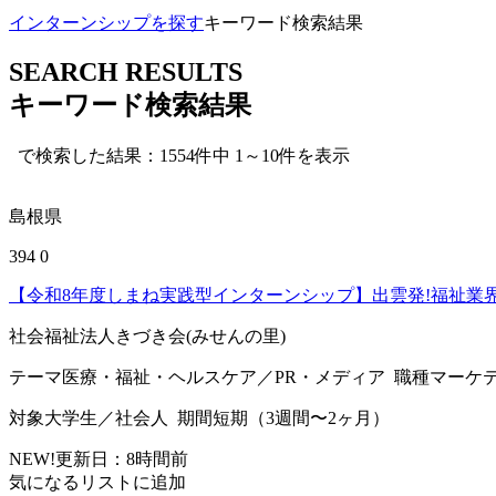
インターンシップを探す
キーワード検索結果
SEARCH RESULTS
キーワード検索結果
で検索した結果：1554件中 1～10件を表示
島根県
394
0
【令和8年度しまね実践型インターンシップ】出雲発!福祉業
社会福祉法人きづき会(みせんの里)
テーマ
医療・福祉・ヘルスケア／PR・メディア
職種
マーケ
対象
大学生／社会人
期間
短期（3週間〜2ヶ月）
NEW!
更新日：
8
時間前
気になるリストに追加