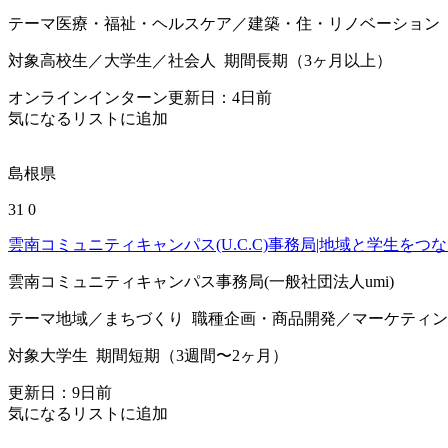
テーマ
医療・福祉・ヘルスケア／建築・住・リノベーション
対象
高校生／大学生／社会人
期間
長期（3ヶ月以上）
オンラインインターン
更新日：
4
日前
気になるリストに追加
島根県
31
0
雲南コミュニティキャンパス(U.C.C)事務局|地域と学生を
雲南コミュニティキャンパス事務局(一般社団法人umi)
テーマ
地域／まちづくり
職種
企画・商品開発／マーケティン
対象
大学生
期間
短期（3週間〜2ヶ月）
更新日：
9
日前
気になるリストに追加