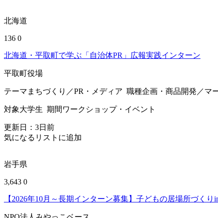
北海道
136
0
北海道・平取町で学ぶ「自治体PR」広報実践インターン
平取町役場
テーマ
まちづくり／PR・メディア
職種
企画・商品開発／マ
対象
大学生
期間
ワークショップ・イベント
更新日：
3
日前
気になるリストに追加
岩手県
3,643
0
【2026年10月～長期インターン募集】子どもの居場所づくり
NPO法人みやっこベース