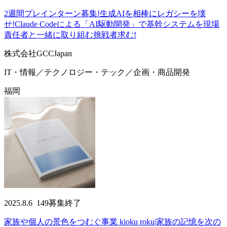
2週間プレインターン募集!生成AIを相棒にレガシーを壊
せ!Claude Codeによる「AI駆動開発」で基幹システムを現場
責任者と一緒に取り組む挑戦者求む!
株式会社GCCJapan
IT・情報／テクノロジー・テック／企画・商品開発
福岡
2025.8.6
149
募集終了
家族や個人の景色をつむぐ事業 kioku roku|家族の記憶を次の