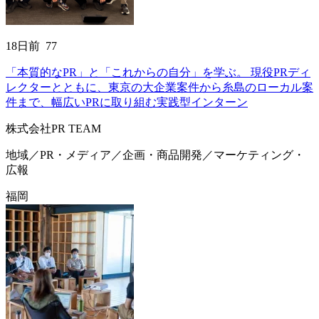
18
日前
77
「本質的なPR」と「これからの自分」を学ぶ。 現役PRディ
レクターとともに、東京の大企業案件から糸島のローカル案
件まで、幅広いPRに取り組む実践型インターン
株式会社PR TEAM
地域／PR・メディア／企画・商品開発／マーケティング・
広報
福岡