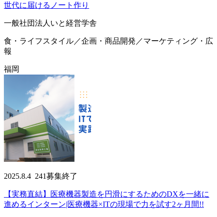
世代に届けるノート作り
一般社団法人いと経営学舎
食・ライフスタイル／企画・商品開発／マーケティング・広
報
福岡
2025.8.4
241
募集終了
【実務直結】医療機器製造を円滑にするためのDXを一緒に
進めるインターン|医療機器×ITの現場で力を試す2ヶ月間!!