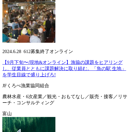
2024.6.28
612
募集終了
オンライン
【9月下旬〜/現地&オンライン】漁協の課題をヒアリング
し、従業員とともに課題解決に取り組む。「魚の駅 生地」
を学生目線で盛り上げろ!
JFくろべ漁業協同組合
農林水産・6次産業／観光・おもてなし／販売・接客／リサ
ーチ・コンサルティング
富山