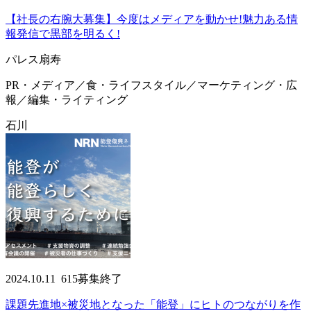
【社長の右腕大募集】今度はメディアを動かせ!魅力ある情
報発信で黒部を明るく!
パレス扇寿
PR・メディア／食・ライフスタイル／マーケティング・広
報／編集・ライティング
石川
2024.10.11
615
募集終了
課題先進地×被災地となった「能登」にヒトのつながりを作