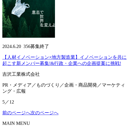
2024.6.20
356
募集終了
【人材イノベーション×地方製造業】イノベーションを共に
起こす新メンバー募集!&行政・企業への企画提案に挑戦!
吉沢工業株式会社
PR・メディア／ものづくり／企画・商品開発／マーケティ
ング・広報
5／12
前のページへ
次のページへ
MAIN MENU