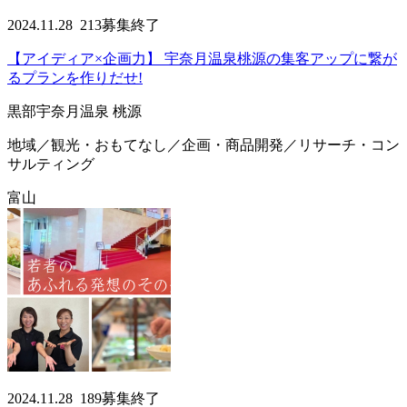
2024.11.28
213
募集終了
【アイディア×企画力】 宇奈月温泉桃源の集客アップに繋が
るプランを作りだせ!
黒部宇奈月温泉 桃源
地域／観光・おもてなし／企画・商品開発／リサーチ・コン
サルティング
富山
2024.11.28
189
募集終了