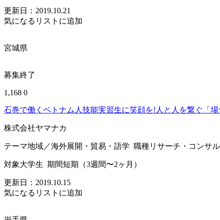
更新日：
2019.10.21
気になるリストに追加
宮城県
募集終了
1,168
0
石巻で働くベトナム人技能実習生に笑顔を!人と人を繋ぐ「場
株式会社ヤマナカ
テーマ
地域／海外展開・貿易・語学
職種
リサーチ・コンサル
対象
大学生
期間
短期（3週間〜2ヶ月）
更新日：
2019.10.15
気になるリストに追加
岩手県