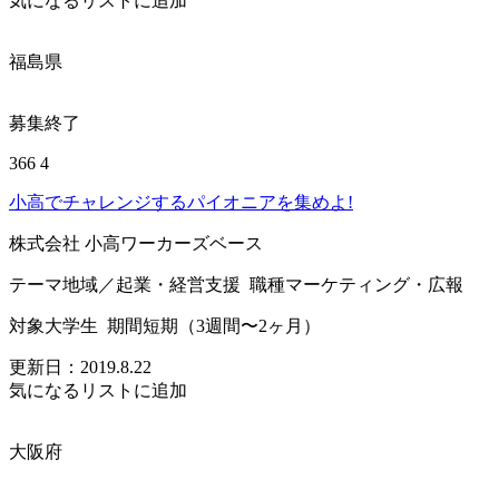
気になるリストに追加
福島県
募集終了
366
4
小高でチャレンジするパイオニアを集めよ!
株式会社 小高ワーカーズベース
テーマ
地域／起業・経営支援
職種
マーケティング・広報
対象
大学生
期間
短期（3週間〜2ヶ月）
更新日：
2019.8.22
気になるリストに追加
大阪府