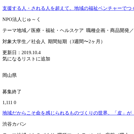
支援する人・される人を超えて。地域の福祉ベンチャーでつ
NPO法人じゅ～く
テーマ
地域／医療・福祉・ヘルスケア
職種
企画・商品開発／
対象
大学生／社会人
期間
短期（3週間〜2ヶ月）
更新日：
2019.10.4
気になるリストに追加
岡山県
募集終了
1,111
0
地域だからこそ命を感じられるものづくりの世界。「皮」が
渋谷カバン