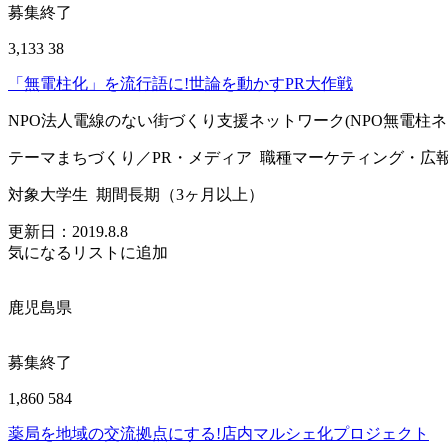
募集終了
3,133
38
「無電柱化」を流行語に!世論を動かすPR大作戦
NPO法人電線のない街づくり支援ネットワーク(NPO無電柱ネ
テーマ
まちづくり／PR・メディア
職種
マーケティング・広
対象
大学生
期間
長期（3ヶ月以上）
更新日：
2019.8.8
気になるリストに追加
鹿児島県
募集終了
1,860
584
薬局を地域の交流拠点にする!店内マルシェ化プロジェクト