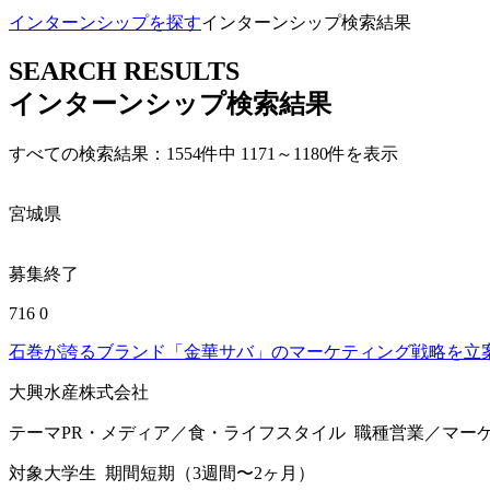
インターンシップを探す
インターンシップ検索結果
SEARCH RESULTS
インターンシップ検索結果
すべての検索結果：1554件中 1171～1180件を表示
宮城県
募集終了
716
0
石巻が誇るブランド「金華サバ」のマーケティング戦略を立
大興水産株式会社
テーマ
PR・メディア／食・ライフスタイル
職種
営業／マー
対象
大学生
期間
短期（3週間〜2ヶ月）