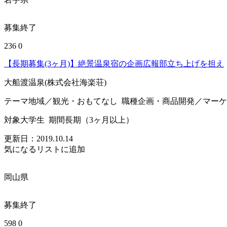
募集終了
236
0
【長期募集(3ヶ月)】絶景温泉宿の企画広報部立ち上げを担え
大船渡温泉(株式会社海楽荘)
テーマ
地域／観光・おもてなし
職種
企画・商品開発／マーケ
対象
大学生
期間
長期（3ヶ月以上）
更新日：
2019.10.14
気になるリストに追加
岡山県
募集終了
598
0