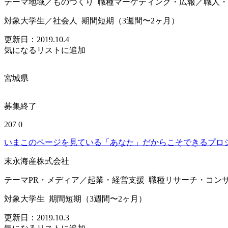
テーマ
地域／ものづくり
職種
マーケティング・広報／職人・
対象
大学生／社会人
期間
短期（3週間〜2ヶ月）
更新日：
2019.10.4
気になるリストに追加
宮城県
募集終了
207
0
いまこのページを見ている「あなた」だからこそできるプロ
末永海産株式会社
テーマ
PR・メディア／起業・経営支援
職種
リサーチ・コン
対象
大学生
期間
短期（3週間〜2ヶ月）
更新日：
2019.10.3