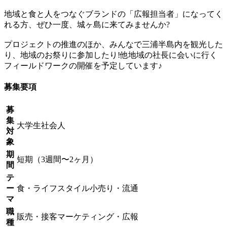
地域と食と人をつなぐブランドの「広報担当者」になってく
れる方、ぜひ一度、城ヶ島に来てみませんか?
プロジェクトの推進のほか、みんなで三浦半島内を観光した
り、地域のお祭りに参加したり!他地域の社長に会いに行く
フィールドワークの開催を予定しています♪
募集要項
募
集
大学生
社会人
対
象
期
短期（3週間〜2ヶ月）
間
テ
ー
食・ライフスタイル
小売り・流通
マ
職
販売・接客
マーケティング・広報
種