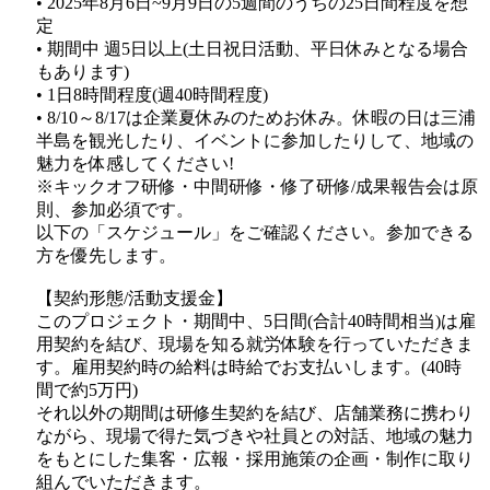
• 2025年8月6日~9月9日の5週間のうちの25日間程度を想
定
• 期間中 週5日以上(土日祝日活動、平日休みとなる場合
もあります)
• 1日8時間程度(週40時間程度)
• 8/10～8/17は企業夏休みのためお休み。休暇の日は三浦
半島を観光したり、イベントに参加したりして、地域の
魅力を体感してください!
※キックオフ研修・中間研修・修了研修/成果報告会は原
則、参加必須です。
以下の「スケジュール」をご確認ください。参加できる
方を優先します。
【契約形態/活動支援金】
このプロジェクト・期間中、5日間(合計40時間相当)は雇
用契約を結び、現場を知る就労体験を行っていただきま
す。雇用契約時の給料は時給でお支払いします。(40時
間で約5万円)
それ以外の期間は研修生契約を結び、店舗業務に携わり
ながら、現場で得た気づきや社員との対話、地域の魅力
をもとにした集客・広報・採用施策の企画・制作に取り
組んでいただきます。