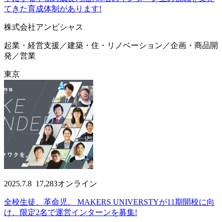
てきた育成体制があります!
株式会社アンビシャス
起業・経営支援／建築・住・リノベーション／企画・商品開
発／営業
東京
2025.7.8
17,283
オンライン
全校生徒、革命児。 MAKERS UNIVERSTYが11期開校に向
け、限定2名で運営インターンを募集!