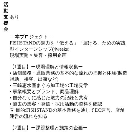
活
動
支
あり
援
金
==本プロジェクト==
FISHSTANDの魅力を「伝える」「届ける」ための実践
型インターンシップ(4weeks)
現場実働 × 集客・採用企画
【1週目】ー現場理解と情報収集ー
• 店舗業務・通販業務の基本的な流れの把握と体験(製造
補助、接客、出荷など)
• 三崎恵水産まぐろ加工場の工場見学
• 事業概要とブランド、商品理解
• 自分なりに感じた魅力の記録と共有
• 過去の集客・発信・採用活動の資料を確認
💡 目的:FISHSTANDの基本業務を通してEC運営、店舗
運営の流れを知る
【2週目】ー課題整理と施策の企画ー