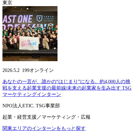
東京
2026.5.2
199
オンライン
あなたの一言が、誰かの“はじまり”になる。約4,000人の挑
戦を支える起業支援の最前線|未来の起業家を生み出す TSG
マーケティングインターン
NPO法人ETIC. TSG事業部
起業・経営支援／マーケティング・広報
関東エリアのインターンをもっと探す