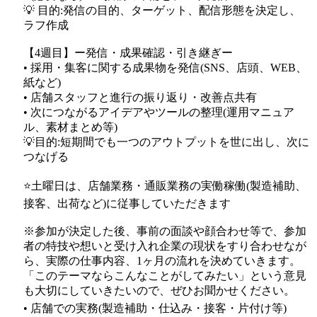
💡 目的:発信の目的、ターゲット、配信形態を決定し、
ラフ作成
【4週目】ー発信・成果確認・引き継ぎー
• 採用・集客に関する成果物を発信(SNS、店頭、WEB、
紙など)
• 店舗スタッフと進行の振り返り・改善点共有
• 次につながるアイデアやツールの整理(運用マニュア
ル、素材まとめ等)
💡目的:短期間でも一つのアウトプットを世に出し、次に
つなげる
⭐️土曜日は、店舗業務・通販業務の実働稼働(製造補助、
接客、出荷など)に従事していただきます
※参加が決定した後、事前の面談や顔合わせ等で、参加
者の特技や想いと受け入れ企業の現状をすり合わせなが
ら、実際の仕事内容、1ヶ月の流れを決めていきます。
「このテーマならこんなことがしてみたい」という意見
も大切にしていきたいので、ぜひお聞かせください。
• 店舗での実務(製造補助・仕込み・接客・片付け等)