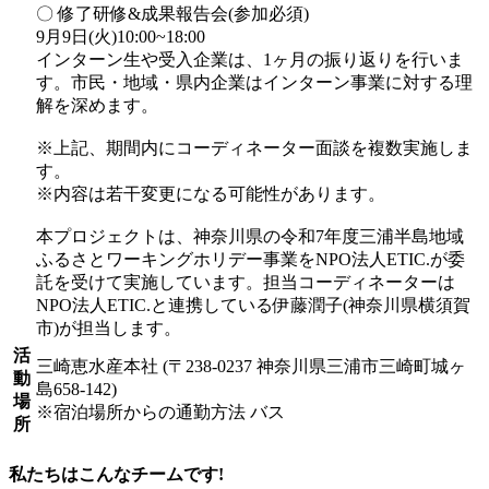
〇 修了研修&成果報告会(参加必須)
9月9日(火)10:00~18:00
インターン生や受入企業は、1ヶ月の振り返りを行いま
す。市民・地域・県内企業はインターン事業に対する理
解を深めます。
※上記、期間内にコーディネーター面談を複数実施しま
す。
※内容は若干変更になる可能性があります。
本プロジェクトは、神奈川県の令和7年度三浦半島地域
ふるさとワーキングホリデー事業をNPO法人ETIC.が委
託を受けて実施しています。担当コーディネーターは
NPO法人ETIC.と連携している伊藤潤子(神奈川県横須賀
市)が担当します。
活
三崎恵水産本社 (〒238-0237 神奈川県三浦市三崎町城ヶ
動
島658-142)
場
※宿泊場所からの通勤方法 バス
所
私たちはこんなチームです!