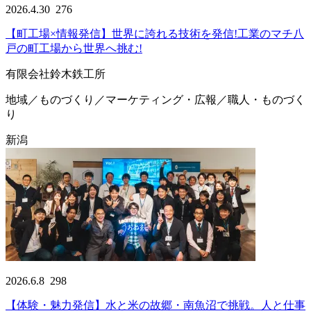
2026.4.30
276
【町工場×情報発信】世界に誇れる技術を発信!工業のマチ八
戸の町工場から世界へ挑む!
有限会社鈴木鉄工所
地域／ものづくり／マーケティング・広報／職人・ものづく
り
新潟
2026.6.8
298
【体験・魅力発信】水と米の故郷・南魚沼で挑戦。人と仕事