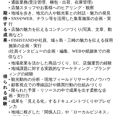
• 通販業務(受注管理、梱包・出荷、在庫管理)
• 店舗スタッフやお客様へのヒアリング・観察
期
• 地域を歩き、地元の人や観光客との対話・魅力の発見
待
• SNSやWEB、チラシ等を活用した集客施策の企画・実
す
行
る
• 店舗の魅力を伝えるコンテンツづくり(写真、文章、動
成
画など)
果
• FISHSTANDや社員、城ヶ島・三崎の魅力を伝える採用
施策の企画・実行
(社員インタビューの企画・編集、WEBや紙媒体での発
信など)
• 地場産業を活かした商品づくり、EC、店舗運営の経験
• 地域課題に対する実践的なマーケティング・ブランデ
ィングの経験
得
• 観光動向の分析・現地フィールドリサーチのノウハウ
ら
• 顧客視点での導線設計や購買行動の仕組みづくり
れ
• 限られた予算・リソースの中で成果を出す柔軟な企
る
画・実行力
経
• 成果を「見える化」するドキュメントづくりやプレゼ
験
ン力
• 地域に根ざした「関係人口」や「ローカルビジネス」