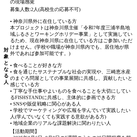
の現場感覚
募集人数:2人(高校生の応募不可)
• 神奈川県外に在住している方
本プロジェクトは神奈川県主催「令和7年度三浦半島地
域ふるさとワーキングホリデー事業」として実施してい
るため、現在神奈川県に在住している方はご参加いただ
けません。(学校や職場が神奈川県内でも、居住地が県
対
外であれば参加可能です。)
象
と
• 食べることが好きな方
な
• 食を通じたサステナブルな社会の実現や、三崎恵水産
る
のまぐろ問屋としての事業展開に共感し、貢献したいと
人
感じている方
• 丁寧な手仕事やよいものを食べることを大切にしてい
るFISHSTANDに共感し、主体的に参画できる方
• SNSや販促戦略に関心がある人
• 学校でマーケティングや広報を学んでいて実践したい
人(学んでいなくても実践する意欲がある方)
• 地域企業のリアルな課題解決に関わりたい人
【活動期間】