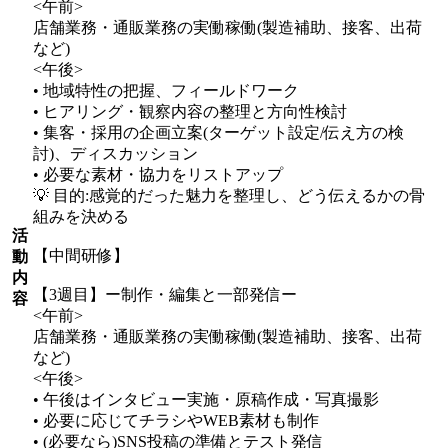
<午前>
店舗業務・通販業務の実働稼働(製造補助、接客、出荷
など)
<午後>
• 地域特性の把握、フィールドワーク
• ヒアリング・観察内容の整理と方向性検討
• 集客・採用の企画立案(ターゲット設定/伝え方の検
討)、ディスカッション
• 必要な素材・協力をリストアップ
💡 目的:感覚的だった魅力を整理し、どう伝えるかの骨
組みを決める
活
【中間研修】
動
内
【3週目】ー制作・編集と一部発信ー
容
<午前>
店舗業務・通販業務の実働稼働(製造補助、接客、出荷
など)
<午後>
• 午後はインタビュー実施・原稿作成・写真撮影
• 必要に応じてチラシやWEB素材も制作
• (必要なら)SNS投稿の準備とテスト発信