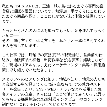
私たちFISHSTANDは、三浦・城ヶ島にあるまぐろ専門の直
営店と通販を運営しています。無添加・手づくりにこだわっ
たまぐろ商品を揃え、ここにしかない味と体験を提供してい
ます。
もっとたくさんの人に店を知ってもらい、足を運んでもらう
ために──
その「届け方」や「伝え方」を、私たちと一緒に考えてくれ
る人を探しています。
この仕事では、店舗での実務(商品の製造補助、営業前の仕
込み、通販商品の梱包・出荷作業など)を実際に経験しなが
ら、現場のリアルをふまえたマーケティング・集客・採用施
策に取り組んでいただきます。
スタッフへのヒアリングに加え、地域を知り、地元の人たち
と会話する中で見えてくる“城ヶ島ならでは”の魅力やストー
リーを発信したり、SNS・WEB・チラシなどを活用した集
客アイデアの立案、さらには「ここで働いてみたい」と思っ
てもらえる採用施策の企画(社員インタビューやコンテンツ
制作など)にもチャレンジしていただきます。