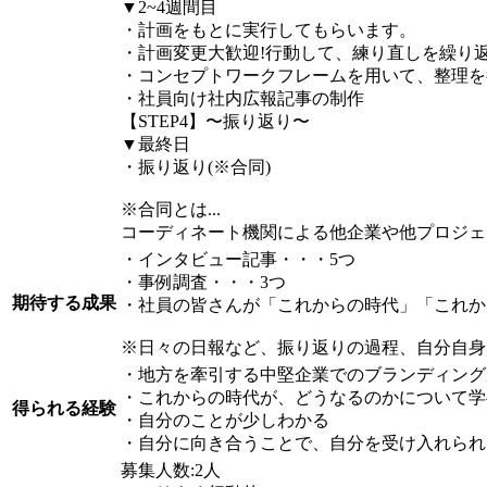
▼2~4週間目
・計画をもとに実行してもらいます。
・計画変更大歓迎!行動して、練り直しを繰り返
・コンセプトワークフレームを用いて、整理を
・社員向け社内広報記事の制作
【STEP4】〜振り返り〜
▼最終日
・振り返り(※合同)
※合同とは...
コーディネート機関による他企業や他プロジェ
・インタビュー記事・・・5つ
・事例調査・・・3つ
期待する成果
・社員の皆さんが「これからの時代」「これか
※日々の日報など、振り返りの過程、自分自身
・地方を牽引する中堅企業でのブランディング
・これからの時代が、どうなるのかについて学
得られる経験
・自分のことが少しわかる
・自分に向き合うことで、自分を受け入れられ
募集人数:2人