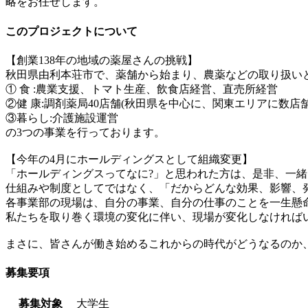
略をお任せします。
このプロジェクトについて
【創業138年の地域の薬屋さんの挑戦】
秋田県由利本荘市で、薬舗から始まり、農薬などの取り扱い
① 食 :農業支援、トマト生産、飲食店経営、直売所経営
②健 康:調剤薬局40店舗(秋田県を中心に、関東エリアに数店舗
③暮らし:介護施設運営
の3つの事業を行っております。
【今年の4月にホールディングスとして組織変更】
「ホールディングスってなに?」と思われた方は、是非、一緒
仕組みや制度としてではなく、「だからどんな効果、影響、
各事業部の現場は、自分の事業、自分の仕事のことを一生懸
私たちを取り巻く環境の変化に伴い、現場が変化しなければ
まさに、皆さんが働き始めるこれからの時代がどうなるのか、
募集要項
募集対象
大学生