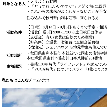
・ノリよく行動的
対象となる人
・「どうすればいいですか?」と聞く前に1回
・これからの未来がよくわからないことが不安
住み込みで秋田県由利本荘市に来られる方
【日 程】8月14日～9月8日(あくまで予定・相談
【活 動】週5日 9:00~17:00 ※土日祝日は休み
活動条件
【支援金】有り(食費は自炊のため実費)
【好条件】交通費、宿泊費は全額企業負担
【宿泊先】シェアハウス ※地元学生も住んで
・秋田県由利本荘市 本社並びに同市の店舗や
活動場所
本社:秋田県由利本荘市川口字八幡前261番地
・書籍:100年時代「ライフシフト」を読んで来
事前課題
・「VUCA時代」についてスライド1枚にまと
私たちはこんなチームです!