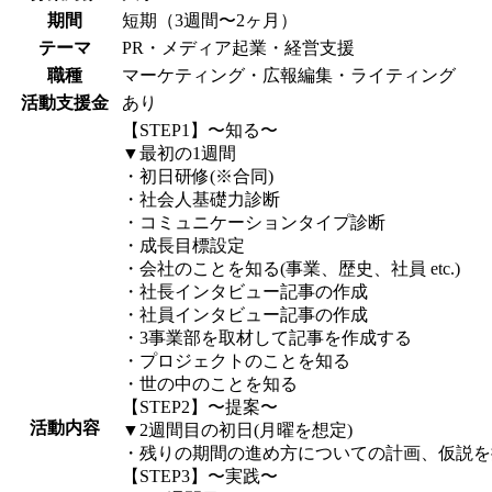
期間
短期（3週間〜2ヶ月）
テーマ
PR・メディア
起業・経営支援
職種
マーケティング・広報
編集・ライティング
活動支援金
あり
【STEP1】〜知る〜
▼最初の1週間
・初日研修(※合同)
・社会人基礎力診断
・コミュニケーションタイプ診断
・成長目標設定
・会社のことを知る(事業、歴史、社員 etc.)
・社長インタビュー記事の作成
・社員インタビュー記事の作成
・3事業部を取材して記事を作成する
・プロジェクトのことを知る
・世の中のことを知る
【STEP2】〜提案〜
活動内容
▼2週間目の初日(月曜を想定)
・残りの期間の進め方についての計画、仮説を
【STEP3】〜実践〜