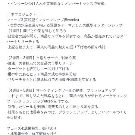
・インターン受け入れ企業関係なくメンバーミックスで実施。
==本プロジェクト===
フェーズ3:実践型インターンシップ(5weeks)
・実際の水産企業が抱える課題をテーマとした実践型インターンシップ
【1週目】商品と企業を詳しく知ろう
-経営者の話を聞く、商品サンプルを試食する、商品が販売されているスー
パーをリサーチする
-上記を踏まえて、浜人の商品の魅力を掘り下げ攻め筋を検討
【2週目～3週目】市場リサーチ、戦略立案
-健康、美容観点での食品の市場リサーチ
-ターゲットを設定しニーズ掘り下げる
-世の中にあるヒット商品の成功事例を分析
-リサーチをもとに健康観点での海藻PR戦略を立案する
【4週目～5週目】マーケティングツールの制作、ブラッシュアップ
-これまでに練り込んだ戦略をもとに、商品の魅力が伝わるマーケティング
ツール(チラシ、ポップetc)を制作する。
-制作したツールを実際に消費者のもとに届け反応を探る。
-結果をもとに改善点をみつけ、ブラッシュアップ。よりよいツールづくり
を目指す。
フェーズ4:成果報告、振り返り
・成果報告会、修了研修を行う。