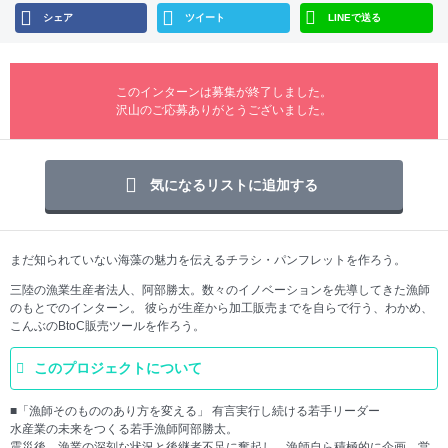
シェア
ツイート
LINEで送る
このインターンは募集が終了しました。
沢山のご応募ありがとうございました。
気になるリストに追加する
まだ知られていない海藻の魅力を伝えるチラシ・パンフレットを作ろう。
三陸の漁業生産者法人、阿部勝太。数々のイノベーションを先導してきた漁師
のもとでのインターン。 彼らが生産から加工販売までを自らで行う、わかめ、
こんぶのBtoC販売ツールを作ろう。
このプロジェクトについて
■「漁師そのもののあり方を変える」 有言実行し続ける若手リーダー
水産業の未来をつくる若手漁師阿部勝太。
震災後、漁業の深刻な状況と後継者不足に奮起し、漁師自ら積極的に企画、営