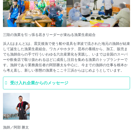
三陸の漁業を引っ張る若きリーダーが束ねる漁業生産組合
浜人(はまんと)は、震災後漁で使う船や道具を津波で流された地元の漁師が結束
して誕生した漁業生産組合。ワカメやホタテ、昆布の養殖から、加工、販売ま
でも漁師自らの手で行ういわゆる六次産業化を実践し、いまでは全国のスーパ
ーや飲食店で取り扱われるほどに成長し注目を集める漁業のトップランナーで
す。漁師であり業務責任者の阿部勝太を中心に、今までの漁師の仕事を根本か
ら考え直し、新しい形態の漁業をここ十三浜からはじめようとしています。
受け入れ企業からのメッセージ
漁師／阿部 勝太