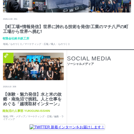
2026.4.30
291
【町工場×情報発信】世界に誇れる技術を発信!工業のマチ八戸の町
工場から世界へ挑む!
有限会社鈴木鉄工所
地域／ものづくり／マーケティング・広報／職人・ものづくり
新潟
SOCIAL MEDIA
ソーシャルメディア
2026.6.8
308
【体験・魅力発信】水と米の故
郷・南魚沼で挑戦。人と仕事を
めぐる「越境取材インターン」
南魚沼の人事部 YUKIGUNI-ISSHIN
地域／PR・メディア／マーケティング・広報／編集・ラ
イティング