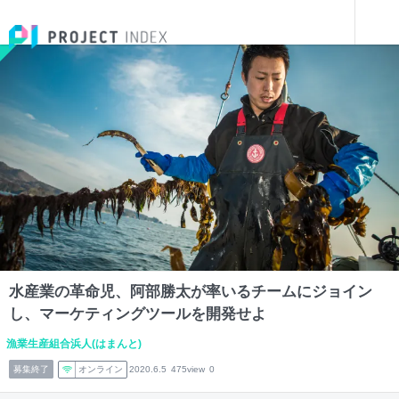
インターンを探す
水産業の革命児、阿部勝太が率いるチームにジョインし、マーケティングツールを開発せよ
宮城
水産業の革命児、阿部勝太が率いるチームにジョイン
し、マーケティングツールを開発せよ
漁業生産組合浜人(はまんと)
募集終了
オンライン
2020.6.5
475view
0