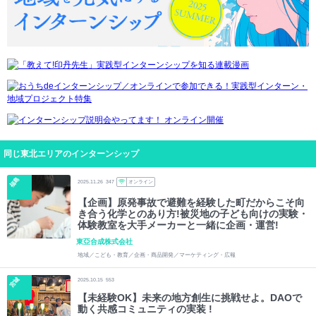
同じ東北エリアのインターンシップ
福島
2025.11.26
347
オンライン
【企画】原発事故で避難を経験した町だからこそ向
き合う化学とのあり方!被災地の子ども向けの実験・
体験教室を大手メーカーと一緒に企画・運営!
東亞合成株式会社
地域／こども・教育／企画・商品開発／マーケティング・広報
宮城
2025.10.15
553
【未経験OK】未来の地方創生に挑戦せよ。DAOで
動く共感コミュニティの実装 !