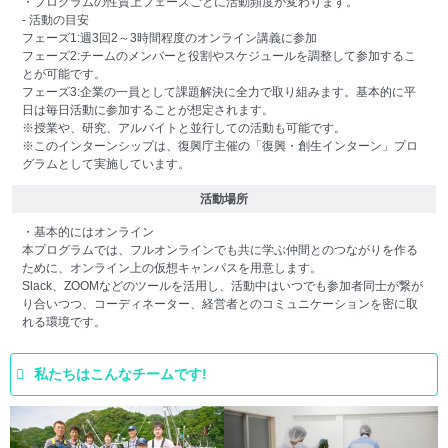
・プログラムの性質上フェーズごとに活動頻度が変わります。
- 活動の目安
フェーズ1:週3回2～3時間程度のオンライン講義に参加
フェーズ2:チームのメンバーと役割やスケジュールを調整して参加するこ
とが可能です。
フェーズ3:企業の一員として課題解決に全力で取り組みます。基本的に平
日は毎日活動に参加することが想定されます。
※授業や、研究、アルバイトと並行しての活動も可能です。
※このインターンシップは、復興庁主催の「復興・創生インターン」プロ
グラムとして実施しています。
活動場所
・基本的にはオンライン
本プログラムでは、フルオンラインでも共に学ぶ仲間とのつながりを作る
ために、オンライン上の仮想キャンパスを用意します。
Slack、ZOOMなどのツールを活用し、活動中はいつでも参加者同士が繋が
り合いつつ、コーディネーター、経営者とのコミュニケーションを密に取
れる環境です。
私たちはこんなチームです!