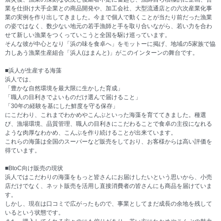
業を仕掛け大手企業との商品開発や、加工会社、大型流通店との六次産業化事
業の実例を作り出してきました。今まで個人で動くことが当たり前だった漁業
の姿ではなく、数少ない地元の若手漁師と手を取り合いながら、若い力を合わ
せて新しい漁業をつくっていこうと全国を駆け巡っています。
そんな彼が中心となり「浜の味を食卓へ」をモットーに掲げ、地域の5家族で協
力しあう漁業生産組合「浜人(はまんと)」がこのインターンの舞台です。
■浜人が生産する海藻
浜人では、
「豊かな自然環境を最大限に生かした育成」
「職人の目利きでよいものだけ選んで届けること」
「30年の経験を基にした鮮度を守る保存」
にこだわり、これまでわかめやこんぶといった海藻を育ててきました。種選
び、漁場環境、品質管理、職人の目利きにこだわることで食卓の主役になれる
ような肉厚なわかめ、こんぶを作り続けることが出来ています。
これらの海藻は全国のスーパーなど販売をしており、お客様からは高い評価を
得ています。
■BtoC向け販売の現状
浜人ではこだわりの海藻をもっと皆さんにお届けしたいという思いから、小売
店だけでなく、ネット販売を活用し直接消費者の皆さんにも商品を届けていま
す。
しかし、現在は口コミで広がったもので、事業としてまだ成長の余地を残して
いるという状態です。