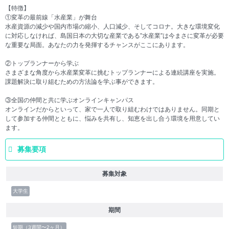
【特徴】
①変革の最前線「水産業」が舞台
水産資源の減少や国内市場の縮小、人口減少、そしてコロナ。大きな環境変化
に対応しなければ、島国日本の大切な産業である”水産業”は今まさに変革が必要
な重要な局面。あなたの力を発揮するチャンスがここにあります。
②トップランナーから学ぶ
さまざまな角度から水産業変革に挑むトップランナーによる連続講座を実施。
課題解決に取り組むための方法論を学ぶ事ができます。
③全国の仲間と共に学ぶオンラインキャンパス
オンラインだからといって、家で一人で取り組むわけではありません。同期と
して参加する仲間とともに、悩みを共有し、知恵を出し合う環境を用意してい
ます。
募集要項
募集対象
大学生
期間
短期（3週間〜2ヶ月）