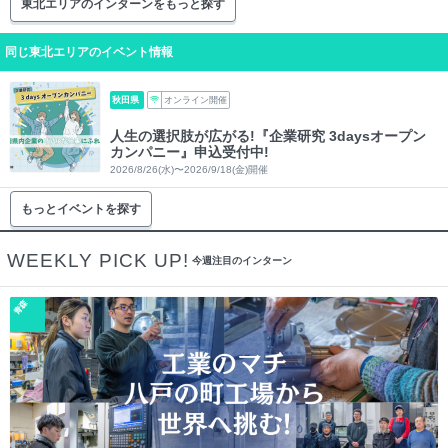
東北エリアのインターンをもっと探す
同じ東北エリアのイベント情報
秋田県
オンライン開催
人生の選択肢が広がる!『企業研究 3daysオープン
カンパニー』申込受付中!
2026/8/26(水)〜2026/9/18(金)開催
もっとイベントを探す
WEEKLY PICK UP!
今週注目のインターン
青森