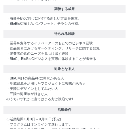
期待する成果
・海藻をBtoC向けにPRする新しい方法を確立。
・BtoBtoC向けのパンフレット、チラシの作成。
得られる経験
・業界を変革するイノベーターのもとでのビジネス経験
・食品業界におけるマーケティング、リサーチに関する知識
・消費者の真のニーズを見つけ出す経験
・BtoC、BtoBtoCビジネスを実際に体験することが出来る
対象となる人
・BtoC向けの商品PRに興味がある人
・地域資源を活用したプロジェクトに興味がある人
・実際にデザインをしてみたい人
・三陸の海産物が好きな人
のうちいずれかに当てはまる方は歓迎です!
活動条件
◇活動期間:8月3日～9月30日(予定)
・プログラムはオンラインで進行します。