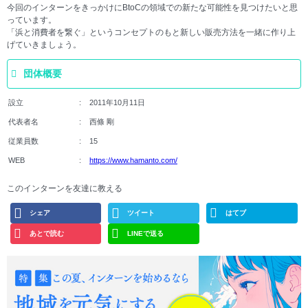
今回のインターンをきっかけにBtoCの領域での新たな可能性を見つけたいと思
っています。
「浜と消費者を繋ぐ」というコンセプトのもと新しい販売方法を一緒に作り上
げていきましょう。
団体概要
設立
2011年10月11日
代表者名
西條 剛
従業員数
15
WEB
https://www.hamanto.com/
このインターンを友達に教える
シェア
ツイート
はてブ
あとで読む
LINEで送る