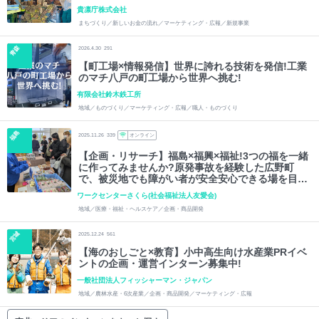
貴凛庁株式会社
まちづくり／新しいお金の流れ／マーケティング・広報／新規事業
青森
2026.4.30
291
【町工場×情報発信】世界に誇れる技術を発信!工業
のマチ八戸の町工場から世界へ挑む!
有限会社鈴木鉄工所
地域／ものづくり／マーケティング・広報／職人・ものづくり
福島
2025.11.26
339
オンライン
【企画・リサーチ】福島×福興×福祉!3つの福を一緒
に作ってみませんか?原発事故を経験した広野町
で、被災地でも障がい者が安全安心できる場を目指
して自治体に提案!
ワークセンターさくら(社会福祉法人友愛会)
地域／医療・福祉・ヘルスケア／企画・商品開発
宮城
2025.12.24
561
【海のおしごと×教育】小中高生向け水産業PRイベ
ントの企画・運営インターン募集中!
一般社団法人フィッシャーマン・ジャパン
地域／農林水産・6次産業／企画・商品開発／マーケティング・広報