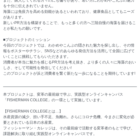
また、購入してくれる方々のにも偏りがあり、若い方にわかめやこんぶの魅力
を十分に伝えきれていません。
海藻には免疫力を高める効能があるといわれており、健康食品としてもニーズ
があります。
新しいPR方法を構築することで、もっと多くの方へ三陸自慢の海藻を届けるこ
とが私たちの願いです。
■プロジェクトのミッション
今回のプロジェクトでは、わかめやこんぶの隠された魅力を探し出し、その情
報をポスターやチラシ、SNSなどのあらゆる発信方法を活用して全国に広げて
いくことに挑戦してもらいただきます。
消費者が本当に魅力を感じるPR方法を考え抜き、より多くの人々に海藻のおい
しさ、そして可能性を発信してください!
このプロジェクトが浜と消費者を繋ぐ新たな一歩になることを期待しています!
本プロジェクトは、変革の最前線で学ぶ、実践型オンラインキャンパス
「FISHERMAN COLLEGE」の一環として実施しています。
【FISHERMAN COLLEGEとは…】
水産資源の減少、担い手不足、魚離れ。さらにコロナ危機、今まさに変化が必
要とされている日本の水産業。
フィッシャーマン・カレッジは、その最前線で活動する変革者のもとで学び、
課題解決に取り組む実践型オンラインキャンパスです。