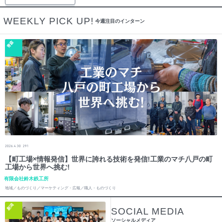
WEEKLY PICK UP!
今週注目のインターン
青森
2026.4.30
291
【町工場×情報発信】世界に誇れる技術を発信!工業のマチ八戸の町
工場から世界へ挑む!
有限会社鈴木鉄工所
地域／ものづくり／マーケティング・広報／職人・ものづくり
新潟
SOCIAL MEDIA
ソーシャルメディア