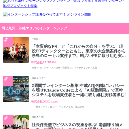
同じ九州・沖縄エリアのインターンシップ
福岡
日前
17
77
「本質的なPR」と「これからの自分」を学ぶ。 現
役PRディレクターとともに、東京の大企業案件から
糸島のローカル案件まで、幅広いPRに取り組む実践
型インターン
株式会社PR TEAM
地域／PR・メディア／企画・商品開発／マーケティング・広報
福岡
2026.5.11
147
2週間プレインターン募集!生成AIを相棒にレガシー
を壊せ!Claude Codeによる「AI駆動開発」で基幹
システムを現場責任者と一緒に取り組む挑戦者求む!
株式会社GCCJapan
IT・情報／テクノロジー・テック／企画・商品開発
福岡
2026.7.7
114
社長伴走型でビジネスの視座を学ぶ! 老舗練り物メ