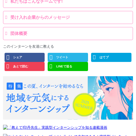
私たちはこんなチームです!
受け入れ企業からのメッセージ
団体概要
このインターンを友達に教える
シェア
ツイート
はてブ
あとで読む
LINEで送る