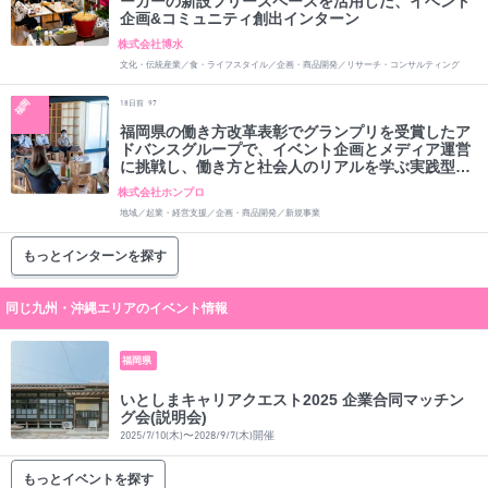
ーカーの新設フリースペースを活用した、イベント
企画&コミュニティ創出インターン
株式会社博水
文化・伝統産業／食・ライフスタイル／企画・商品開発／リサーチ・コンサルティング
福岡
日前
18
97
福岡県の働き方改革表彰でグランプリを受賞したア
ドバンスグループで、イベント企画とメディア運営
に挑戦し、働き方と社会人のリアルを学ぶ実践型短
期インターン
株式会社ホンプロ
地域／起業・経営支援／企画・商品開発／新規事業
もっとインターンを探す
同じ九州・沖縄エリアのイベント情報
福岡県
いとしまキャリアクエスト2025 企業合同マッチン
グ会(説明会)
2025/7/10(木)〜2028/9/7(木)開催
もっとイベントを探す