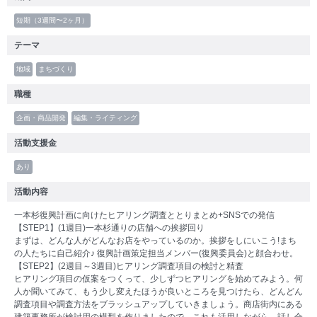
短期（3週間〜2ヶ月）
テーマ
地域
まちづくり
職種
企画・商品開発
編集・ライティング
活動支援金
あり
活動内容
一本杉復興計画に向けたヒアリング調査ととりまとめ+SNSでの発信
【STEP1】(1週目)一本杉通りの店舗への挨拶回り
まずは、どんな人がどんなお店をやっているのか。挨拶をしにいこう!まち
の人たちに自己紹介♪ 復興計画策定担当メンバー(復興委員会)と顔合わせ。
【STEP2】(2週目～3週目)ヒアリング調査項目の検討と精査
ヒアリング項目の仮案をつくって、少しずつヒアリングを始めてみよう。何
人か聞いてみて、もう少し変えたほうが良いところを見つけたら、どんどん
調査項目や調査方法をブラッシュアップしていきましょう。商店街内にある