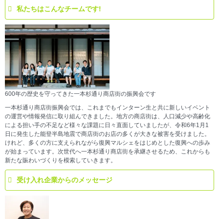
私たちはこんなチームです!
600年の歴史を守ってきた一本杉通り商店街の振興会です
一本杉通り商店街振興会では、これまでもインターン生と共に新しいイベント
の運営や情報発信に取り組んできました。地方の商店街は、人口減少や高齢化
による担い手の不足など様々な課題に日々直面していましたが、令和6年1月1
日に発生した能登半島地震で商店街のお店の多くが大きな被害を受けました。
けれど、多くの方に支えられながら復興マルシェをはじめとした復興への歩み
が始まっています。次世代へ一本杉通り商店街を承継させるため、これからも
新たな賑わいづくりを模索していきます。
受け入れ企業からのメッセージ