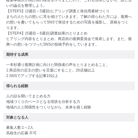
建築事務所が検討用の模型を作りましたので、これも活用しながら、話し合
いの論点を整理しよう。
【STEP3】(3週目～5週目)ヒアリング調査と発信用素材づくり
まちの人たちの想いに耳を傾けていきます。了解の得られた方には、復興へ
の想いを書いてもらってSNSで発信するための写真を撮影し、原稿をつく
ります。
【STEP4】(5週目～6週目)調査結果のとりまとめ
ヒアリング内容をとりまとめ、商店街の復興委員会で発表します。また、復
興への想いをつづったSNSの投稿予約をしていきます。
期待する成果
一本杉通り復興計画に向けた関係者の声をとりまとめること。
1.商店街の店主の想いを言葉にすること。20店舗以上
2.SNSでアップする記事10以上
得られる経験
人の話を聞いてまとめる力
地域づくりのベースとなる現状を分析する力
地域の人と関係性をつくりながら、未来を描く経験
対象となる人
募集人数:1～2人
高校生の応募:不可