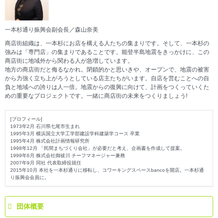
一本杉通り振興会副会長／森山奈美
商店街組織は、一本杉にお店を構える人たちの集まりです。そして、一本杉の
強みは「専門店」の集まりであることです。能登半島地震をきっかけに、この
商店街に地域外から関わる人が急増しています。
地方の商店街だと侮るなかれ。閉鎖的かと思いきや、オープンで、地震の被害
から力強く立ち上がろうとしている店主たちがいます。自店を営むことへの自
負と地域への誇りは人一倍。地震からの復興に向けて、計画をつくっていくた
めの重要なプロジェクトです。一緒に商店街の未来をつくりましょう!
[プロフィール]
1973年2月 石川県七尾市生まれ
1995年3月 横浜国立大学工学部建設学科建築学コース 卒業
1995年4月 株式会社計画情報研究所
1998年12月 「民間まちづくり会社」が必要だと考え、企画書を作成して提案。
1999年6月 株式会社御祓川 チーフマネージャー兼務
2007年9月 同社 代表取締役就任
2015年10月 本社を一本杉通りに移転し、コワーキングスペースbancoを開店。一本杉通
り振興会会員に。
団体概要