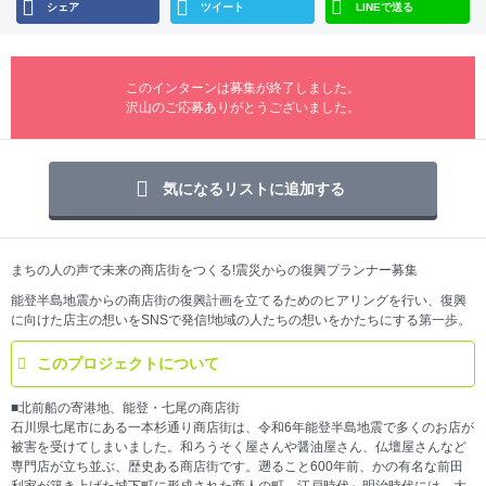
シェア
ツイート
LINEで送る
このインターンは募集が終了しました。
沢山のご応募ありがとうございました。
気になるリストに追加する
まちの人の声で未来の商店街をつくる!震災からの復興プランナー募集
能登半島地震からの商店街の復興計画を立てるためのヒアリングを行い、復興
に向けた店主の想いをSNSで発信!地域の人たちの想いをかたちにする第一歩。
このプロジェクトについて
■北前船の寄港地、能登・七尾の商店街
石川県七尾市にある一本杉通り商店街は、令和6年能登半島地震で多くのお店が
被害を受けてしまいました。和ろうそく屋さんや醤油屋さん、仏壇屋さんなど
専門店が立ち並ぶ、歴史ある商店街です。遡ること600年前、かの有名な前田