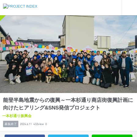
インターンを探す
能登半島地震からの復興～一本杉通り商店街復興計画に向けたヒアリング&SNS発信プロジェクト
石川
能登半島地震からの復興～一本杉通り商店街復興計画に
向けたヒアリング&SNS発信プロジェクト
一本杉通り振興会
募集終了
2024.6.11
432view
0