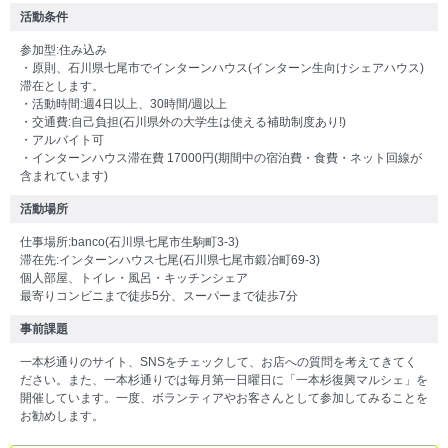
活動条件
参加型:住み込み
・原則、石川県七尾市でインターンハウス(インターン生向けシェアハウス)
滞在とします。
・活動時間:週4日以上、30時間/週以上
・交通費:自己負担(石川県外の大学生は使える補助制度あり!)
・アルバイト可
・インターンハウス滞在費 17000円(期間中の宿泊費・食費・ネット回線が
含まれています)
活動場所
仕事場所:banco(石川県七尾市生駒町3-3)
滞在先:インターンハウス七尾(石川県七尾市鍛冶町69-3)
個人部屋、トイレ・風呂・キッチンシェア
最寄りコンビニまで徒歩5分、スーパーまで徒歩7分
事前課題
一本杉通りのサイト、SNSをチェックして、お店への質問を考えてきてく
ださい。また、一本杉通りでは毎月第一日曜日に「一本杉復興マルシェ」を
開催しています。一度、ボランティアやお客さんとして参加してみることを
お勧めします。