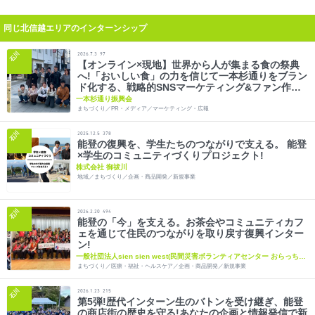
同じ北信越エリアのインターンシップ
石川
2026.7.3
97
【オンライン×現地】世界から人が集まる食の祭典
へ!「おいしい食」の力を信じて一本杉通りをブラン
ド化する、戦略的SNSマーケティング&ファン作り
インターン
一本杉通り振興会
まちづくり／PR・メディア／マーケティング・広報
石川
2025.12.5
378
能登の復興を、学生たちのつながりで支える。 能登
×学生のコミュニティづくりプロジェクト!
株式会社 御祓川
地域／まちづくり／企画・商品開発／新規事業
石川
2026.2.20
494
能登の「今」を支える。お茶会やコミュニティカフ
ェを通じて住民のつながりを取り戻す復興インター
ン!
一般社団法人sien sien west(民間災害ボランティアセンター おらっちゃ
七尾)
まちづくり／医療・福祉・ヘルスケア／企画・商品開発／新規事業
石川
2026.1.23
215
第5弾!歴代インターン生のバトンを受け継ぎ、能登
の商店街の歴史を守る!あなたの企画と情報発信で新