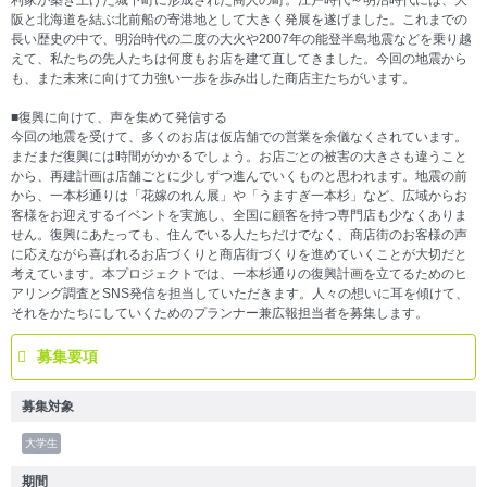
利家が築き上げた城下町に形成された商人の町。江戸時代～明治時代には、大
阪と北海道を結ぶ北前船の寄港地として大きく発展を遂げました。これまでの
長い歴史の中で、明治時代の二度の大火や2007年の能登半島地震などを乗り越
えて、私たちの先人たちは何度もお店を建て直してきました。今回の地震から
も、また未来に向けて力強い一歩を歩み出した商店主たちがいます。
■復興に向けて、声を集めて発信する
今回の地震を受けて、多くのお店は仮店舗での営業を余儀なくされています。
まだまだ復興には時間がかかるでしょう。お店ごとの被害の大きさも違うこと
から、再建計画は店舗ごとに少しずつ進んでいくものと思われます。地震の前
から、一本杉通りは「花嫁のれん展」や「うますぎ一本杉」など、広域からお
客様をお迎えするイベントを実施し、全国に顧客を持つ専門店も少なくありま
せん。復興にあたっても、住んでいる人たちだけでなく、商店街のお客様の声
に応えながら喜ばれるお店づくりと商店街づくりを進めていくことが大切だと
考えています。本プロジェクトでは、一本杉通りの復興計画を立てるためのヒ
アリング調査とSNS発信を担当していただきます。人々の想いに耳を傾けて、
それをかたちにしていくためのプランナー兼広報担当者を募集します。
募集要項
募集対象
大学生
期間