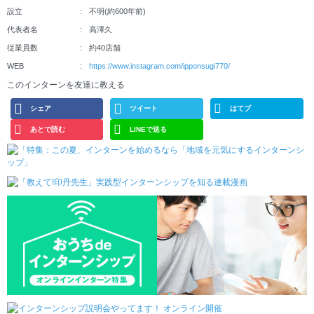
設立
不明(約600年前)
代表者名
高澤久
従業員数
約40店舗
WEB
https://www.instagram.com/ipponsugi770/
このインターンを友達に教える
シェア
ツイート
はてブ
あとで読む
LINEで送る