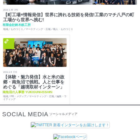
2026.4.30
294
【町工場×情報発信】世界に誇れる技術を発信!工業のマチ八戸の町
工場から世界へ挑む!
有限会社鈴木鉄工所
地域／ものづくり／マーケティング・広報／職人・ものづくり
新潟
2026.6.8
310
【体験・魅力発信】水と米の故
郷・南魚沼で挑戦。人と仕事を
めぐる「越境取材インターン」
南魚沼の人事部 YUKIGUNI-ISSHIN
地域／PR・メディア／マーケティング・広報／編集・ラ
イティング
SOCIAL MEDIA
ソーシャルメディア