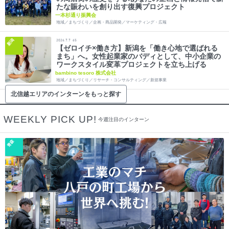
たな賑わいを創り出す復興プロジェクト
一本杉通り振興会
地域／まちづくり／企画・商品開発／マーケティング・広報
新潟
2026.7.7
65
【ゼロイチ×働き方】新潟を「働き心地で選ばれる
まち」へ。女性起業家のバディとして、中小企業の
ワークスタイル変革プロジェクトを立ち上げる
bambino tesoro 株式会社
地域／まちづくり／リサーチ・コンサルティング／新規事業
北信越エリアのインターンをもっと探す
WEEKLY PICK UP!
今週注目のインターン
青森