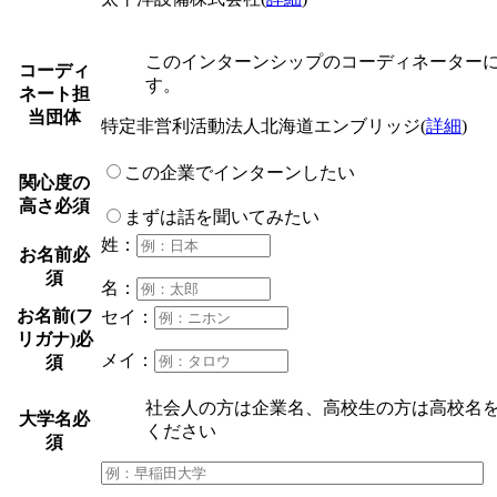
このインターンシップのコーディネーター
コーディ
す。
ネート担
当団体
特定非営利活動法人北海道エンブリッジ
(
詳細
)
この企業でインターンしたい
関心度の
高さ
必須
まずは話を聞いてみたい
姓：
お名前
必
須
名：
お名前(フ
セイ：
リガナ)
必
メイ：
須
社会人の方は企業名、高校生の方は高校名
大学名
必
ください
須