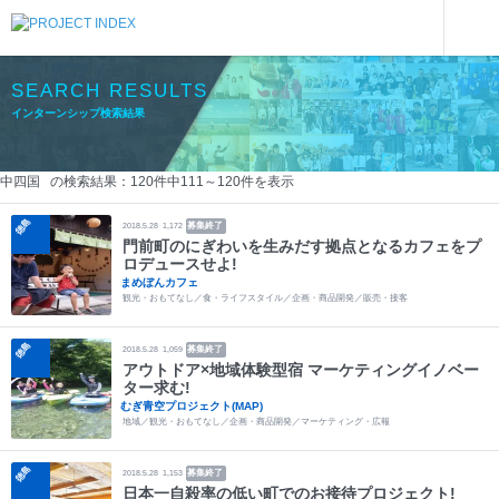
インターンシップを探す
インターンシップ検索結果
SEARCH RESULTS
インターンシップ検索結果
中四国 の検索結果：
120
件中
111
～
120
件を表示
徳島
募集終了
2018.5.28
1,172
門前町のにぎわいを生みだす拠点となるカフェをプ
ロデュースせよ!
まめぼんカフェ
観光・おもてなし／食・ライフスタイル／企画・商品開発／販売・接客
徳島
募集終了
2018.5.28
1,059
アウトドア×地域体験型宿 マーケティングイノベー
ター求む!
むぎ青空プロジェクト(MAP)
地域／観光・おもてなし／企画・商品開発／マーケティング・広報
徳島
募集終了
2018.5.28
1,153
日本一自殺率の低い町でのお接待プロジェクト!