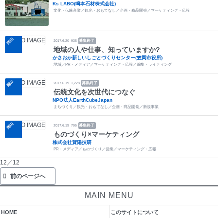
Ks LABO(鳴本石材株式会社)
文化・伝統産業／観光・おもてなし／企画・商品開発／マーケティング・広報
岡山
募集終了
2017.6.20
935
地域の人や仕事、知っていますか?
かさおか新しいしごとづくりセンター(笠岡市役所)
地域／PR・メディア／マーケティング・広報／編集・ライティング
岡山
募集終了
2017.6.19
1,228
伝統文化を次世代につなぐ
NPO法人EarthCubeJapan
まちづくり／観光・おもてなし／企画・商品開発／新規事業
岡山
募集終了
2017.6.19
795
ものづくり×マーケティング
株式会社賀陽技研
PR・メディア／ものづくり／営業／マーケティング・広報
12／12
前のページへ
MAIN MENU
HOME
このサイトについて