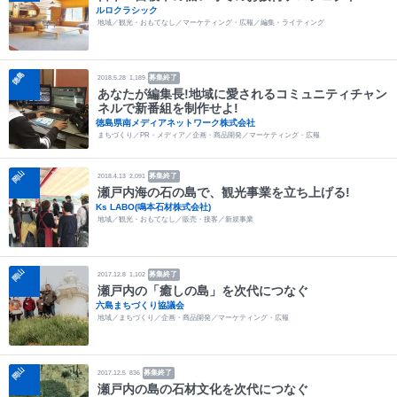
ルロクラシック
地域／観光・おもてなし／マーケティング・広報／編集・ライティング
徳島
募集終了
2018.5.28
1,189
あなたが編集長!地域に愛されるコミュニティチャン
ネルで新番組を制作せよ!
徳島県南メディアネットワーク株式会社
まちづくり／PR・メディア／企画・商品開発／マーケティング・広報
岡山
募集終了
2018.4.13
2,091
瀬戸内海の石の島で、観光事業を立ち上げる!
Ks LABO(鳴本石材株式会社)
地域／観光・おもてなし／販売・接客／新規事業
岡山
募集終了
2017.12.8
1,102
瀬戸内の「癒しの島」を次代につなぐ
六島まちづくり協議会
地域／まちづくり／企画・商品開発／マーケティング・広報
岡山
募集終了
2017.12.5
836
瀬戸内の島の石材文化を次代につなぐ